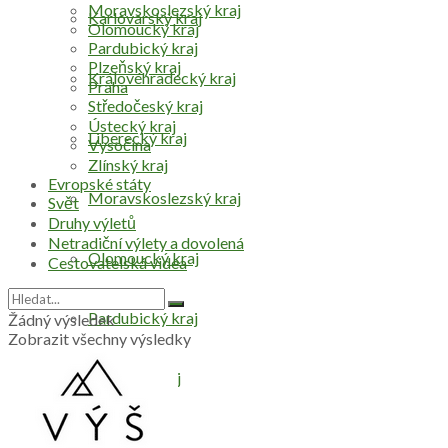
Moravskoslezský kraj
Karlovarský kraj
Olomoucký kraj
Pardubický kraj
Plzeňský kraj
Královéhradecký kraj
Praha
Středočeský kraj
Ústecký kraj
Liberecký kraj
Vysočina
Zlínský kraj
Evropské státy
Moravskoslezský kraj
Svět
Druhy výletů
Netradiční výlety a dovolená
Olomoucký kraj
Cestovatelská videa
Pardubický kraj
Žádný výsledek
Zobrazit všechny výsledky
Plzeňský kraj
Praha