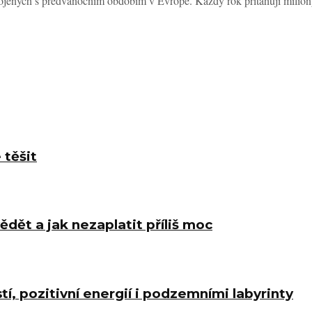
spojených s předvánočním obdobím v Evropě. Každý rok přitahují miliony
 těšit
ědět a jak nezaplatit příliš moc
í, pozitivní energií i podzemními labyrinty