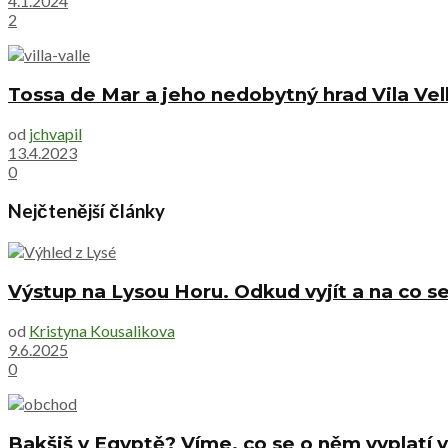
4.1.2024
2
Tossa de Mar a jeho nedobytný hrad Vila Vel
od
jchvapil
13.4.2023
0
Nejčtenější články
Výstup na Lysou Horu. Odkud vyjít a na co se
od
Kristyna Kousalikova
9.6.2025
0
Bakšiš v Egyptě? Víme, co se o něm vyplatí v