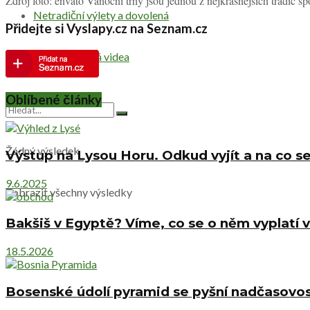
Zdroj foto: envato Vánoční trhy jsou jednou z nejkrásnějších tradic 
Netradiční výlety a dovolená
Přidejte si Vyslapy.cz na Seznam.cz
Cestovatelská videa
Oblíbené články
Žádný výsledek
Výstup na Lysou Horu. Odkud vyjít a na co se
9.6.2025
Zobrazit všechny výsledky
Bakšiš v Egyptě? Víme, co se o něm vyplatí v
18.5.2026
Bosenské údolí pyramid se pyšní nadčasovost