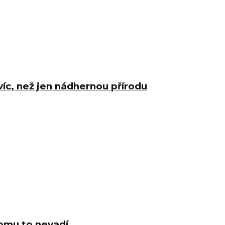
íc, než jen nádhernou přírodu
komu to nevadí