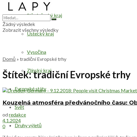
Středočeský kraj
Žádný výsledek
Zobrazit všechny výsledky
Ústecký kraj
Vysočina
Domů
»
tradiční Evropské trhy
Zlínský kraj
Štítek:
tradiční Evropské trhy
Evropské státy
Kouzelná atmosféra předvánočního času: Obj
Svět
od
redakce
4.1.2024
Druhy výletů
0