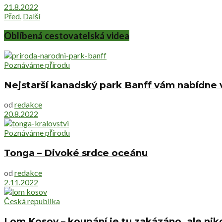
21.8.2022
Před.
Další
Oblíbená cestovatelská videa
Poznáváme přírodu
Nejstarší kanadský park Banff vám nabídne v
od
redakce
20.8.2022
Poznáváme přírodu
Tonga – Divoké srdce oceánu
od
redakce
2.11.2022
Česká republika
Lom Kosov – koupání je tu zakázáno, ale ni