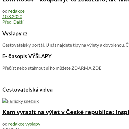
od
redakce
10.8.2020
Před.
Další
Vyslapy.cz
Cestovatelský portál. U nás najdete tipy na výlety a dovolenou. 
E- časopis VÝŠLAPY
Přečíst nebo stáhnout si ho můžete ZDARMA
ZDE
Cestovatelská videa
Kam vyrazit na výlet v České republice: Inspi
od
redakce vyslapy