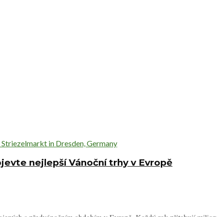
evte nejlepší Vánoční trhy v Evropě