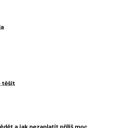
la
 těšit
ědět a jak nezaplatit příliš moc