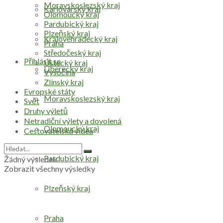
Moravskoslezský kraj
Karlovarský kraj
Olomoucký kraj
Pardubický kraj
Plzeňský kraj
Královéhradecký kraj
Praha
Středočeský kraj
Přihlásit se
Ústecký kraj
Liberecký kraj
Vysočina
Zlínský kraj
Evropské státy
Moravskoslezský kraj
Svět
Druhy výletů
Netradiční výlety a dovolená
Olomoucký kraj
Cestovatelská videa
Pardubický kraj
Žádný výsledek
Zobrazit všechny výsledky
Plzeňský kraj
Praha