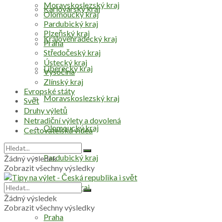
Moravskoslezský kraj
Karlovarský kraj
Olomoucký kraj
Pardubický kraj
Plzeňský kraj
Královéhradecký kraj
Praha
Středočeský kraj
Ústecký kraj
Liberecký kraj
Vysočina
Zlínský kraj
Evropské státy
Moravskoslezský kraj
Svět
Druhy výletů
Netradiční výlety a dovolená
Olomoucký kraj
Cestovatelská videa
Pardubický kraj
Žádný výsledek
Zobrazit všechny výsledky
Plzeňský kraj
Žádný výsledek
Zobrazit všechny výsledky
Praha