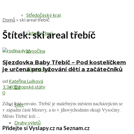
Středočeský kraj
Domů
»
ski areal třebíč
Štítek:
ski areal třebíč
Ústecký kraj
Vysočina
Sjezdovka Baby Třebíč – Pod kostelíčkem
je určena pro lyžování dětí a začátečníků
Zlínský kraj
od
Kateřina Lulková
Evropské státy
3.3.2023
0
Zdroj foto: envato. Třebíč je malebným městem nacházejícím se
Svět
v západní části Moravy, a to v jihovýchodním okraji Vysočiny.
Město Třebíč leží ...
Druhy výletů
Přidejte si Vyslapy.cz na Seznam.cz