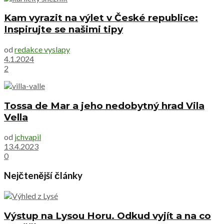
Kam vyrazit na výlet v České republice:
Inspirujte se našimi tipy
od
redakce vyslapy
4.1.2024
2
Tossa de Mar a jeho nedobytný hrad Vila
Vella
od
jchvapil
13.4.2023
0
Nejčtenější články
Výstup na Lysou Horu. Odkud vyjít a na co