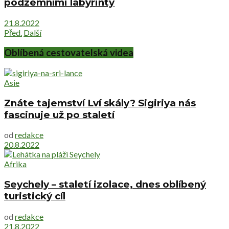
podzemními labyrinty
21.8.2022
Před.
Další
Oblíbená cestovatelská videa
Asie
Znáte tajemství Lví skály? Sigiriya nás
fascinuje už po staletí
od
redakce
20.8.2022
Afrika
Seychely – staletí izolace, dnes oblíbený
turistický cíl
od
redakce
21.8.2022