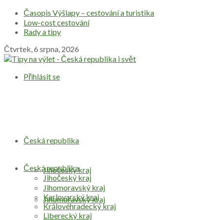
Časopis Výšlapy – cestování a turistika
Low-cost cestování
Rady a tipy
Čtvrtek, 6 srpna, 2026
Přihlásit se
Česká republika
Česká republika
Jihočeský kraj
Jihočeský kraj
Jihomoravský kraj
Karlovarský kraj
Jihomoravský kraj
Královéhradecký kraj
Liberecký kraj