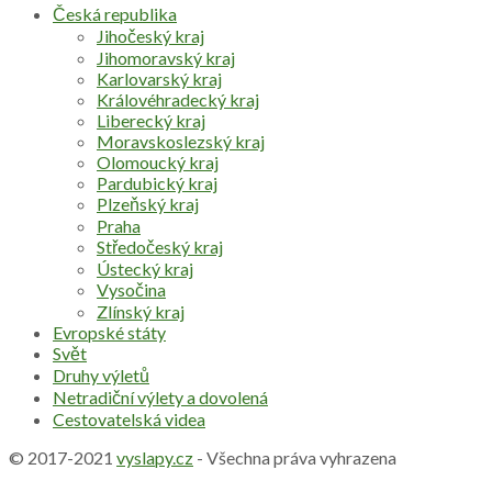
Česká republika
Jihočeský kraj
Jihomoravský kraj
Karlovarský kraj
Královéhradecký kraj
Liberecký kraj
Moravskoslezský kraj
Olomoucký kraj
Pardubický kraj
Plzeňský kraj
Praha
Středočeský kraj
Ústecký kraj
Vysočina
Zlínský kraj
Evropské státy
Svět
Druhy výletů
Netradiční výlety a dovolená
Cestovatelská videa
© 2017-2021
vyslapy.cz
- Všechna práva vyhrazena