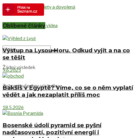
Netradiční výlety a dovolená
Cestovatelská videa
Oblíbené články
Výstup na Lysou Horu. Odkud vyjít a na co
se těšit
Žádný výsledek
9.6.2025
Zobrazit všechny výsledky
Bakšiš v Egyptě? Víme, co se o něm vyplatí
vědět a jak nezaplatit příliš moc
18.5.2026
Bosenské údolí pyramid se pyšní
nadčasovostí, pozitivní energií i