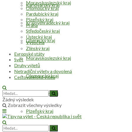
Moravskoslezský kraj
Karlovarský kraj
Olomoucký kraj
Pardubický kraj
Plzeňský kraj
Královéhradecký kraj
Praha
Středočeský kraj
Ústecký kraj
Liberecký kraj
Vysočina
Zlínský kraj
Evropské státy
Moravskoslezský kraj
Svět
Druhy výletů
Netradiční výlety a dovolená
Olomoucký kraj
Cestovatelská videa
Pardubický kraj
Žádný výsledek
Zobrazit všechny výsledky
Plzeňský kraj
Praha