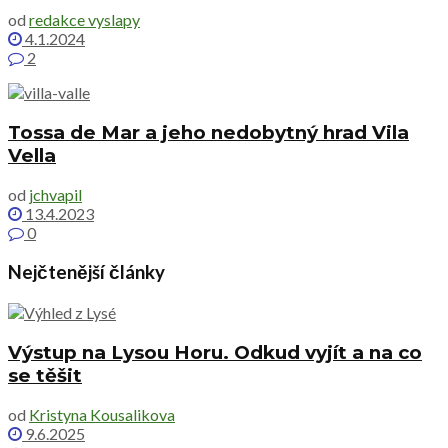
od
redakce vyslapy
4.1.2024
2
Tossa de Mar a jeho nedobytný hrad Vila
Vella
od
jchvapil
13.4.2023
0
Nejčtenější články
Výstup na Lysou Horu. Odkud vyjít a na co
se těšit
od
Kristyna Kousalikova
9.6.2025