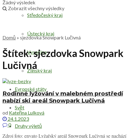
Žádný výsledek
Zobrazit všechny výsledky
Středočeský kraj
Ústecký kraj
Domů
»
sjezdovka Snowpark Lučivná
Štítek:
sjezdovka Snowpark
Vysočina
Lučivná
Zlínský kraj
Evropské státy
Rodinné lyžování v malebném prostředí
nabízí ski areál Snowpark Lučivná
Svět
od
Kateřina Lulková
24.1.2023
0
Druhy výletů
Zdroj foto: envato Lyžařský areál Snowpark Lučivná se nachází