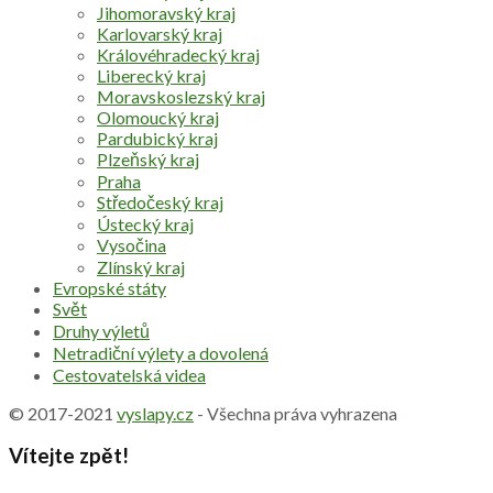
Jihomoravský kraj
Karlovarský kraj
Královéhradecký kraj
Liberecký kraj
Moravskoslezský kraj
Olomoucký kraj
Pardubický kraj
Plzeňský kraj
Praha
Středočeský kraj
Ústecký kraj
Vysočina
Zlínský kraj
Evropské státy
Svět
Druhy výletů
Netradiční výlety a dovolená
Cestovatelská videa
© 2017-2021
vyslapy.cz
- Všechna práva vyhrazena
Vítejte zpět!