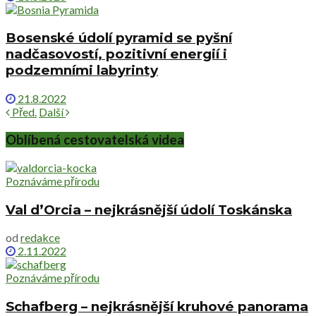
Bosenské údolí pyramid se pyšní
nadčasovostí, pozitivní energií i
podzemními labyrinty
21.8.2022
Před.
Další
Oblíbená cestovatelská videa
Poznáváme přírodu
Val d’Orcia – nejkrásnější údolí Toskánska
od
redakce
2.11.2022
Poznáváme přírodu
Schafberg – nejkrásnější kruhové panorama