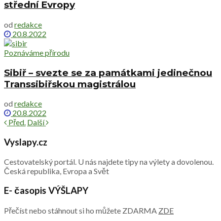
střední Evropy
od
redakce
20.8.2022
Poznáváme přírodu
Sibiř – svezte se za památkami jedinečnou
Transsibiřskou magistrálou
od
redakce
20.8.2022
Před.
Další
Vyslapy.cz
Cestovatelský portál. U nás najdete tipy na výlety a dovolenou.
Česká republika, Evropa a Svět
E- časopis VÝŠLAPY
Přečíst nebo stáhnout si ho můžete ZDARMA
ZDE