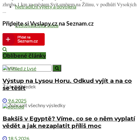
zhruba 1 km za městem Svit směrem na Žilinu, v podhůří Vysokých
Netradiční výlety a dovolená
...
Přidejte si Vyslapy.cz na Seznam.cz
Cestovatelská videa
Oblíbené články
Výstup na Lysou Horu. Odkud vyjít a na co
Žádný výsledek
se těšit
9.6.2025
Zobrazit všechny výsledky
Bakšiš v Egyptě? Víme, co se o něm vyplatí
vědět a jak nezaplatit příliš moc
18.5.2026