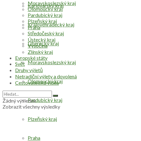
Moravskoslezský kraj
Karlovarský kraj
Olomoucký kraj
Pardubický kraj
Plzeňský kraj
Královéhradecký kraj
Praha
Středočeský kraj
Ústecký kraj
Liberecký kraj
Vysočina
Zlínský kraj
Evropské státy
Moravskoslezský kraj
Svět
Druhy výletů
Netradiční výlety a dovolená
Olomoucký kraj
Cestovatelská videa
Pardubický kraj
Žádný výsledek
Zobrazit všechny výsledky
Plzeňský kraj
Praha