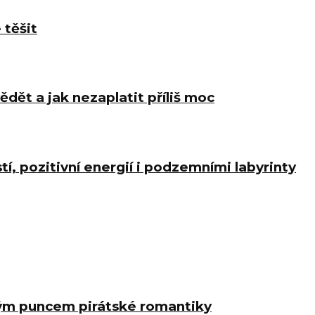
 těšit
ědět a jak nezaplatit příliš moc
í, pozitivní energií i podzemními labyrinty
ným puncem pirátské romantiky