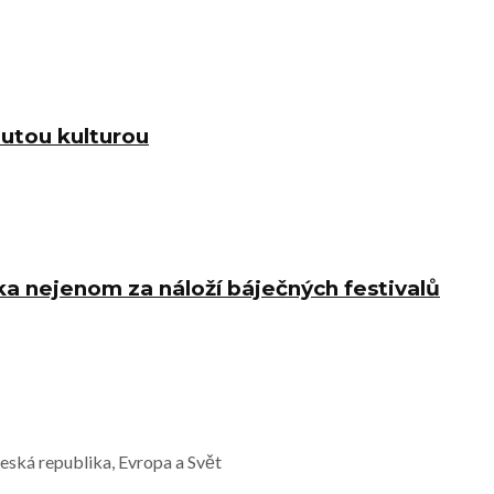
nutou kulturou
ka nejenom za náloží báječných festivalů
Česká republika, Evropa a Svět