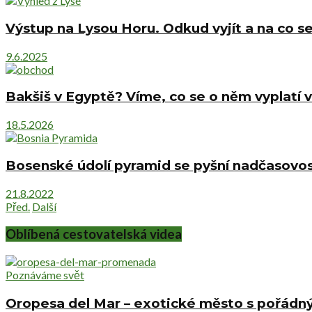
Výstup na Lysou Horu. Odkud vyjít a na co se
9.6.2025
Bakšiš v Egyptě? Víme, co se o něm vyplatí v
18.5.2026
Bosenské údolí pyramid se pyšní nadčasovost
21.8.2022
Před.
Další
Oblíbená cestovatelská videa
Poznáváme svět
Oropesa del Mar – exotické město s pořád