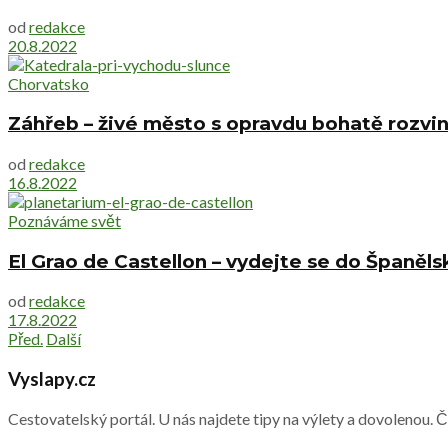
od
redakce
20.8.2022
Chorvatsko
Záhřeb – živé město s opravdu bohatě rozvi
od
redakce
16.8.2022
Poznáváme svět
El Grao de Castellon – vydejte se do Španěls
od
redakce
17.8.2022
Před.
Další
Vyslapy.cz
Cestovatelský portál. U nás najdete tipy na výlety a dovolenou. 