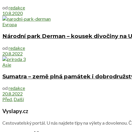
od
redakce
10.8.2020
Evropa
Národní park Derman – kousek divočiny na U
od
redakce
20.8.2022
Asie
Sumatra – země plná památek i dobrodružst
od
redakce
20.8.2022
Před.
Další
Vyslapy.cz
Cestovatelský portál. U nás najdete tipy na výlety a dovolenou. 