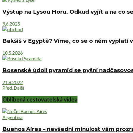
Výstup na Lysou Horu. Odkud vyjít a na co se
9.6.2025
Bakšiš v Egyptě? Víme, co se o něm vyplatí v
18.5.2026
Bosenské údolí pyramid se pyšní nadčasovost
21.8.2022
Před.
Další
Oblíbená cestovatelská videa
Argentina
Buenos Aires – nevšední minulost vám prozra