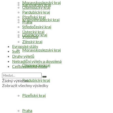
Moravskoslezský kraj
Karlovarský kraj
Olomoucký kraj
Pardubický kraj
Plzeňský kraj
Královéhradecký kraj
Praha
Středočeský kraj
Ústecký kraj
Liberecký kraj
Vysočina
Zlínský kraj
Evropské státy
Moravskoslezský kraj
Svět
Druhy výletů
Netradiční výlety a dovolená
Olomoucký kraj
Cestovatelská videa
Pardubický kraj
Žádný výsledek
Zobrazit všechny výsledky
Plzeňský kraj
Praha