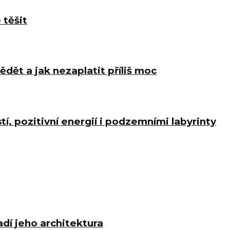
 těšit
ědět a jak nezaplatit příliš moc
í, pozitivní energií i podzemními labyrinty
dí jeho architektura