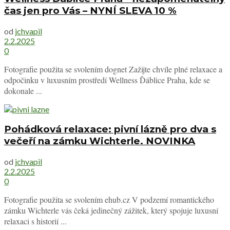
čas jen pro Vás – NYNÍ SLEVA 10 %
od
jchvapil
2.2.2025
0
Fotografie použita se svolením dognet Zažijte chvíle plné relaxace a
odpočinku v luxusním prostředí Wellness Ďáblice Praha, kde se
dokonale ...
Pohádková relaxace: pivní lázně pro dva s
večeří na zámku Wichterle. NOVINKA
od
jchvapil
2.2.2025
0
Fotografie použita se svolením ehub.cz V podzemí romantického
zámku Wichterle vás čeká jedinečný zážitek, který spojuje luxusní
relaxaci s historií ...