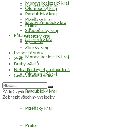
Moravskoslezský kraj
Karlovarský kraj
Olomoucký kraj
Pardubický kraj
Plzeňský kraj
Královéhradecký kraj
Praha
Středočeský kraj
Přihlásit se
Ústecký kraj
Liberecký kraj
Vysočina
Zlínský kraj
Evropské státy
Moravskoslezský kraj
Svět
Druhy výletů
Netradiční výlety a dovolená
Olomoucký kraj
Cestovatelská videa
Pardubický kraj
Žádný výsledek
Zobrazit všechny výsledky
Plzeňský kraj
Praha