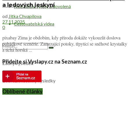
a ledových jeskyní
Netradiční výlety a dovolená
od
Jitka Chvapilova
27.11.2025
Cestovatelská videa
0
pixabay Zima je obdobím, kdy příroda dokáže vykouzlit doslova
pohádkové scenérie. Zamrzající potoky, třpytící se sněhové krystalky
a tichá horská ...
Přidejte si Vyslapy.cz na Seznam.cz
Žádný výsledek
Zobrazit všechny výsledky
Oblíbené články