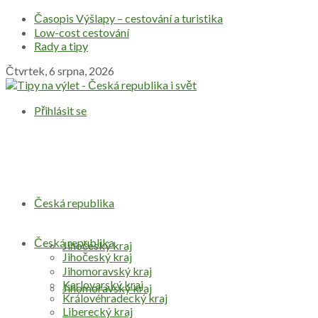
Časopis Výšlapy – cestování a turistika
Low-cost cestování
Rady a tipy
Čtvrtek, 6 srpna, 2026
Přihlásit se
Česká republika
Česká republika
Jihočeský kraj
Jihočeský kraj
Jihomoravský kraj
Karlovarský kraj
Jihomoravský kraj
Královéhradecký kraj
Liberecký kraj