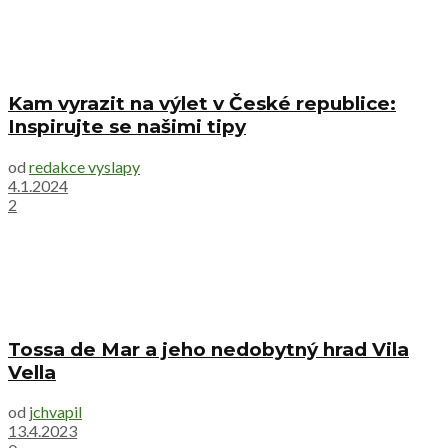
Kam vyrazit na výlet v České republice:
Inspirujte se našimi tipy
od
redakce vyslapy
4.1.2024
2
Tossa de Mar a jeho nedobytný hrad Vila
Vella
od
jchvapil
13.4.2023