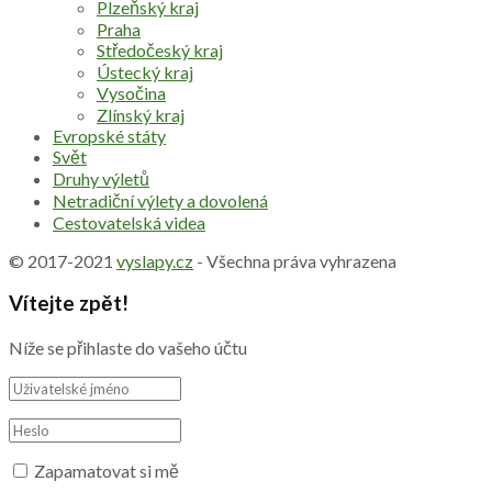
Plzeňský kraj
Praha
Středočeský kraj
Ústecký kraj
Vysočina
Zlínský kraj
Evropské státy
Svět
Druhy výletů
Netradiční výlety a dovolená
Cestovatelská videa
© 2017-2021
vyslapy.cz
- Všechna práva vyhrazena
Vítejte zpět!
Níže se přihlaste do vašeho účtu
Zapamatovat si mě