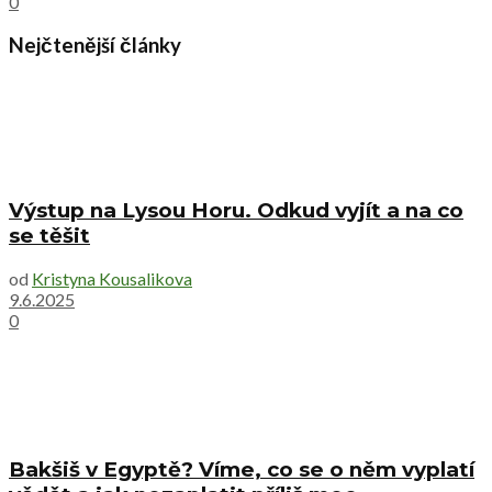
0
Nejčtenější články
Výstup na Lysou Horu. Odkud vyjít a na co
se těšit
od
Kristyna Kousalikova
9.6.2025
0
Bakšiš v Egyptě? Víme, co se o něm vyplatí