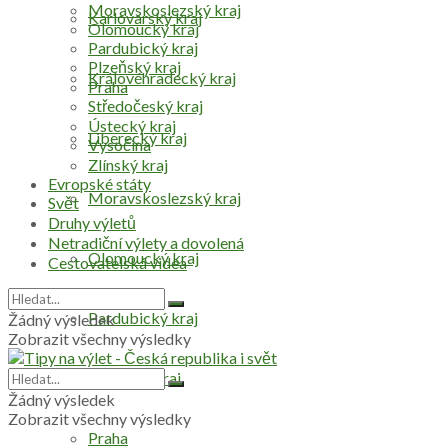
Moravskoslezský kraj
Karlovarský kraj
Olomoucký kraj
Pardubický kraj
Plzeňský kraj
Královéhradecký kraj
Praha
Středočeský kraj
Ústecký kraj
Liberecký kraj
Vysočina
Zlínský kraj
Evropské státy
Moravskoslezský kraj
Svět
Druhy výletů
Netradiční výlety a dovolená
Olomoucký kraj
Cestovatelská videa
Pardubický kraj
Žádný výsledek
Zobrazit všechny výsledky
Plzeňský kraj
Žádný výsledek
Zobrazit všechny výsledky
Praha