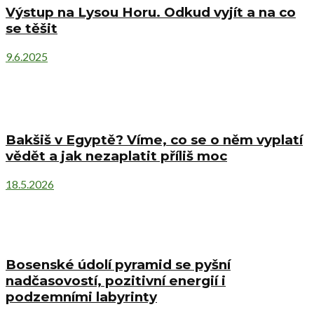
Výstup na Lysou Horu. Odkud vyjít a na co
se těšit
9.6.2025
Bakšiš v Egyptě? Víme, co se o něm vyplatí
vědět a jak nezaplatit příliš moc
18.5.2026
Bosenské údolí pyramid se pyšní
nadčasovostí, pozitivní energií i
podzemními labyrinty