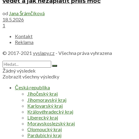
vědět a jak nezaplatit příliš moc
od
Jana Šrámčíková
18.5.2026
1
Kontakt
Reklama
© 2017-2021
vyslapy.cz
- Všechna práva vyhrazena
Žádný výsledek
Zobrazit všechny výsledky
Česká republika
Jihočeský kraj
Jihomoravský kraj
Karlovarský kraj
Královéhradecký kraj
Liberecký kraj
Moravskoslezský kraj
Olomoucký kraj
Pardubický kraj