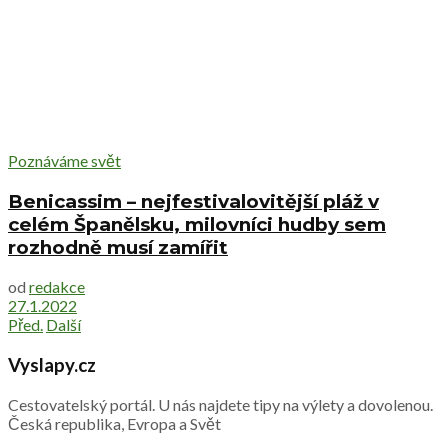
Poznáváme svět
Benicassim – nejfestivalovitější pláž v
celém Španělsku, milovníci hudby sem
rozhodně musí zamířit
od
redakce
27.1.2022
Před.
Další
Vyslapy.cz
Cestovatelský portál. U nás najdete tipy na výlety a dovolenou.
Česká republika, Evropa a Svět