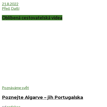
21.8.2022
Před.
Další
Oblíbená cestovatelská videa
Poznáváme svět
Poznejte Algarve – jih Portugalska
od
redakce