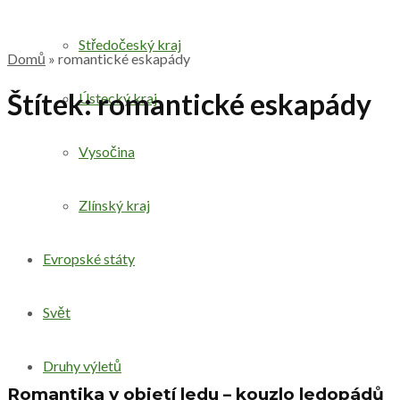
Středočeský kraj
Domů
»
romantické eskapády
Štítek:
romantické eskapády
Ústecký kraj
Vysočina
Zlínský kraj
Evropské státy
Svět
Druhy výletů
Romantika v objetí ledu – kouzlo ledopádů