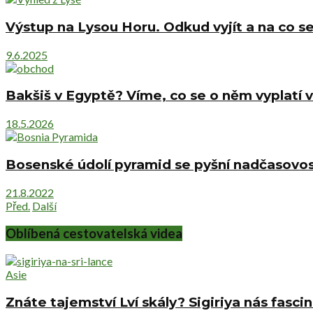
Výstup na Lysou Horu. Odkud vyjít a na co se
9.6.2025
Bakšiš v Egyptě? Víme, co se o něm vyplatí v
18.5.2026
Bosenské údolí pyramid se pyšní nadčasovost
21.8.2022
Před.
Další
Oblíbená cestovatelská videa
Asie
Znáte tajemství Lví skály? Sigiriya nás fascin