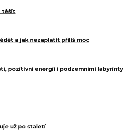
 těšit
ědět a jak nezaplatit příliš moc
í, pozitivní energií i podzemními labyrinty
uje už po staletí