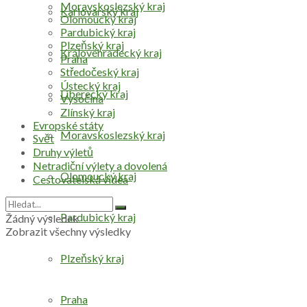
Moravskoslezský kraj
Karlovarský kraj
Olomoucký kraj
Pardubický kraj
Plzeňský kraj
Královéhradecký kraj
Praha
Středočeský kraj
Ústecký kraj
Liberecký kraj
Vysočina
Zlínský kraj
Evropské státy
Moravskoslezský kraj
Svět
Druhy výletů
Netradiční výlety a dovolená
Olomoucký kraj
Cestovatelská videa
Pardubický kraj
Žádný výsledek
Zobrazit všechny výsledky
Plzeňský kraj
Praha