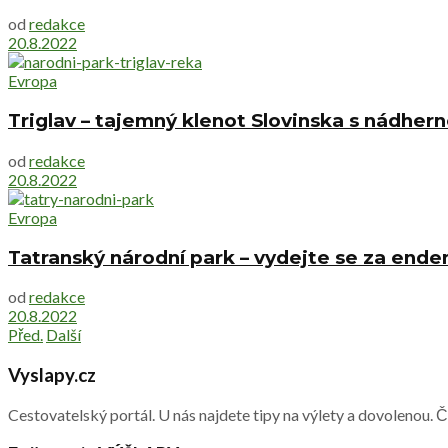
od
redakce
20.8.2022
Evropa
Triglav – tajemný klenot Slovinska s nádher
od
redakce
20.8.2022
Evropa
Tatranský národní park – vydejte se za ende
od
redakce
20.8.2022
Před.
Další
Vyslapy.cz
Cestovatelský portál. U nás najdete tipy na výlety a dovolenou. 