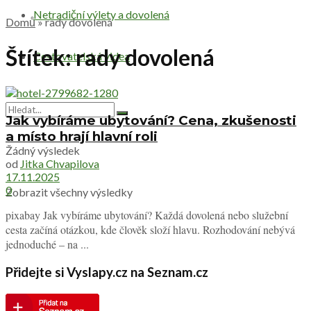
Netradiční výlety a dovolená
Domů
»
rady dovolená
Štítek:
rady dovolená
Cestovatelská videa
Jak vybíráme ubytování? Cena, zkušenosti
a místo hrají hlavní roli
Žádný výsledek
od
Jitka Chvapilova
17.11.2025
0
Zobrazit všechny výsledky
pixabay Jak vybíráme ubytování? Každá dovolená nebo služební
cesta začíná otázkou, kde člověk složí hlavu. Rozhodování nebývá
jednoduché – na ...
Přidejte si Vyslapy.cz na Seznam.cz