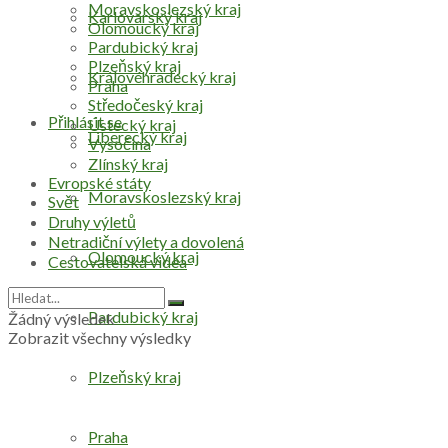
Moravskoslezský kraj
Karlovarský kraj
Olomoucký kraj
Pardubický kraj
Plzeňský kraj
Královéhradecký kraj
Praha
Středočeský kraj
Přihlásit se
Ústecký kraj
Liberecký kraj
Vysočina
Zlínský kraj
Evropské státy
Moravskoslezský kraj
Svět
Druhy výletů
Netradiční výlety a dovolená
Olomoucký kraj
Cestovatelská videa
Pardubický kraj
Žádný výsledek
Zobrazit všechny výsledky
Plzeňský kraj
Praha