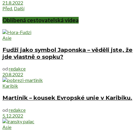
21.8.2022
Před.
Další
Oblíbená cestovatelská videa
Asie
Fudži jako symbol Japonska – věděli jste, že
jde vlastně o sopku?
od
redakce
20.8.2022
Karibik
Martinik – kousek Evropské unie v Karibiku.
od
redakce
5.12.2022
Asie