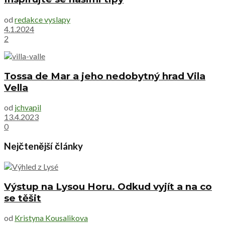
od
redakce vyslapy
4.1.2024
2
Tossa de Mar a jeho nedobytný hrad Vila
Vella
od
jchvapil
13.4.2023
0
Nejčtenější články
Výstup na Lysou Horu. Odkud vyjít a na co
se těšit
od
Kristyna Kousalikova