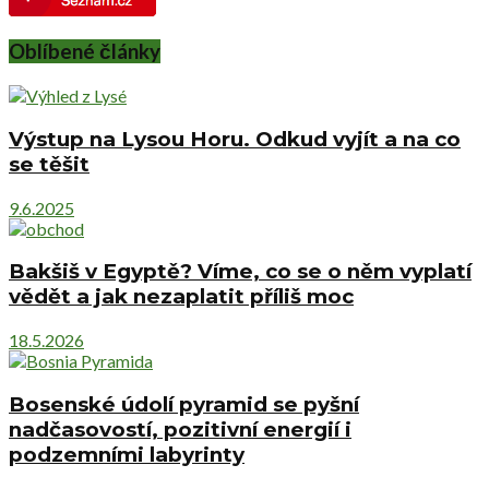
Oblíbené články
Výstup na Lysou Horu. Odkud vyjít a na co
se těšit
9.6.2025
Bakšiš v Egyptě? Víme, co se o něm vyplatí
vědět a jak nezaplatit příliš moc
18.5.2026
Bosenské údolí pyramid se pyšní
nadčasovostí, pozitivní energií i
podzemními labyrinty