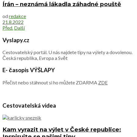
Írán – neznámá lákadla záhadné pouště
od
redakce
21.8.2022
Před.
Další
Vyslapy.cz
Cestovatelský portál. U nás najdete tipy na výlety a dovolenou.
Česká republika, Evropa a Svět
E- časopis VÝŠLAPY
Přečíst nebo stáhnout si ho můžete ZDARMA
ZDE
Cestovatelská videa
Kam vyrazit na výlet v České republice:
Inspirujte se našimi tipy