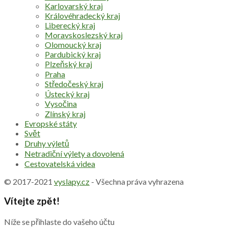
Karlovarský kraj
Královéhradecký kraj
Liberecký kraj
Moravskoslezský kraj
Olomoucký kraj
Pardubický kraj
Plzeňský kraj
Praha
Středočeský kraj
Ústecký kraj
Vysočina
Zlínský kraj
Evropské státy
Svět
Druhy výletů
Netradiční výlety a dovolená
Cestovatelská videa
© 2017-2021
vyslapy.cz
- Všechna práva vyhrazena
Vítejte zpět!
Níže se přihlaste do vašeho účtu