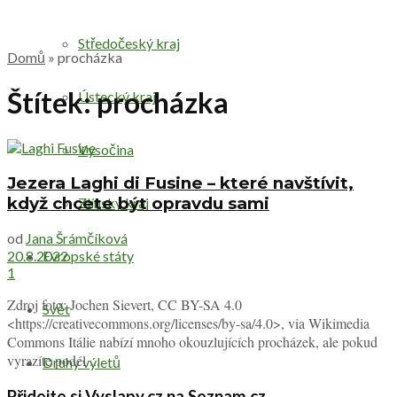
Středočeský kraj
Domů
»
procházka
Štítek:
procházka
Ústecký kraj
Vysočina
Jezera Laghi di Fusine – které navštívit,
když chcete být opravdu sami
Zlínský kraj
od
Jana Šrámčíková
Evropské státy
20.8.2022
1
Zdroj foto: Jochen Sievert, CC BY-SA 4.0
Svět
<https://creativecommons.org/licenses/by-sa/4.0>, via Wikimedia
Commons Itálie nabízí mnoho okouzlujících procházek, ale pokud
vyrazíte podél ...
Druhy výletů
Přidejte si Vyslapy.cz na Seznam.cz