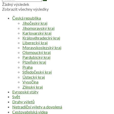
Žádný výsledek
Zobrazit všechny výsledky
Česká republika
Jihočeský kraj
Jihomoravský kraj
Karlovarský kraj
Královéhradecký kraj
Liberecký kraj
Moravskoslezský kraj
Olomoucký kraj
Pardubický kraj
Plzeňský kraj
Praha
Středočeský kraj
Ústecký kraj
Vysočina
Zlínský kraj
Evropské státy
Svět
Druhy výletů
Netradiční výlety a dovolená
Cestovatelská videa