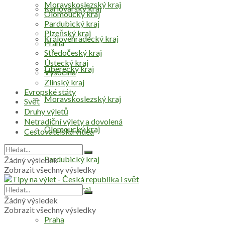
Moravskoslezský kraj
Karlovarský kraj
Olomoucký kraj
Pardubický kraj
Plzeňský kraj
Královéhradecký kraj
Praha
Středočeský kraj
Ústecký kraj
Liberecký kraj
Vysočina
Zlínský kraj
Evropské státy
Moravskoslezský kraj
Svět
Druhy výletů
Netradiční výlety a dovolená
Olomoucký kraj
Cestovatelská videa
Pardubický kraj
Žádný výsledek
Zobrazit všechny výsledky
Plzeňský kraj
Žádný výsledek
Zobrazit všechny výsledky
Praha