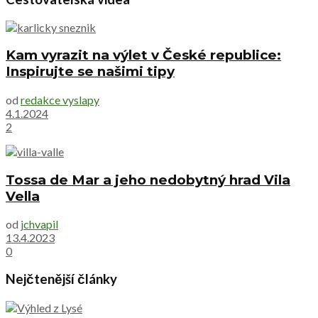
Kam vyrazit na výlet v České republice:
Inspirujte se našimi tipy
od
redakce vyslapy
4.1.2024
2
Tossa de Mar a jeho nedobytný hrad Vila
Vella
od
jchvapil
13.4.2023
0
Nejčtenější články