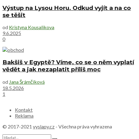
Výstup na Lysou Horu. Odkud vyjít a na co
se těšit
od
Kristyna Kousalikova
9.6.2025
0
Bakšiš v Egyptě? Víme, co se o něm vyplatí
vědět a jak nezaplatit příliš moc
od
Jana Šrámčíková
18.5.2026
1
Kontakt
Reklama
© 2017-2021
vyslapy.cz
- Všechna práva vyhrazena