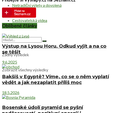
Netradiční výlety a dovolená
Cestovatelská videa
Oblíbené články
Výstup na Lysou Horu. Odkud vyjít a na co
se těšit
Žádný výsledek
9.6.2025
Zobrazit všechny výsledky
Bakšiš v Egyptě? Víme, co se o něm vyplatí
vědět a jak nezaplatit příliš moc
18.5.2026
Bosenské údolí pyramid se pyšní