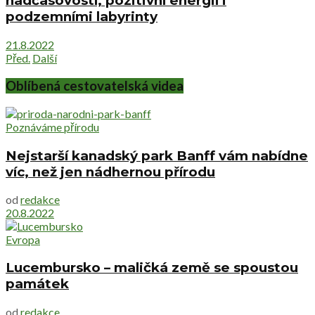
nadčasovostí, pozitivní energií i
podzemními labyrinty
21.8.2022
Před.
Další
Oblíbená cestovatelská videa
Poznáváme přírodu
Nejstarší kanadský park Banff vám nabídne
víc, než jen nádhernou přírodu
od
redakce
20.8.2022
Evropa
Lucembursko – maličká země se spoustou
památek
od
redakce