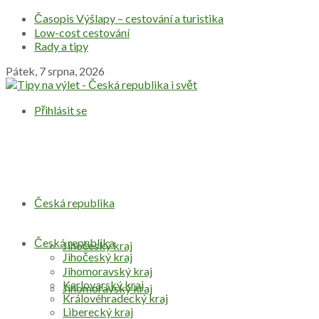
Časopis Výšlapy – cestování a turistika
Low-cost cestování
Rady a tipy
Pátek, 7 srpna, 2026
Přihlásit se
Česká republika
Česká republika
Jihočeský kraj
Jihočeský kraj
Jihomoravský kraj
Karlovarský kraj
Jihomoravský kraj
Královéhradecký kraj
Liberecký kraj