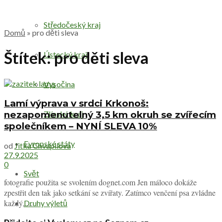
Středočeský kraj
Domů
»
pro děti sleva
Štítek:
pro děti sleva
Ústecký kraj
Vysočina
Lamí výprava v srdci Krkonoš:
nezapomenutelný 3,5 km okruh se zvířecím
Zlínský kraj
společníkem – NYNÍ SLEVA 10%
Evropské státy
od
Jitka Chvapilova
27.9.2025
0
Svět
fotografie použita se svolením dognet.com Jen máloco dokáže
zpestřit den tak jako setkání se zvířaty. Zatímco venčení psa zvládne
každý, ...
Druhy výletů