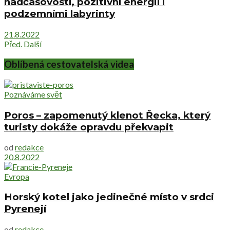
nadčasovostí, pozitivní energií i
podzemními labyrinty
21.8.2022
Před.
Další
Oblíbená cestovatelská videa
Poznáváme svět
Poros – zapomenutý klenot Řecka, který
turisty dokáže opravdu překvapit
od
redakce
20.8.2022
Evropa
Horský kotel jako jedinečné místo v srdci
Pyrenejí
od
redakce