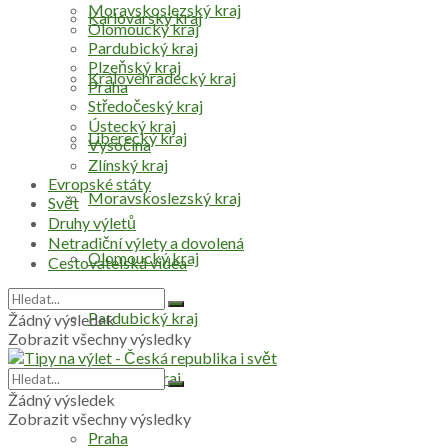
Moravskoslezský kraj
Karlovarský kraj
Olomoucký kraj
Pardubický kraj
Plzeňský kraj
Královéhradecký kraj
Praha
Středočeský kraj
Ústecký kraj
Liberecký kraj
Vysočina
Zlínský kraj
Evropské státy
Moravskoslezský kraj
Svět
Druhy výletů
Netradiční výlety a dovolená
Olomoucký kraj
Cestovatelská videa
Pardubický kraj
Žádný výsledek
Zobrazit všechny výsledky
Plzeňský kraj
Žádný výsledek
Zobrazit všechny výsledky
Praha