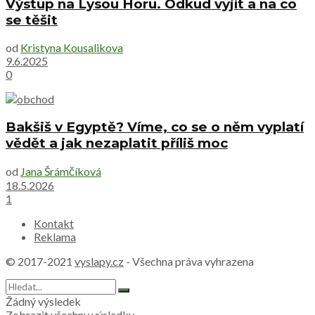
Výstup na Lysou Horu. Odkud vyjít a na co
se těšit
od
Kristyna Kousalikova
9.6.2025
0
Bakšiš v Egyptě? Víme, co se o něm vyplatí
vědět a jak nezaplatit příliš moc
od
Jana Šrámčíková
18.5.2026
1
Kontakt
Reklama
© 2017-2021
vyslapy.cz
- Všechna práva vyhrazena
Žádný výsledek
Zobrazit všechny výsledky