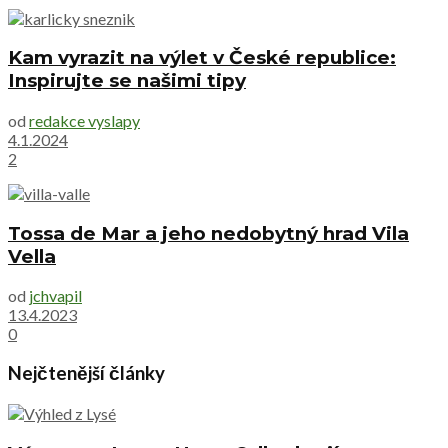
Kam vyrazit na výlet v České republice:
Inspirujte se našimi tipy
od
redakce vyslapy
4.1.2024
2
Tossa de Mar a jeho nedobytný hrad Vila
Vella
od
jchvapil
13.4.2023
0
Nejčtenější články