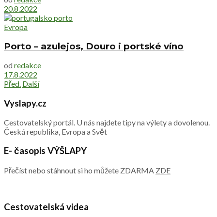
20.8.2022
Evropa
Porto – azulejos, Douro i portské víno
od
redakce
17.8.2022
Před.
Další
Vyslapy.cz
Cestovatelský portál. U nás najdete tipy na výlety a dovolenou.
Česká republika, Evropa a Svět
E- časopis VÝŠLAPY
Přečíst nebo stáhnout si ho můžete ZDARMA
ZDE
Cestovatelská videa