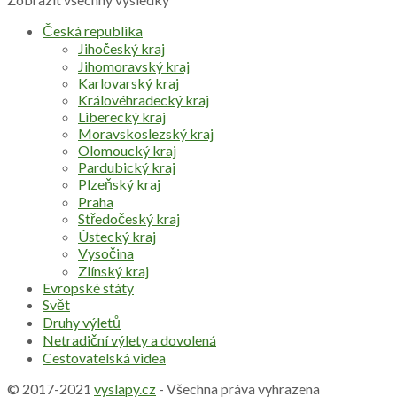
Česká republika
Jihočeský kraj
Jihomoravský kraj
Karlovarský kraj
Královéhradecký kraj
Liberecký kraj
Moravskoslezský kraj
Olomoucký kraj
Pardubický kraj
Plzeňský kraj
Praha
Středočeský kraj
Ústecký kraj
Vysočina
Zlínský kraj
Evropské státy
Svět
Druhy výletů
Netradiční výlety a dovolená
Cestovatelská videa
© 2017-2021
vyslapy.cz
- Všechna práva vyhrazena