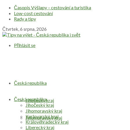
Časopis Výšlapy – cestování a turistika
Low-cost cestování
Rady a tipy
Čtvrtek, 6 srpna, 2026
Přihlásit se
Česká republika
Česká republika
Jihočeský kraj
Jihočeský kraj
Jihomoravský kraj
Karlovarský kraj
Jihomoravský kraj
Královéhradecký kraj
Liberecký kraj