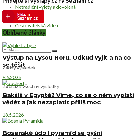
Přidejte si Vyslapy.cz na Seznam.cz
Netradiční výlety a dovolená
Cestovatelská videa
Oblíbené články
Výstup na Lysou Horu. Odkud vyjít a na co
se těšit
Žádný výsledek
9.6.2025
Zobrazit všechny výsledky
Bakšiš v Egyptě? Víme, co se o něm vyplatí
vědět a jak nezaplatit příliš moc
18.5.2026
Bosenské údolí pyramid se pyšní