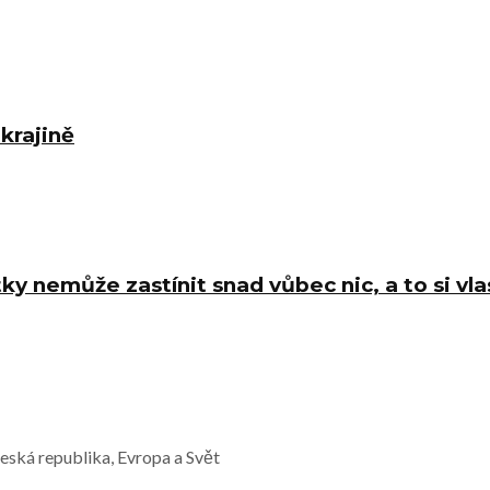
krajině
y nemůže zastínit snad vůbec nic, a to si vla
Česká republika, Evropa a Svět