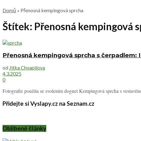
Domů
»
Přenosná kempingová sprcha
Štítek:
Přenosná kempingová s
Přenosná kempingová sprcha s čerpadlem: Id
od
Jitka Chvapilova
4.3.2025
0
Fotografie použita se svolením dognet Kempingová sprcha s vestavěnou
Přidejte si Vyslapy.cz na Seznam.cz
Oblíbené články