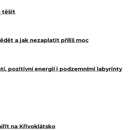
 těšit
ědět a jak nezaplatit příliš moc
í, pozitivní energií i podzemními labyrinty
ířit na Křivoklátsko