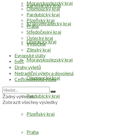
Moravskoslezský kraj
Karlovarský kraj
Olomoucký kraj
Pardubický kraj
Plzeňský kraj
Královéhradecký kraj
Praha
Středočeský kraj
Ústecký kraj
Liberecký kraj
Vysočina
Zlínský kraj
Evropské státy
Moravskoslezský kraj
Svět
Druhy výletů
Netradiční výlety a dovolená
Olomoucký kraj
Cestovatelská videa
Pardubický kraj
Žádný výsledek
Zobrazit všechny výsledky
Plzeňský kraj
Praha