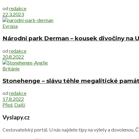
od
redakce
22.3.2023
Evropa
Národní park Derman – kousek divočiny na U
od
redakce
20.8.2022
Británie
Stonehenge – slávu téhle megalitické památk
od
redakce
17.8.2022
Před.
Další
Vyslapy.cz
Cestovatelský portál. U nás najdete tipy na výlety a dovolenou. 