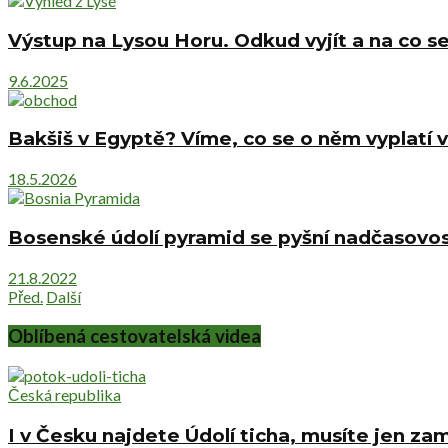
Výstup na Lysou Horu. Odkud vyjít a na co se
9.6.2025
Bakšiš v Egyptě? Víme, co se o něm vyplatí v
18.5.2026
Bosenské údolí pyramid se pyšní nadčasovost
21.8.2022
Před.
Další
Oblíbená cestovatelská videa
Česká republika
I v Česku najdete Údolí ticha, musíte jen zam