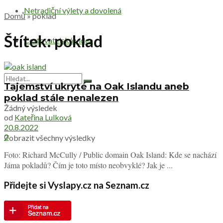
Netradiční výlety a dovolená
Domů
»
poklad
Štítek:
poklad
Cestovatelská videa
Tajemství ukryté na Oak Islandu aneb
poklad stále nenalezen
Žádný výsledek
od
Kateřina Lulková
20.8.2022
0
Zobrazit všechny výsledky
Foto: Richard McCully / Public domain Oak Island: Kde se nachází
Jáma pokladů? Čím je toto místo neobvyklé? Jak je ...
Přidejte si Vyslapy.cz na Seznam.cz