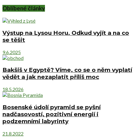
Oblíbené články
Výstup na Lysou Horu. Odkud vyjít a na co
se těšit
9.6.2025
Bakšiš v Egyptě? Víme, co se o něm vyplatí
vědět a jak nezaplatit příliš moc
18.5.2026
Bosenské údolí pyramid se pyšní
nadčasovostí, pozitivní energií i
podzemními labyrinty
21.8.2022