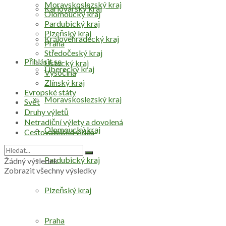
Moravskoslezský kraj
Karlovarský kraj
Olomoucký kraj
Pardubický kraj
Plzeňský kraj
Královéhradecký kraj
Praha
Středočeský kraj
Přihlásit se
Ústecký kraj
Liberecký kraj
Vysočina
Zlínský kraj
Evropské státy
Moravskoslezský kraj
Svět
Druhy výletů
Netradiční výlety a dovolená
Olomoucký kraj
Cestovatelská videa
Pardubický kraj
Žádný výsledek
Zobrazit všechny výsledky
Plzeňský kraj
Praha