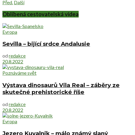
Před.
Další
Oblíbená cestovatelská videa
Evropa
Sevilla – bijící srdce Andalusie
od
redakce
20.8.2022
Poznáváme svět
Výstava dinosaurů Vila Real – záběry ze
skutečné prehistorické říše
od
redakce
20.8.2022
Evropa
Jezero Kuyalnik – málo známý slaný