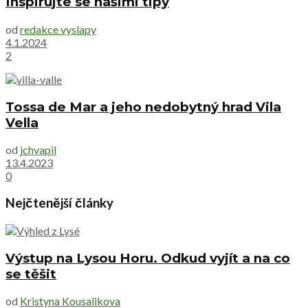
Inspirujte se našimi tipy
od
redakce vyslapy
4.1.2024
2
Tossa de Mar a jeho nedobytný hrad Vila
Vella
od
jchvapil
13.4.2023
0
Nejčtenější články
Výstup na Lysou Horu. Odkud vyjít a na co
se těšit
od
Kristyna Kousalikova