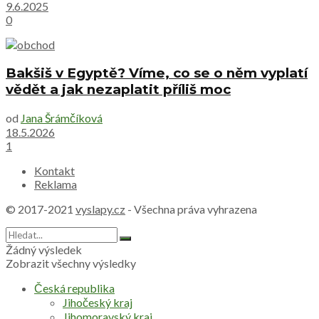
9.6.2025
0
Bakšiš v Egyptě? Víme, co se o něm vyplatí
vědět a jak nezaplatit příliš moc
od
Jana Šrámčíková
18.5.2026
1
Kontakt
Reklama
© 2017-2021
vyslapy.cz
- Všechna práva vyhrazena
Žádný výsledek
Zobrazit všechny výsledky
Česká republika
Jihočeský kraj
Jihomoravský kraj