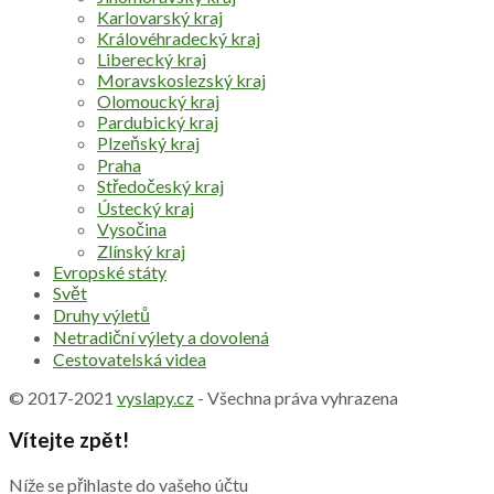
Karlovarský kraj
Královéhradecký kraj
Liberecký kraj
Moravskoslezský kraj
Olomoucký kraj
Pardubický kraj
Plzeňský kraj
Praha
Středočeský kraj
Ústecký kraj
Vysočina
Zlínský kraj
Evropské státy
Svět
Druhy výletů
Netradiční výlety a dovolená
Cestovatelská videa
© 2017-2021
vyslapy.cz
- Všechna práva vyhrazena
Vítejte zpět!
Níže se přihlaste do vašeho účtu