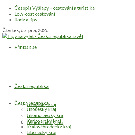
Časopis Výšlapy – cestování a turistika
Low-cost cestování
Rady a tipy
Čtvrtek, 6 srpna, 2026
Přihlásit se
Česká republika
Česká republika
Jihočeský kraj
Jihočeský kraj
Jihomoravský kraj
Karlovarský kraj
Jihomoravský kraj
Královéhradecký kraj
Liberecký kraj