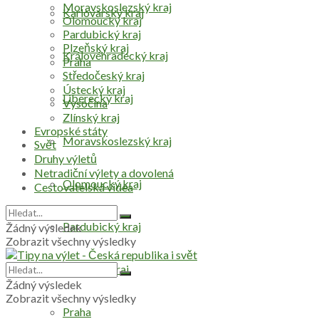
Moravskoslezský kraj
Karlovarský kraj
Olomoucký kraj
Pardubický kraj
Plzeňský kraj
Královéhradecký kraj
Praha
Středočeský kraj
Ústecký kraj
Liberecký kraj
Vysočina
Zlínský kraj
Evropské státy
Moravskoslezský kraj
Svět
Druhy výletů
Netradiční výlety a dovolená
Olomoucký kraj
Cestovatelská videa
Pardubický kraj
Žádný výsledek
Zobrazit všechny výsledky
Plzeňský kraj
Žádný výsledek
Zobrazit všechny výsledky
Praha