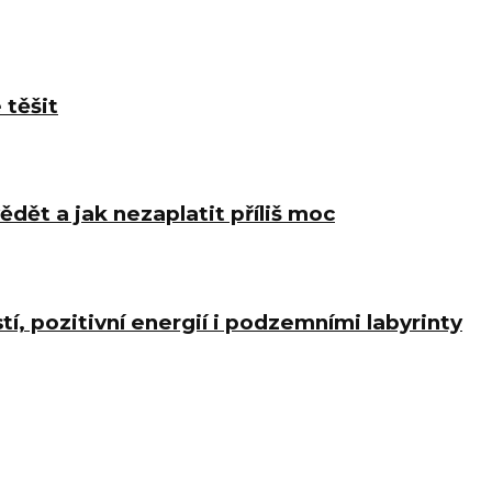
 těšit
ědět a jak nezaplatit příliš moc
í, pozitivní energií i podzemními labyrinty