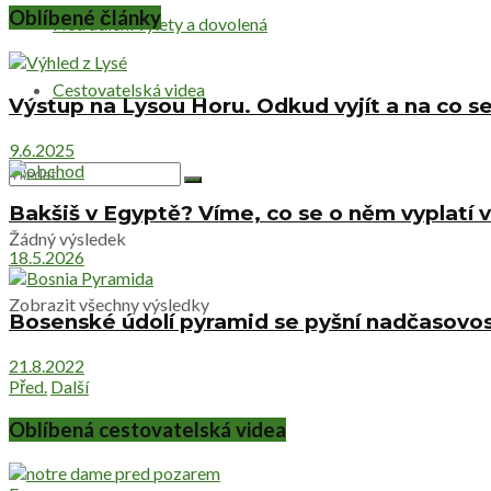
Oblíbené články
Netradiční výlety a dovolená
Cestovatelská videa
Výstup na Lysou Horu. Odkud vyjít a na co se
9.6.2025
Bakšiš v Egyptě? Víme, co se o něm vyplatí v
Žádný výsledek
18.5.2026
Zobrazit všechny výsledky
Bosenské údolí pyramid se pyšní nadčasovost
21.8.2022
Před.
Další
Oblíbená cestovatelská videa