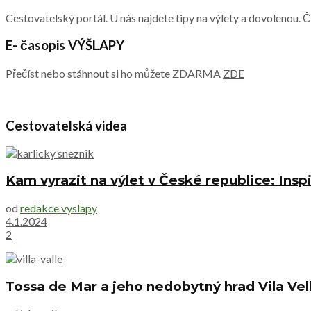
Cestovatelský portál. U nás najdete tipy na výlety a dovolenou. 
E- časopis VÝŠLAPY
Přečíst nebo stáhnout si ho můžete ZDARMA
ZDE
Cestovatelská videa
Kam vyrazit na výlet v České republice: Inspi
od
redakce vyslapy
4.1.2024
2
Tossa de Mar a jeho nedobytný hrad Vila Vel