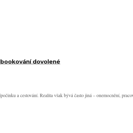
řebookování dovolené
očinku a cestování. Realita však bývá často jiná – onemocnění, pracovn