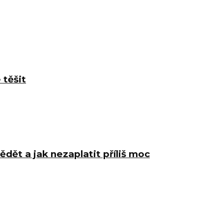
 těšit
ědět a jak nezaplatit příliš moc