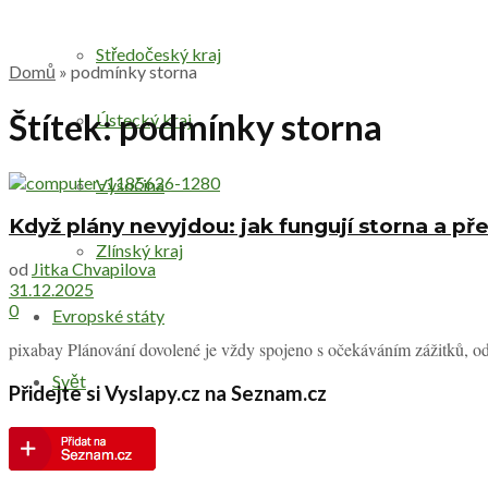
Středočeský kraj
Domů
»
podmínky storna
Štítek:
podmínky storna
Ústecký kraj
Vysočina
Když plány nevyjdou: jak fungují storna a p
Zlínský kraj
od
Jitka Chvapilova
31.12.2025
0
Evropské státy
pixabay Plánování dovolené je vždy spojeno s očekáváním zážitků, odp
Svět
Přidejte si Vyslapy.cz na Seznam.cz
Druhy výletů