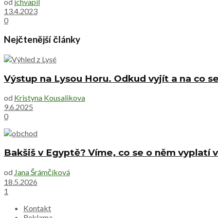
od
jchvapil
13.4.2023
0
Nejčtenější články
Výstup na Lysou Horu. Odkud vyjít a na co se
od
Kristyna Kousalikova
9.6.2025
0
Bakšiš v Egyptě? Víme, co se o něm vyplatí v
od
Jana Šrámčíková
18.5.2026
1
Kontakt
Reklama