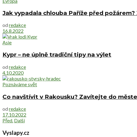
Evropa
Jak vypadala chlouba Paříže před požárem?
od
redakce
16.8.2022
Asie
Kypr – ne úplně tradiční tipy na výlet
od
redakce
4.10.2020
Poznáváme svět
Co navštívit v Rakousku? Zavítejte do měst
od
redakce
17.10.2022
Před.
Další
Vyslapy.cz