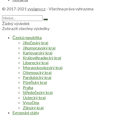
© 2017-2021
vyslapy.cz
- Všechna práva vyhrazena
Žádný výsledek
Zobrazit všechny výsledky
Česká republika
Jihočeský kraj
Jihomoravský kraj
Karlovarský kraj
Královéhradecký kraj
Liberecký kraj
Moravskoslezský kraj
Olomoucký kraj
Pardubický kraj
Plzeňský kraj
Praha
Středočeský kraj
Ústecký kraj
Vysočina
Zlínský kraj
Evropské státy