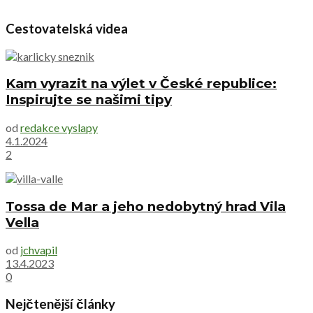
Cestovatelská videa
Kam vyrazit na výlet v České republice:
Inspirujte se našimi tipy
od
redakce vyslapy
4.1.2024
2
Tossa de Mar a jeho nedobytný hrad Vila
Vella
od
jchvapil
13.4.2023
0
Nejčtenější články