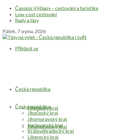
Časopis Výšlapy – cestování a turistika
Low-cost cestování
Rady a tipy
Pátek, 7 srpna, 2026
Přihlásit se
Česká republika
Česká republika
Jihočeský kraj
Jihočeský kraj
Jihomoravský kraj
Karlovarský kraj
Jihomoravský kraj
Královéhradecký kraj
Liberecký kraj