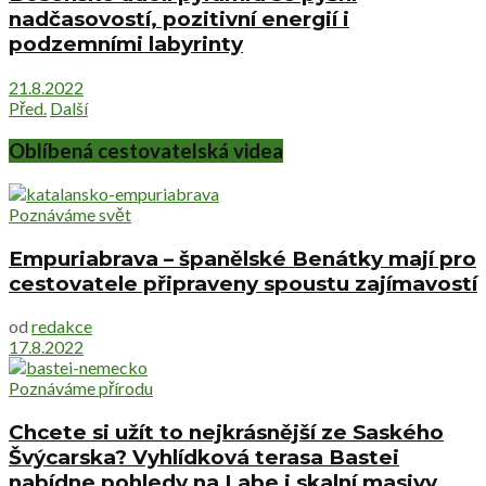
nadčasovostí, pozitivní energií i
podzemními labyrinty
21.8.2022
Před.
Další
Oblíbená cestovatelská videa
Poznáváme svět
Empuriabrava – španělské Benátky mají pro
cestovatele připraveny spoustu zajímavostí
od
redakce
17.8.2022
Poznáváme přírodu
Chcete si užít to nejkrásnější ze Saského
Švýcarska? Vyhlídková terasa Bastei
nabídne pohledy na Labe i skalní masivy