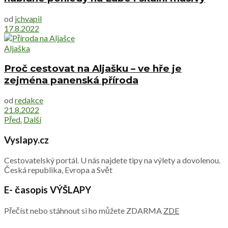
od
jchvapil
17.8.2022
Aljaška
Proč cestovat na Aljašku – ve hře je
zejména panenská příroda
od
redakce
21.8.2022
Před.
Další
Vyslapy.cz
Cestovatelský portál. U nás najdete tipy na výlety a dovolenou.
Česká republika, Evropa a Svět
E- časopis VÝŠLAPY
Přečíst nebo stáhnout si ho můžete ZDARMA
ZDE