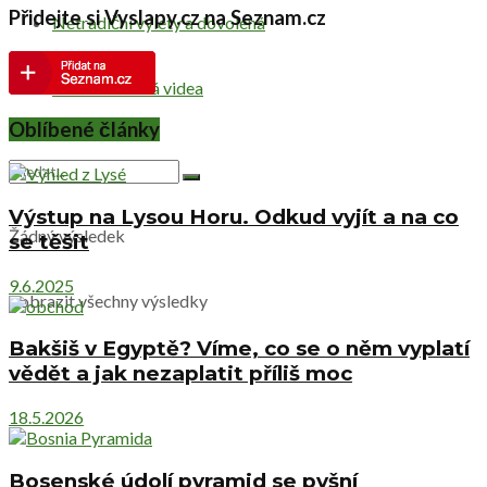
Přidejte si Vyslapy.cz na Seznam.cz
Netradiční výlety a dovolená
Cestovatelská videa
Oblíbené články
Výstup na Lysou Horu. Odkud vyjít a na co
Žádný výsledek
se těšit
9.6.2025
Zobrazit všechny výsledky
Bakšiš v Egyptě? Víme, co se o něm vyplatí
vědět a jak nezaplatit příliš moc
18.5.2026
Bosenské údolí pyramid se pyšní