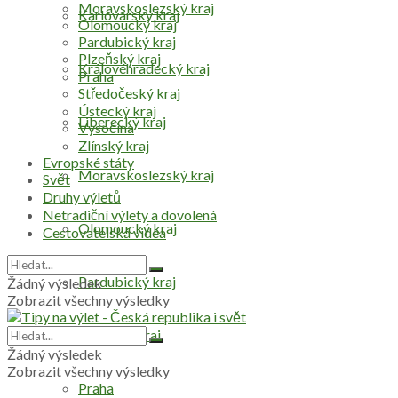
Moravskoslezský kraj
Karlovarský kraj
Olomoucký kraj
Pardubický kraj
Plzeňský kraj
Královéhradecký kraj
Praha
Středočeský kraj
Ústecký kraj
Liberecký kraj
Vysočina
Zlínský kraj
Evropské státy
Moravskoslezský kraj
Svět
Druhy výletů
Netradiční výlety a dovolená
Olomoucký kraj
Cestovatelská videa
Pardubický kraj
Žádný výsledek
Zobrazit všechny výsledky
Plzeňský kraj
Žádný výsledek
Zobrazit všechny výsledky
Praha