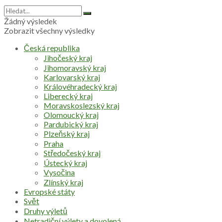
Žádný výsledek
Zobrazit všechny výsledky
Česká republika
Jihočeský kraj
Jihomoravský kraj
Karlovarský kraj
Královéhradecký kraj
Liberecký kraj
Moravskoslezský kraj
Olomoucký kraj
Pardubický kraj
Plzeňský kraj
Praha
Středočeský kraj
Ústecký kraj
Vysočina
Zlínský kraj
Evropské státy
Svět
Druhy výletů
Netradiční výlety a dovolená