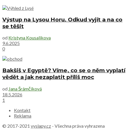
Výstup na Lysou Horu. Odkud vyjít a na co
se těšit
od
Kristyna Kousalikova
9.6.2025
0
Bakšiš v Egyptě? Víme, co se o něm vyplatí
vědět a jak nezaplatit příliš moc
od
Jana Šrámčíková
18.5.2026
1
Kontakt
Reklama
© 2017-2021
vyslapy.cz
- Všechna práva vyhrazena