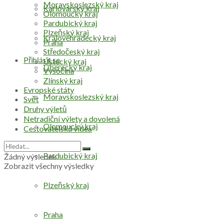
Moravskoslezský kraj
Karlovarský kraj
Olomoucký kraj
Pardubický kraj
Plzeňský kraj
Královéhradecký kraj
Praha
Středočeský kraj
Přihlásit se
Ústecký kraj
Liberecký kraj
Vysočina
Zlínský kraj
Evropské státy
Moravskoslezský kraj
Svět
Druhy výletů
Netradiční výlety a dovolená
Olomoucký kraj
Cestovatelská videa
Pardubický kraj
Žádný výsledek
Zobrazit všechny výsledky
Plzeňský kraj
Praha