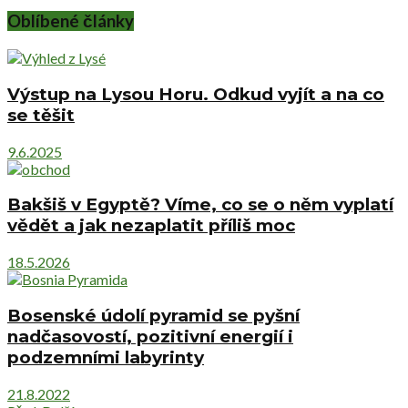
Oblíbené články
Výstup na Lysou Horu. Odkud vyjít a na co
se těšit
9.6.2025
Bakšiš v Egyptě? Víme, co se o něm vyplatí
vědět a jak nezaplatit příliš moc
18.5.2026
Bosenské údolí pyramid se pyšní
nadčasovostí, pozitivní energií i
podzemními labyrinty
21.8.2022