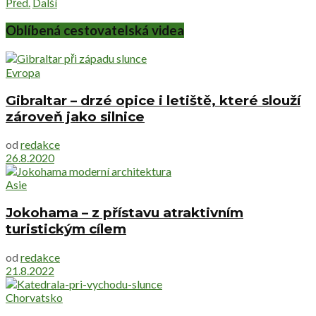
Před.
Další
Oblíbená cestovatelská videa
Evropa
Gibraltar – drzé opice i letiště, které slouží
zároveň jako silnice
od
redakce
26.8.2020
Asie
Jokohama – z přístavu atraktivním
turistickým cílem
od
redakce
21.8.2022
Chorvatsko