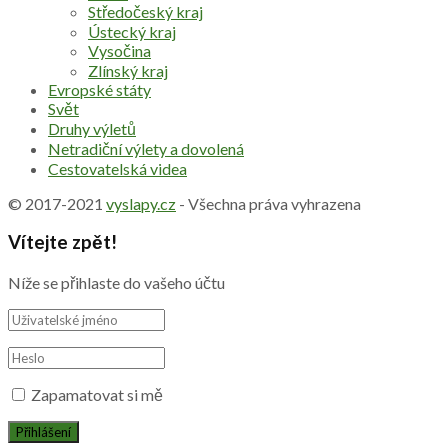
Středočeský kraj
Ústecký kraj
Vysočina
Zlínský kraj
Evropské státy
Svět
Druhy výletů
Netradiční výlety a dovolená
Cestovatelská videa
© 2017-2021
vyslapy.cz
- Všechna práva vyhrazena
Vítejte zpět!
Níže se přihlaste do vašeho účtu
Zapamatovat si mě