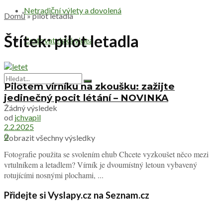
Netradiční výlety a dovolená
Domů
»
pilot letadla
Štítek:
pilot letadla
Cestovatelská videa
Pilotem vírníku na zkoušku: zažijte
jedinečný pocit létání – NOVINKA
Žádný výsledek
od
jchvapil
2.2.2025
0
Zobrazit všechny výsledky
Fotografie použita se svolením ehub Chcete vyzkoušet něco mezi
vrtulníkem a letadlem? Vírník je dvoumístný letoun vybavený
rotujícími nosnými plochami, ...
Přidejte si Vyslapy.cz na Seznam.cz