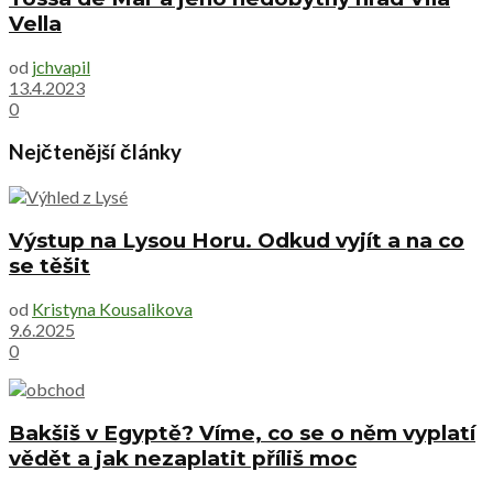
Vella
od
jchvapil
13.4.2023
0
Nejčtenější články
Výstup na Lysou Horu. Odkud vyjít a na co
se těšit
od
Kristyna Kousalikova
9.6.2025
0
Bakšiš v Egyptě? Víme, co se o něm vyplatí
vědět a jak nezaplatit příliš moc