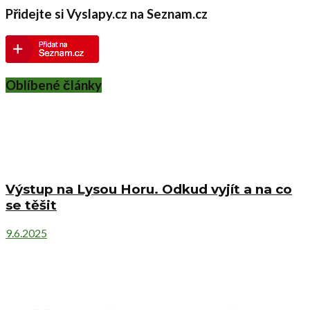
Přidejte si Vyslapy.cz na Seznam.cz
Oblíbené články
Výstup na Lysou Horu. Odkud vyjít a na co
se těšit
9.6.2025