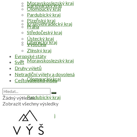
Moravskoslezský kraj
Karlovarský kraj
Olomoucký kraj
Pardubický kraj
Plzeňský kraj
Královéhradecký kraj
Praha
Středočeský kraj
Ústecký kraj
Liberecký kraj
Vysočina
Zlínský kraj
Evropské státy
Moravskoslezský kraj
Svět
Druhy výletů
Netradiční výlety a dovolená
Olomoucký kraj
Cestovatelská videa
Pardubický kraj
Žádný výsledek
Zobrazit všechny výsledky
Plzeňský kraj
Praha