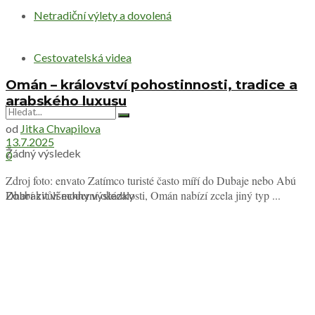
Netradiční výlety a dovolená
Cestovatelská videa
Omán – království pohostinnosti, tradice a
arabského luxusu
od
Jitka Chvapilova
13.7.2025
Žádný výsledek
0
Zdroj foto: envato Zatímco turisté často míří do Dubaje nebo Abú
Dhabí kvůli moderní okázalosti, Omán nabízí zcela jiný typ ...
Zobrazit všechny výsledky