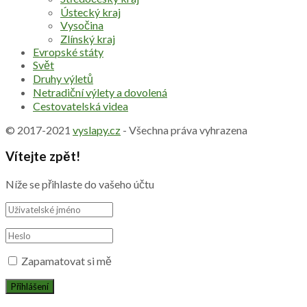
Ústecký kraj
Vysočina
Zlínský kraj
Evropské státy
Svět
Druhy výletů
Netradiční výlety a dovolená
Cestovatelská videa
© 2017-2021
vyslapy.cz
- Všechna práva vyhrazena
Vítejte zpět!
Níže se přihlaste do vašeho účtu
Zapamatovat si mě