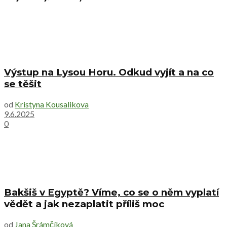
Výstup na Lysou Horu. Odkud vyjít a na co
se těšit
od
Kristyna Kousalikova
9.6.2025
0
Bakšiš v Egyptě? Víme, co se o něm vyplatí
vědět a jak nezaplatit příliš moc
od
Jana Šrámčíková