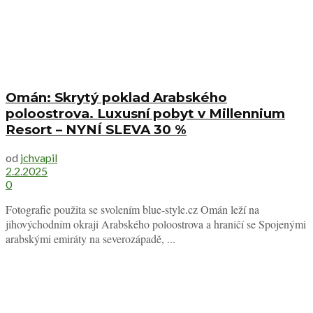
Omán: Skrytý poklad Arabského
poloostrova. Luxusní pobyt v Millennium
Resort – NYNÍ SLEVA 30 %
od
jchvapil
2.2.2025
0
Fotografie použita se svolením blue-style.cz Omán leží na
jihovýchodním okraji Arabského poloostrova a hraničí se Spojenými
arabskými emiráty na severozápadě, ...