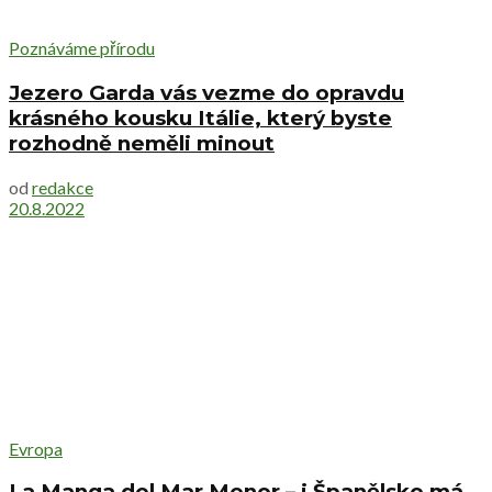
Poznáváme přírodu
Jezero Garda vás vezme do opravdu
krásného kousku Itálie, který byste
rozhodně neměli minout
od
redakce
20.8.2022
Evropa
La Manga del Mar Menor – i Španělsko má