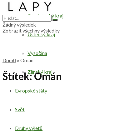
Středočeský kraj
Žádný výsledek
Zobrazit všechny výsledky
Ústecký kraj
Vysočina
Domů
»
Omán
Zlínský kraj
Štítek:
Omán
Evropské státy
Svět
Druhy výletů