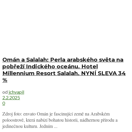
Omán a Salalah: Perla arabského světa na
pobřeží Indického oceánu. Hotel
Millennium Resort Salalah. NYNÍ SLEVA 34
%
od
jchvapil
2.2.2025
0
Zdroj foto: envato Omán je fascinující země na Arabském
poloostrově, která nabízí bohatou historii, nádhernou přírodu a
jedinečnou kulturu. Jedním ...