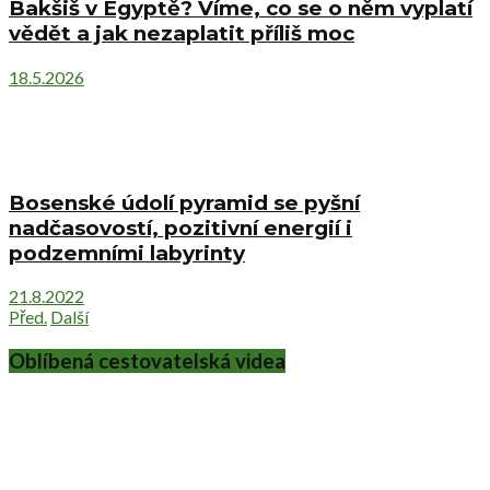
Bakšiš v Egyptě? Víme, co se o něm vyplatí
vědět a jak nezaplatit příliš moc
18.5.2026
Bosenské údolí pyramid se pyšní
nadčasovostí, pozitivní energií i
podzemními labyrinty
21.8.2022
Před.
Další
Oblíbená cestovatelská videa