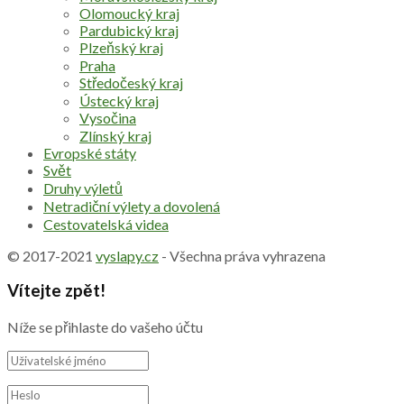
Olomoucký kraj
Pardubický kraj
Plzeňský kraj
Praha
Středočeský kraj
Ústecký kraj
Vysočina
Zlínský kraj
Evropské státy
Svět
Druhy výletů
Netradiční výlety a dovolená
Cestovatelská videa
© 2017-2021
vyslapy.cz
- Všechna práva vyhrazena
Vítejte zpět!
Níže se přihlaste do vašeho účtu