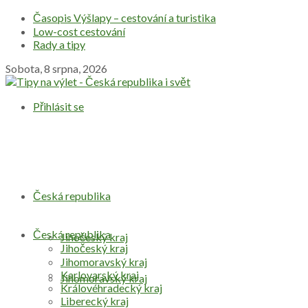
Časopis Výšlapy – cestování a turistika
Low-cost cestování
Rady a tipy
Sobota, 8 srpna, 2026
Přihlásit se
Česká republika
Česká republika
Jihočeský kraj
Jihočeský kraj
Jihomoravský kraj
Karlovarský kraj
Jihomoravský kraj
Královéhradecký kraj
Liberecký kraj