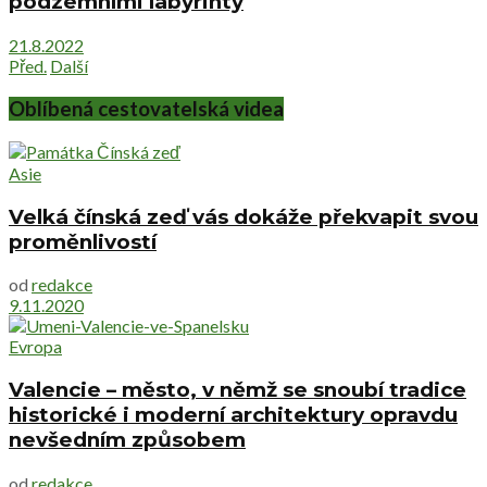
podzemními labyrinty
21.8.2022
Před.
Další
Oblíbená cestovatelská videa
Asie
Velká čínská zeď vás dokáže překvapit svou
proměnlivostí
od
redakce
9.11.2020
Evropa
Valencie – město, v němž se snoubí tradice
historické i moderní architektury opravdu
nevšedním způsobem
od
redakce