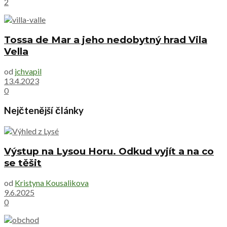
2
Tossa de Mar a jeho nedobytný hrad Vila
Vella
od
jchvapil
13.4.2023
0
Nejčtenější články
Výstup na Lysou Horu. Odkud vyjít a na co
se těšit
od
Kristyna Kousalikova
9.6.2025
0