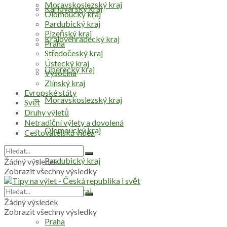
Moravskoslezský kraj
Karlovarský kraj
Olomoucký kraj
Pardubický kraj
Plzeňský kraj
Královéhradecký kraj
Praha
Středočeský kraj
Ústecký kraj
Liberecký kraj
Vysočina
Zlínský kraj
Evropské státy
Moravskoslezský kraj
Svět
Druhy výletů
Netradiční výlety a dovolená
Olomoucký kraj
Cestovatelská videa
Pardubický kraj
Žádný výsledek
Zobrazit všechny výsledky
Plzeňský kraj
Žádný výsledek
Zobrazit všechny výsledky
Praha