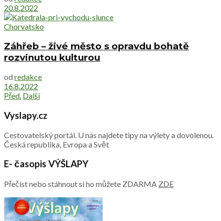
20.8.2022
Chorvatsko
Záhřeb – živé město s opravdu bohatě
rozvinutou kulturou
od
redakce
16.8.2022
Před.
Další
Vyslapy.cz
Cestovatelský portál. U nás najdete tipy na výlety a dovolenou.
Česká republika, Evropa a Svět
E- časopis VÝŠLAPY
Přečíst nebo stáhnout si ho můžete ZDARMA
ZDE