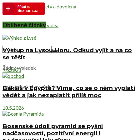
Netradiční výlety a dovolená
Oblíbené články
Cestovatelská videa
Výstup na Lysou Horu. Odkud vyjít a na co
se těšit
Žádný výsledek
9.6.2025
Zobrazit všechny výsledky
Bakšiš v Egyptě? Víme, co se o něm vyplatí
vědět a jak nezaplatit příliš moc
18.5.2026
Bosenské údolí pyramid se pyšní
nadčasovostí, pozitivní energií i