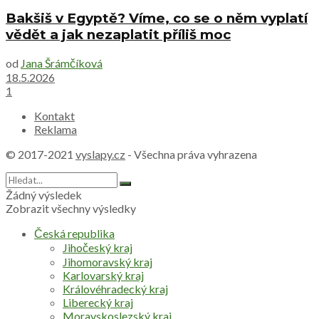
Bakšiš v Egyptě? Víme, co se o něm vyplatí
vědět a jak nezaplatit příliš moc
od
Jana Šrámčíková
18.5.2026
1
Kontakt
Reklama
© 2017-2021
vyslapy.cz
- Všechna práva vyhrazena
Žádný výsledek
Zobrazit všechny výsledky
Česká republika
Jihočeský kraj
Jihomoravský kraj
Karlovarský kraj
Královéhradecký kraj
Liberecký kraj
Moravskoslezský kraj