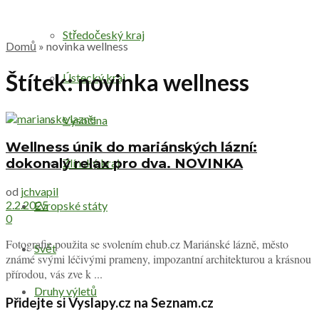
Středočeský kraj
Domů
»
novinka wellness
Štítek:
novinka wellness
Ústecký kraj
Vysočina
Wellness únik do mariánských lázní:
dokonalý relax pro dva. NOVINKA
Zlínský kraj
od
jchvapil
2.2.2025
Evropské státy
0
Fotografie použita se svolením ehub.cz Mariánské lázně, město
Svět
známé svými léčivými prameny, impozantní architekturou a krásnou
přírodou, vás zve k ...
Druhy výletů
Přidejte si Vyslapy.cz na Seznam.cz