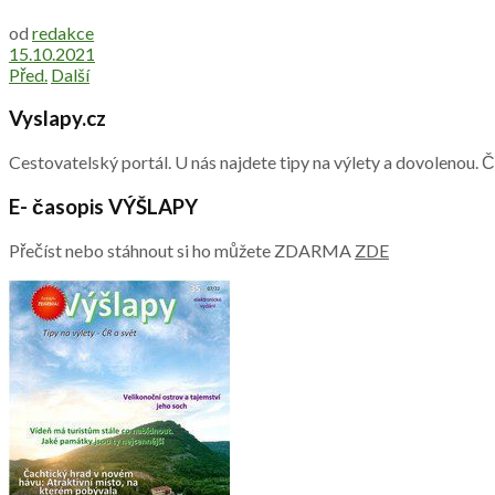
od
redakce
15.10.2021
Před.
Další
Vyslapy.cz
Cestovatelský portál. U nás najdete tipy na výlety a dovolenou. 
E- časopis VÝŠLAPY
Přečíst nebo stáhnout si ho můžete ZDARMA
ZDE