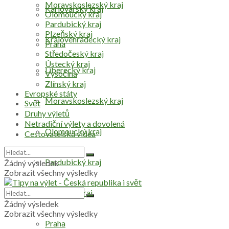
Moravskoslezský kraj
Karlovarský kraj
Olomoucký kraj
Pardubický kraj
Plzeňský kraj
Královéhradecký kraj
Praha
Středočeský kraj
Ústecký kraj
Liberecký kraj
Vysočina
Zlínský kraj
Evropské státy
Moravskoslezský kraj
Svět
Druhy výletů
Netradiční výlety a dovolená
Olomoucký kraj
Cestovatelská videa
Pardubický kraj
Žádný výsledek
Zobrazit všechny výsledky
Plzeňský kraj
Žádný výsledek
Zobrazit všechny výsledky
Praha