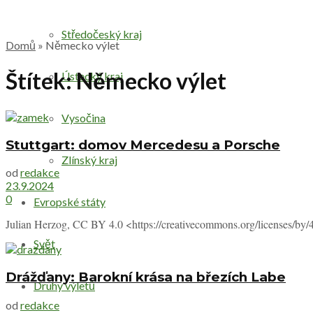
Středočeský kraj
Domů
»
Německo výlet
Štítek:
Německo výlet
Ústecký kraj
Vysočina
Stuttgart: domov Mercedesu a Porsche
Zlínský kraj
od
redakce
23.9.2024
0
Evropské státy
Julian Herzog, CC BY 4.0 <https://creativecommons.org/licenses/by/
Svět
Drážďany: Barokní krása na březích Labe
Druhy výletů
od
redakce