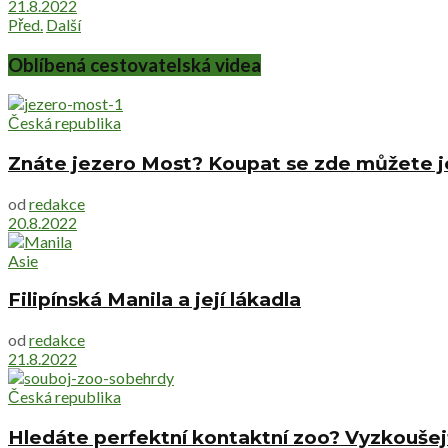
21.8.2022
Před.
Další
Oblíbená cestovatelská videa
Česká republika
Znáte jezero Most? Koupat se zde můžete je
od
redakce
20.8.2022
Asie
Filipínská Manila a její lákadla
od
redakce
21.8.2022
Česká republika
Hledáte perfektní kontaktní zoo? Vyzkoušej