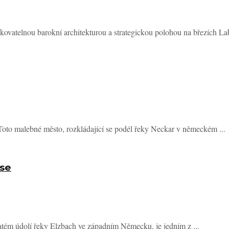
ovatelnou barokní architekturou a strategickou polohou na březích Labe
 Toto malebné město, rozkládající se podél řeky Neckar v německém ...
ase
atém údolí řeky Elzbach ve západním Německu, je jedním z ...