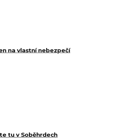
n na vlastní nebezpečí
te tu v Soběhrdech