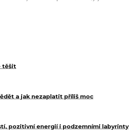
 těšit
ědět a jak nezaplatit příliš moc
í, pozitivní energií i podzemními labyrinty