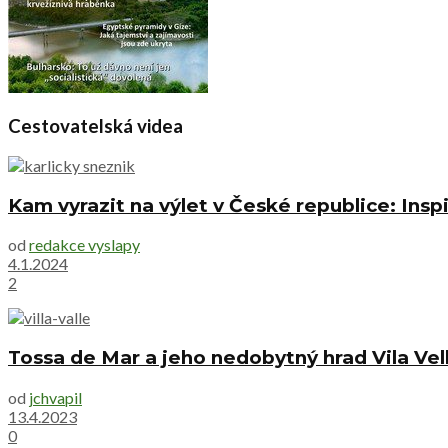
Cestovatelská videa
Kam vyrazit na výlet v České republice: Inspi
od
redakce vyslapy
4.1.2024
2
Tossa de Mar a jeho nedobytný hrad Vila Vel
od
jchvapil
13.4.2023
0