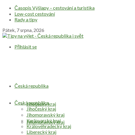
Časopis Výšlapy – cestování a turistika
Low-cost cestování
Rady a tipy
Pátek, 7 srpna, 2026
Přihlásit se
Česká republika
Česká republika
Jihočeský kraj
Jihočeský kraj
Jihomoravský kraj
Karlovarský kraj
Jihomoravský kraj
Královéhradecký kraj
Liberecký kraj