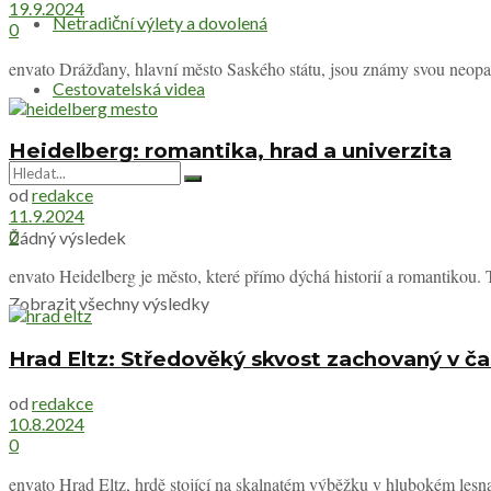
19.9.2024
Netradiční výlety a dovolená
0
envato Drážďany, hlavní město Saského státu, jsou známy svou neopak
Cestovatelská videa
Heidelberg: romantika, hrad a univerzita
od
redakce
11.9.2024
0
Žádný výsledek
envato Heidelberg je město, které přímo dýchá historií a romantikou.
Zobrazit všechny výsledky
Hrad Eltz: Středověký skvost zachovaný v č
od
redakce
10.8.2024
0
envato Hrad Eltz, hrdě stojící na skalnatém výběžku v hlubokém lesn