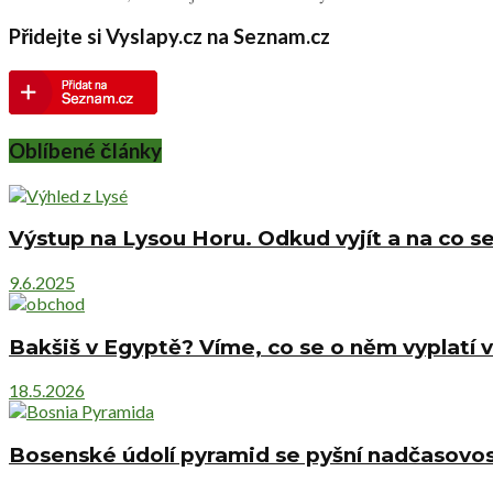
Přidejte si Vyslapy.cz na Seznam.cz
Oblíbené články
Výstup na Lysou Horu. Odkud vyjít a na co se
9.6.2025
Bakšiš v Egyptě? Víme, co se o něm vyplatí v
18.5.2026
Bosenské údolí pyramid se pyšní nadčasovost