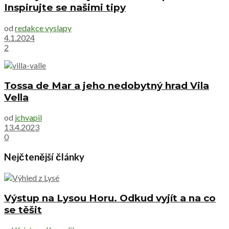
Inspirujte se našimi tipy
od
redakce vyslapy
4.1.2024
2
Tossa de Mar a jeho nedobytný hrad Vila
Vella
od
jchvapil
13.4.2023
0
Nejčtenější články
Výstup na Lysou Horu. Odkud vyjít a na co
se těšit