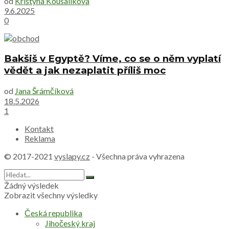
od
Kristyna Kousalikova
9.6.2025
0
Bakšiš v Egyptě? Víme, co se o něm vyplatí
vědět a jak nezaplatit příliš moc
od
Jana Šrámčíková
18.5.2026
1
Kontakt
Reklama
© 2017-2021
vyslapy.cz
- Všechna práva vyhrazena
Žádný výsledek
Zobrazit všechny výsledky
Česká republika
Jihočeský kraj