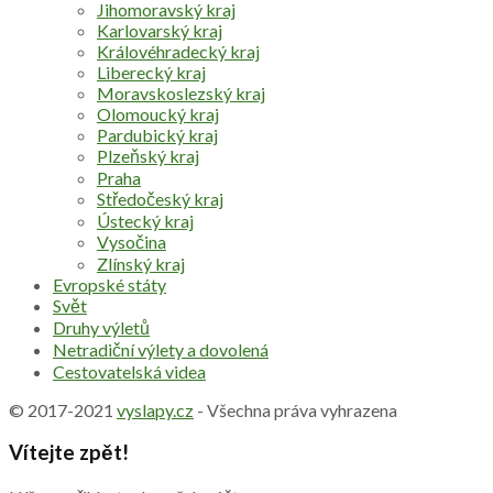
Jihomoravský kraj
Karlovarský kraj
Královéhradecký kraj
Liberecký kraj
Moravskoslezský kraj
Olomoucký kraj
Pardubický kraj
Plzeňský kraj
Praha
Středočeský kraj
Ústecký kraj
Vysočina
Zlínský kraj
Evropské státy
Svět
Druhy výletů
Netradiční výlety a dovolená
Cestovatelská videa
© 2017-2021
vyslapy.cz
- Všechna práva vyhrazena
Vítejte zpět!