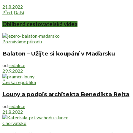
21.8.2022
Před.
Další
Oblíbená cestovatelská videa
Poznáváme přírodu
Balaton – Užijte si koupání v Maďarsku
od
redakce
29.9.2022
Česká republika
Louny a podpis architekta Benedikta Rejta
od
redakce
21.8.2022
Chorvatsko