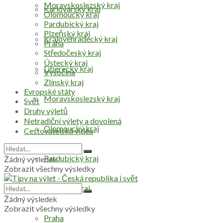
Moravskoslezský kraj
Karlovarský kraj
Olomoucký kraj
Pardubický kraj
Plzeňský kraj
Královéhradecký kraj
Praha
Středočeský kraj
Ústecký kraj
Liberecký kraj
Vysočina
Zlínský kraj
Evropské státy
Moravskoslezský kraj
Svět
Druhy výletů
Netradiční výlety a dovolená
Olomoucký kraj
Cestovatelská videa
Pardubický kraj
Žádný výsledek
Zobrazit všechny výsledky
Plzeňský kraj
Žádný výsledek
Zobrazit všechny výsledky
Praha