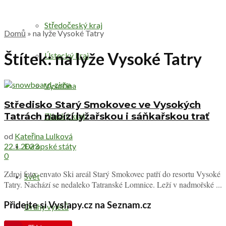
Středočeský kraj
Domů
»
na lyže Vysoké Tatry
Štítek:
na lyže Vysoké Tatry
Ústecký kraj
Vysočina
Středisko Starý Smokovec ve Vysokých
Tatrách nabízí lyžařskou i sáňkařskou trať
Zlínský kraj
od
Kateřina Lulková
Evropské státy
22.1.2023
0
Zdroj foto: envato Ski areál Starý Smokovec patří do resortu Vysoké
Svět
Tatry. Nachází se nedaleko Tatranské Lomnice. Leží v nadmořské ...
Přidejte si Vyslapy.cz na Seznam.cz
Druhy výletů