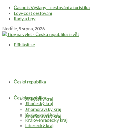
Časopis Výšlapy – cestování a turistika
Low-cost cestování
Rady a tipy
Neděle, 9 srpna, 2026
Přihlásit se
Česká republika
Česká republika
Jihočeský kraj
Jihočeský kraj
Jihomoravský kraj
Karlovarský kraj
Jihomoravský kraj
Královéhradecký kraj
Liberecký kraj