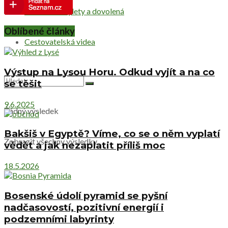
Netradiční výlety a dovolená
Oblíbené články
Cestovatelská videa
Výstup na Lysou Horu. Odkud vyjít a na co
se těšit
9.6.2025
Žádný výsledek
Bakšiš v Egyptě? Víme, co se o něm vyplatí
Zobrazit všechny výsledky
vědět a jak nezaplatit příliš moc
18.5.2026
Bosenské údolí pyramid se pyšní
nadčasovostí, pozitivní energií i
podzemními labyrinty