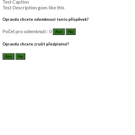
Test Caption
Test Description goes like this
Opravdu chcete odemknout tento příspěvek?
Počet pro odemknutí : 0
Ano
Ne
Opravdu chcete zrušit předplatné?
Ano
Ne