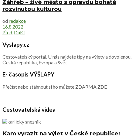
Záhřeb – živé město s opravdu bohatě
rozvinutou kulturou
od
redakce
16.8.2022
Před.
Další
Vyslapy.cz
Cestovatelský portál. U nás najdete tipy na výlety a dovolenou.
Česká republika, Evropa a Svět
E- časopis VÝŠLAPY
Přečíst nebo stáhnout si ho můžete ZDARMA
ZDE
Cestovatelská videa
Kam vyrazit na výlet v České republice: