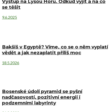
Výstup na Lysou Horu. Odkud vyjít a na co
se těšit
9.6.2025
Bakšiš v Egyptě? Víme, co se o něm vyplatí
vědět a jak nezaplatit příliš moc
18.5.2026
Bosenské údolí pyramid se pyšní
nadčasovostí, pozitivní energií i
podzemními labyrinty