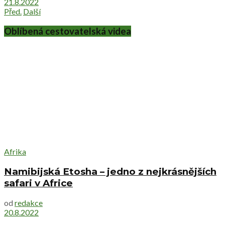
21.8.2022
Před.
Další
Oblíbená cestovatelská videa
Afrika
Namibijská Etosha – jedno z nejkrásnějších
safari v Africe
od
redakce
20.8.2022