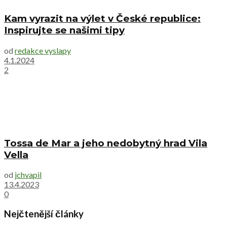
Kam vyrazit na výlet v České republice:
Inspirujte se našimi tipy
od
redakce vyslapy
4.1.2024
2
Tossa de Mar a jeho nedobytný hrad Vila
Vella
od
jchvapil
13.4.2023
0
Nejčtenější články