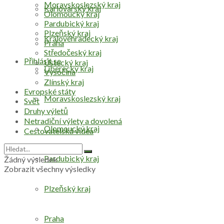
Moravskoslezský kraj
Karlovarský kraj
Olomoucký kraj
Pardubický kraj
Plzeňský kraj
Královéhradecký kraj
Praha
Středočeský kraj
Přihlásit se
Ústecký kraj
Liberecký kraj
Vysočina
Zlínský kraj
Evropské státy
Moravskoslezský kraj
Svět
Druhy výletů
Netradiční výlety a dovolená
Olomoucký kraj
Cestovatelská videa
Pardubický kraj
Žádný výsledek
Zobrazit všechny výsledky
Plzeňský kraj
Praha