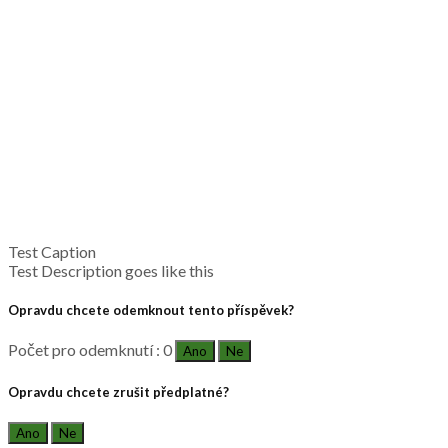
Test Caption
Test Description goes like this
Opravdu chcete odemknout tento příspěvek?
Počet pro odemknutí : 0
Ano
Ne
Opravdu chcete zrušit předplatné?
Ano
Ne