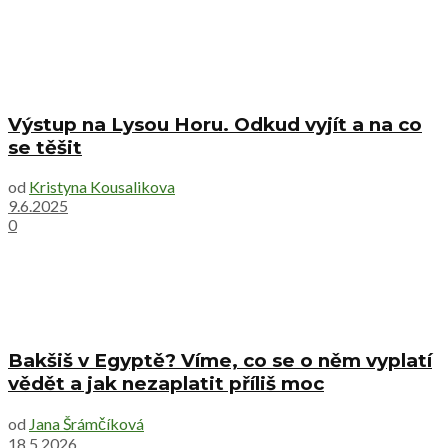
Výstup na Lysou Horu. Odkud vyjít a na co
se těšit
od
Kristyna Kousalikova
9.6.2025
0
Bakšiš v Egyptě? Víme, co se o něm vyplatí
vědět a jak nezaplatit příliš moc
od
Jana Šrámčíková
18.5.2026