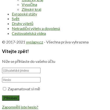
Vysočina
Zlínský kraj
Evropské státy
Svět
Druhy výletů
Netradiční výlety a dovolená
Cestovatelská videa
© 2017-2021
vyslapy.cz
- Všechna práva vyhrazena
Vítejte zpět!
Níže se přihlaste do vašeho účtu
Zapamatovat si mě
Zapomněli jste heslo?