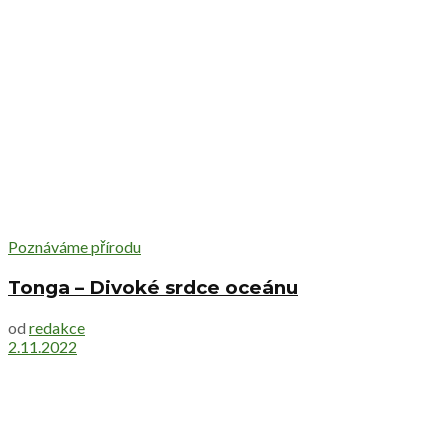
Poznáváme přírodu
Tonga – Divoké srdce oceánu
od
redakce
2.11.2022