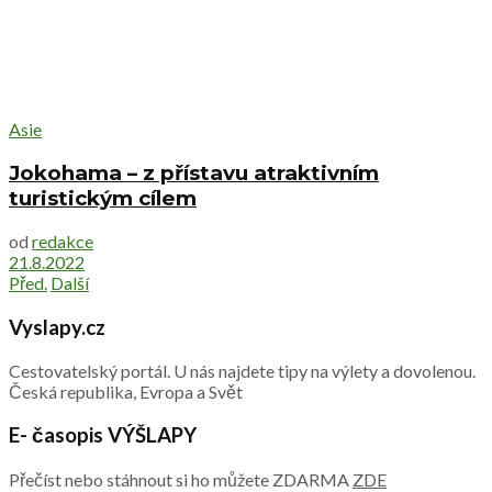
Asie
Jokohama – z přístavu atraktivním
turistickým cílem
od
redakce
21.8.2022
Před.
Další
Vyslapy.cz
Cestovatelský portál. U nás najdete tipy na výlety a dovolenou.
Česká republika, Evropa a Svět
E- časopis VÝŠLAPY
Přečíst nebo stáhnout si ho můžete ZDARMA
ZDE