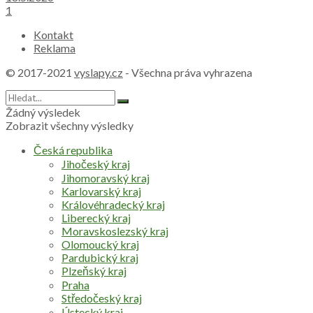
1
Kontakt
Reklama
© 2017-2021
vyslapy.cz
- Všechna práva vyhrazena
Žádný výsledek
Zobrazit všechny výsledky
Česká republika
Jihočeský kraj
Jihomoravský kraj
Karlovarský kraj
Královéhradecký kraj
Liberecký kraj
Moravskoslezský kraj
Olomoucký kraj
Pardubický kraj
Plzeňský kraj
Praha
Středočeský kraj
Ústecký kraj