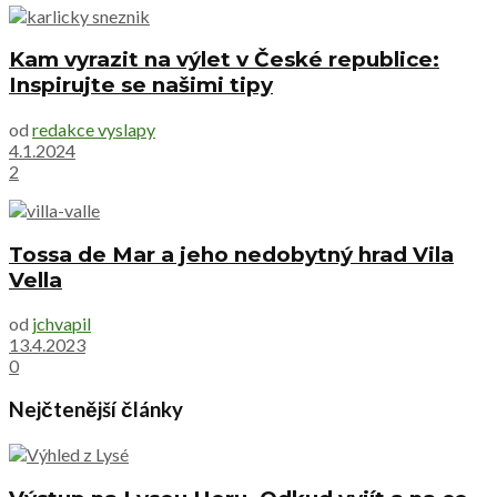
Kam vyrazit na výlet v České republice:
Inspirujte se našimi tipy
od
redakce vyslapy
4.1.2024
2
Tossa de Mar a jeho nedobytný hrad Vila
Vella
od
jchvapil
13.4.2023
0
Nejčtenější články