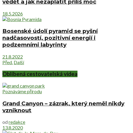
vědět a jak nezaplatit příliš moc
18.5.2026
Bosenské údolí pyramid se pyšní
nadčasovostí, pozitivní energií i
podzemními labyrinty
21.8.2022
Před.
Další
Oblíbená cestovatelská videa
Poznáváme přírodu
Grand Canyon – zázrak, který neměl nikdy
vzniknout
od
redakce
13.8.2020