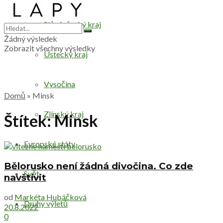
Středočeský kraj
Žádný výsledek
Zobrazit všechny výsledky
Ústecký kraj
Vysočina
Domů
»
Minsk
Zlínský kraj
Štítek:
Minsk
Evropské státy
Bělorusko není žádná divočina. Co zde
Svět
navštívit
od
Markéta Hubáčková
Druhy výletů
20.8.2022
0