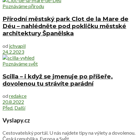
Poznáváme přírodu
Přírodní městský park Clot de la Mare de
Déu – nahlédněte pod pokličku městské
architektury Španělska
od
jchvapil
24.2.2023
Poznáváme svět
Scilla – i když se jmenuje po příšeře,
dovolenou tu strávíte parádní
od
redakce
20.8.2022
Před.
Další
Vyslapy.cz
Cestovatelský portál. U nás najdete tipy na výlety a dovolenou.
Česká republika, Evropa a Svět