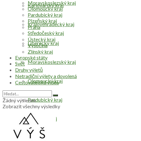
Moravskoslezský kraj
Karlovarský kraj
Olomoucký kraj
Pardubický kraj
Plzeňský kraj
Královéhradecký kraj
Praha
Středočeský kraj
Ústecký kraj
Liberecký kraj
Vysočina
Zlínský kraj
Evropské státy
Moravskoslezský kraj
Svět
Druhy výletů
Netradiční výlety a dovolená
Olomoucký kraj
Cestovatelská videa
Pardubický kraj
Žádný výsledek
Zobrazit všechny výsledky
Plzeňský kraj
Praha