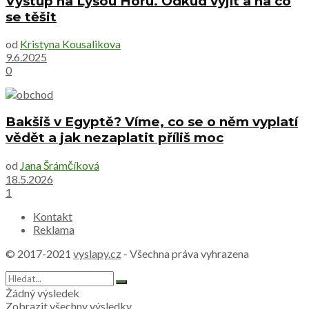
Výstup na Lysou Horu. Odkud vyjít a na co
se těšit
od
Kristyna Kousalikova
9.6.2025
0
Bakšiš v Egyptě? Víme, co se o něm vyplatí
vědět a jak nezaplatit příliš moc
od
Jana Šrámčíková
18.5.2026
1
Kontakt
Reklama
© 2017-2021
vyslapy.cz
- Všechna práva vyhrazena
Žádný výsledek
Zobrazit všechny výsledky