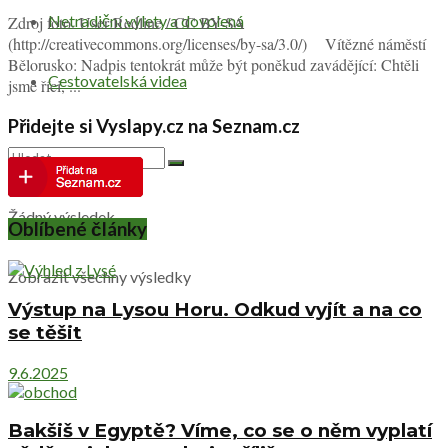
Netradiční výlety a dovolená
Zdroj foto. User:Redline / CC BY-SA
(http://creativecommons.org/licenses/by-sa/3.0/) Vítězné náměstí
Bělorusko: Nadpis tentokrát může být poněkud zavádějící: Chtěli
Cestovatelská videa
jsme říci, ...
Přidejte si Vyslapy.cz na Seznam.cz
Žádný výsledek
Oblíbené články
Zobrazit všechny výsledky
Výstup na Lysou Horu. Odkud vyjít a na co
se těšit
9.6.2025
Bakšiš v Egyptě? Víme, co se o něm vyplatí