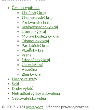
Česká republika
Jihočeský kraj
Jihomoravský kraj
Karlovarský kraj
Královéhradecký kraj
Liberecký kraj
Moravskoslezský kraj
Olomoucký kraj
Pardubický kraj
Plzeňský kraj
Praha
Středočeský kraj
Ústecký kraj
Vysočina
Zlínský kraj
Evropské státy
Svět
Druhy výletů
Netradiční výlety a dovolená
Cestovatelská videa
© 2017-2021
vyslapy.cz
- Všechna práva vyhrazena