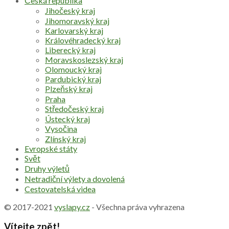
Česká republika
Jihočeský kraj
Jihomoravský kraj
Karlovarský kraj
Královéhradecký kraj
Liberecký kraj
Moravskoslezský kraj
Olomoucký kraj
Pardubický kraj
Plzeňský kraj
Praha
Středočeský kraj
Ústecký kraj
Vysočina
Zlínský kraj
Evropské státy
Svět
Druhy výletů
Netradiční výlety a dovolená
Cestovatelská videa
© 2017-2021
vyslapy.cz
- Všechna práva vyhrazena
Vítejte zpět!