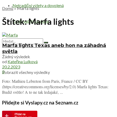
Netradiční výlety a dovolená
Domů
»
Marfa lights
Štítek:
Marfa lights
Cestovatelská videa
Marfa lights Texas aneb hon na záhadná
světla
Žádný výsledek
od
Kateřina Lulková
20.2.2023
0
Zobrazit všechny výsledky
Foto: Mathieu Lebreton from Paris, France / CC BY
(https://creativecommons.org/licenses/by/2.0) Marfa lights Texas:
Budiž světlo! A to ne tak ledajaké, ...
Přidejte si Vyslapy.cz na Seznam.cz