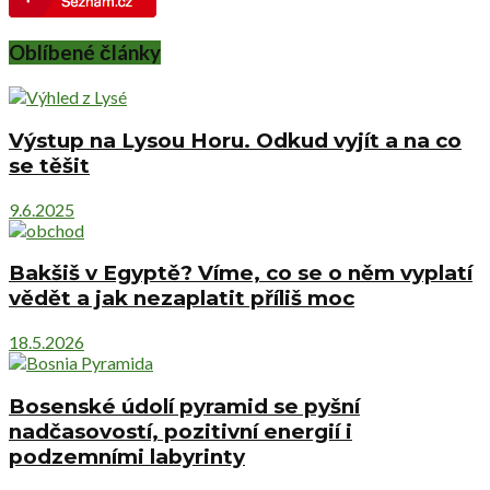
Oblíbené články
Výstup na Lysou Horu. Odkud vyjít a na co
se těšit
9.6.2025
Bakšiš v Egyptě? Víme, co se o něm vyplatí
vědět a jak nezaplatit příliš moc
18.5.2026
Bosenské údolí pyramid se pyšní
nadčasovostí, pozitivní energií i
podzemními labyrinty