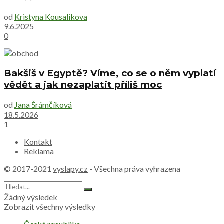
od
Kristyna Kousalikova
9.6.2025
0
Bakšiš v Egyptě? Víme, co se o něm vyplatí
vědět a jak nezaplatit příliš moc
od
Jana Šrámčíková
18.5.2026
1
Kontakt
Reklama
© 2017-2021
vyslapy.cz
- Všechna práva vyhrazena
Žádný výsledek
Zobrazit všechny výsledky