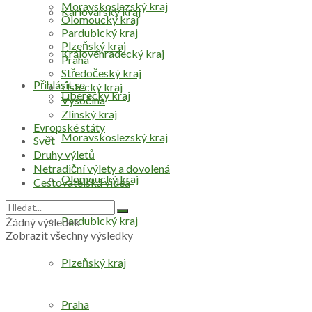
Moravskoslezský kraj
Karlovarský kraj
Olomoucký kraj
Pardubický kraj
Plzeňský kraj
Královéhradecký kraj
Praha
Středočeský kraj
Přihlásit se
Ústecký kraj
Liberecký kraj
Vysočina
Zlínský kraj
Evropské státy
Moravskoslezský kraj
Svět
Druhy výletů
Netradiční výlety a dovolená
Olomoucký kraj
Cestovatelská videa
Pardubický kraj
Žádný výsledek
Zobrazit všechny výsledky
Plzeňský kraj
Praha