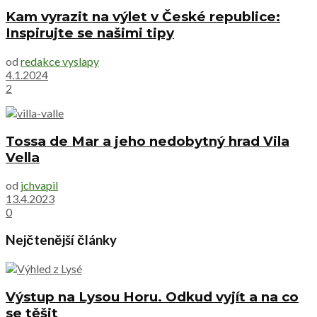
Kam vyrazit na výlet v České republice:
Inspirujte se našimi tipy
od
redakce vyslapy
4.1.2024
2
Tossa de Mar a jeho nedobytný hrad Vila
Vella
od
jchvapil
13.4.2023
0
Nejčtenější články
Výstup na Lysou Horu. Odkud vyjít a na co
se těšit