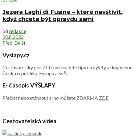
Jezera Laghi di Fusine – které navštívit,
když chcete být opravdu sami
od
redakce
20.8.2022
Před.
Další
Vyslapy.cz
Cestovatelský portál. U nás najdete tipy na výlety a dovolenou.
Česká republika, Evropa a Svět
E- časopis VÝŠLAPY
Přečíst nebo stáhnout si ho můžete ZDARMA
ZDE
Cestovatelská videa