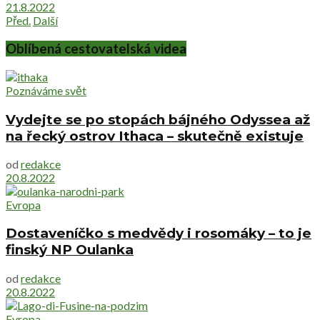
21.8.2022
Před.
Další
Oblíbená cestovatelská videa
Poznáváme svět
Vydejte se po stopách bájného Odyssea až
na řecký ostrov Ithaca – skutečně existuje
od
redakce
20.8.2022
Evropa
Dostaveníčko s medvědy i rosomáky – to je
finský NP Oulanka
od
redakce
20.8.2022
Evropa