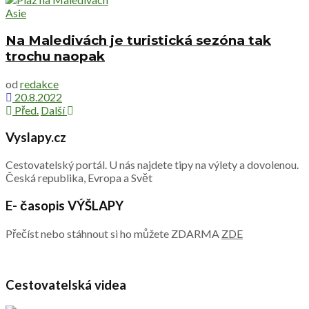
Asie
Na Maledivách je turistická sezóna tak
trochu naopak
od
redakce
20.8.2022
Před.
Další
Vyslapy.cz
Cestovatelský portál. U nás najdete tipy na výlety a dovolenou.
Česká republika, Evropa a Svět
E- časopis VÝŠLAPY
Přečíst nebo stáhnout si ho můžete ZDARMA
ZDE
Cestovatelská videa