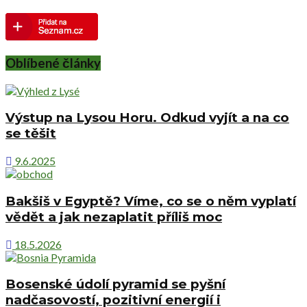
Oblíbené články
Výstup na Lysou Horu. Odkud vyjít a na co
se těšit
9.6.2025
Bakšiš v Egyptě? Víme, co se o něm vyplatí
vědět a jak nezaplatit příliš moc
18.5.2026
Bosenské údolí pyramid se pyšní
nadčasovostí, pozitivní energií i