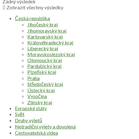
Žádný výsledek
Zobrazit všechny výsledky
Česká republika
Jihočeský kraj
Jihomoravský kraj
Karlovarský kraj
Královéhradecký kraj
Liberecký kraj
Moravskoslezský kraj
Olomoucký kraj
Pardubický kraj
Plzeňský kraj
Praha
Středočeský kraj
Ústecký kraj
Vysočina
Zlínský kraj
Evropské státy
Svět
Druhy výletů
Netradiční výlety a dovolená
Cestovatelská videa