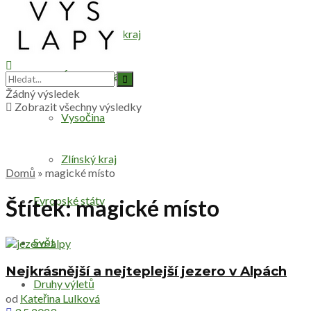
Středočeský kraj
Ústecký kraj
Žádný výsledek
Zobrazit všechny výsledky
Vysočina
Zlínský kraj
Domů
»
magické místo
Evropské státy
Štítek:
magické místo
Svět
Nejkrásnější a nejteplejší jezero v Alpách
Druhy výletů
od
Kateřina Lulková