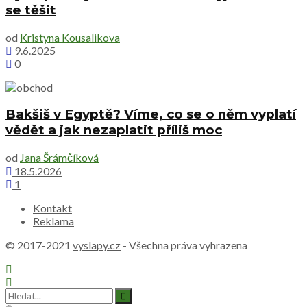
se těšit
od
Kristyna Kousalikova
9.6.2025
0
Bakšiš v Egyptě? Víme, co se o něm vyplatí
vědět a jak nezaplatit příliš moc
od
Jana Šrámčíková
18.5.2026
1
Kontakt
Reklama
© 2017-2021
vyslapy.cz
- Všechna práva vyhrazena