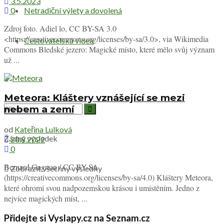
3.5.2023
Netradiční výlety a dovolená
0
Zdroj foto. Adiel lo, CC BY-SA 3.0
<https://creativecommons.org/licenses/by-sa/3.0>, via Wikimedia
Cestovatelská videa
Commons Bledské jezero: Magické místo, které mělo svůj význam
už ...
Meteora: Kláštery vznášející se mezi
nebem a zemí
od
Kateřina Lulková
Žádný výsledek
20.8.2022
0
Bernard Gagnon / CC BY-SA
Zobrazit všechny výsledky
(https://creativecommons.org/licenses/by-sa/4.0) Kláštery Meteora,
které ohromí svou nadpozemskou krásou i umístěním. Jedno z
nejvíce magických míst, ...
Přidejte si Vyslapy.cz na Seznam.cz