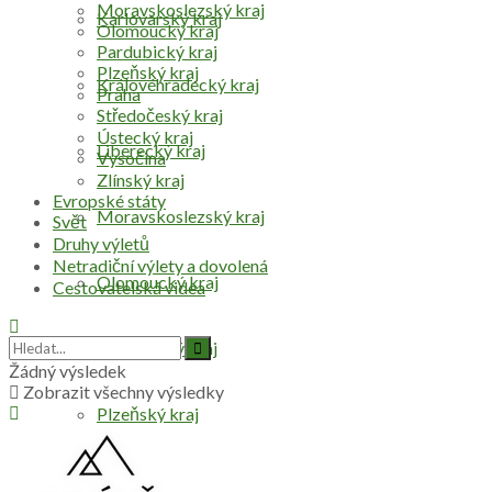
Moravskoslezský kraj
Karlovarský kraj
Olomoucký kraj
Pardubický kraj
Plzeňský kraj
Královéhradecký kraj
Praha
Středočeský kraj
Ústecký kraj
Liberecký kraj
Vysočina
Zlínský kraj
Evropské státy
Moravskoslezský kraj
Svět
Druhy výletů
Netradiční výlety a dovolená
Olomoucký kraj
Cestovatelská videa
Pardubický kraj
Žádný výsledek
Zobrazit všechny výsledky
Plzeňský kraj
Praha