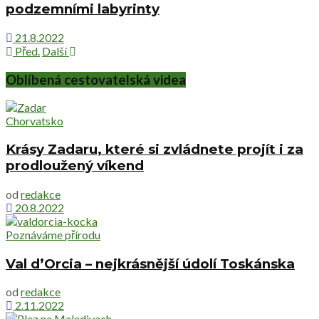
podzemními labyrinty
21.8.2022
Před.
Další
Oblíbená cestovatelská videa
Chorvatsko
Krásy Zadaru, které si zvládnete projít i za
prodloužený víkend
od
redakce
20.8.2022
Poznáváme přírodu
Val d’Orcia – nejkrásnější údolí Toskánska
od
redakce
2.11.2022