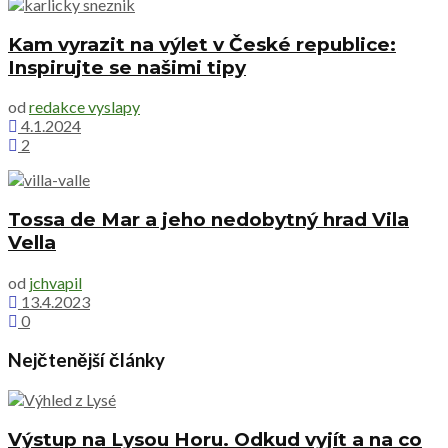
Kam vyrazit na výlet v České republice:
Inspirujte se našimi tipy
od
redakce vyslapy
4.1.2024
2
Tossa de Mar a jeho nedobytný hrad Vila
Vella
od
jchvapil
13.4.2023
0
Nejčtenější články
Výstup na Lysou Horu. Odkud vyjít a na co