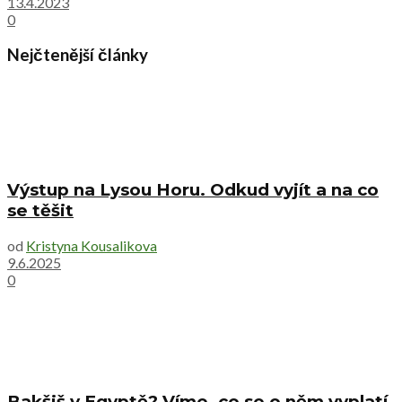
13.4.2023
0
Nejčtenější články
Výstup na Lysou Horu. Odkud vyjít a na co
se těšit
od
Kristyna Kousalikova
9.6.2025
0
Bakšiš v Egyptě? Víme, co se o něm vyplatí