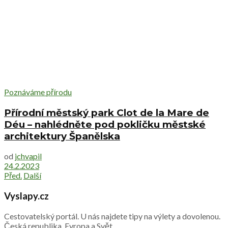
Poznáváme přírodu
Přírodní městský park Clot de la Mare de
Déu – nahlédněte pod pokličku městské
architektury Španělska
od
jchvapil
24.2.2023
Před.
Další
Vyslapy.cz
Cestovatelský portál. U nás najdete tipy na výlety a dovolenou.
Česká republika, Evropa a Svět