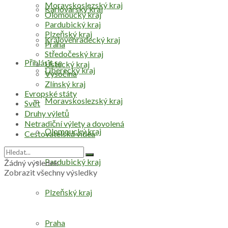
Moravskoslezský kraj
Karlovarský kraj
Olomoucký kraj
Pardubický kraj
Plzeňský kraj
Královéhradecký kraj
Praha
Středočeský kraj
Přihlásit se
Ústecký kraj
Liberecký kraj
Vysočina
Zlínský kraj
Evropské státy
Moravskoslezský kraj
Svět
Druhy výletů
Netradiční výlety a dovolená
Olomoucký kraj
Cestovatelská videa
Pardubický kraj
Žádný výsledek
Zobrazit všechny výsledky
Plzeňský kraj
Praha