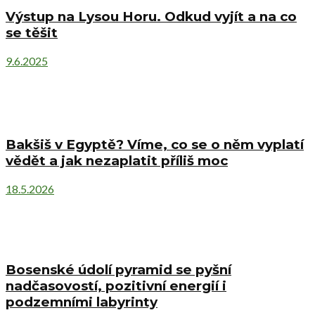
Výstup na Lysou Horu. Odkud vyjít a na co
se těšit
9.6.2025
Bakšiš v Egyptě? Víme, co se o něm vyplatí
vědět a jak nezaplatit příliš moc
18.5.2026
Bosenské údolí pyramid se pyšní
nadčasovostí, pozitivní energií i
podzemními labyrinty