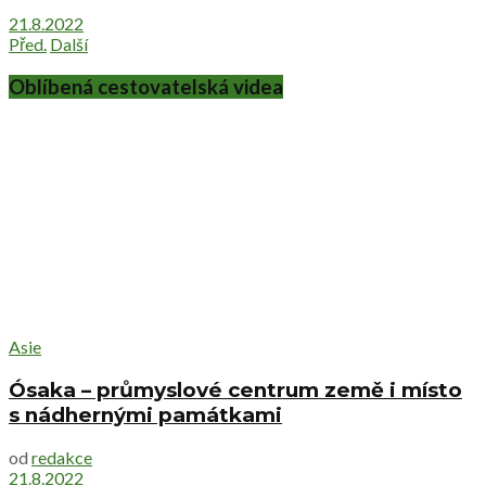
21.8.2022
Před.
Další
Oblíbená cestovatelská videa
Asie
Ósaka – průmyslové centrum země i místo
s nádhernými památkami
od
redakce
21.8.2022