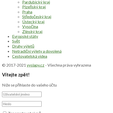
Pardubický kraj
Plzeňský kraj
Praha
Středočeský kraj
Ústecký kraj
Vysočina
Zlínský kraj
Evropské státy
Svět
Druhy výletů
Netradiční výlety a dovolená
Cestovatelská videa
© 2017-2021
vyslapy.cz
- Všechna práva vyhrazena
Vítejte zpět!
Níže se přihlaste do vašeho účtu