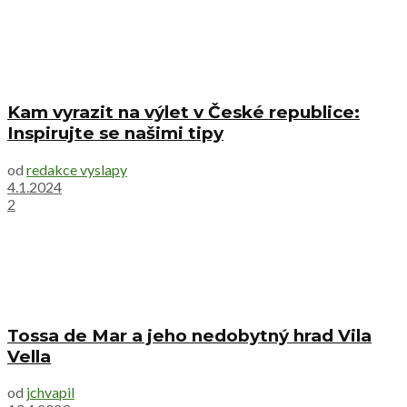
Kam vyrazit na výlet v České republice:
Inspirujte se našimi tipy
od
redakce vyslapy
4.1.2024
2
Tossa de Mar a jeho nedobytný hrad Vila
Vella
od
jchvapil