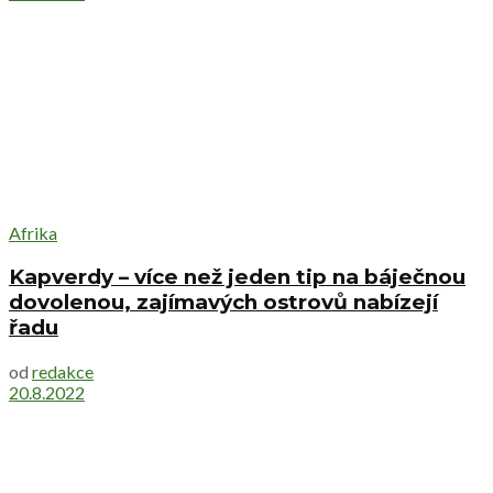
Afrika
Kapverdy – více než jeden tip na báječnou
dovolenou, zajímavých ostrovů nabízejí
řadu
od
redakce
20.8.2022