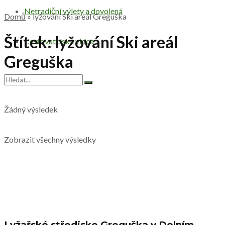
Netradiční výlety a dovolená
Domů
»
lyžování Ski areál Greguška
Štítek:
lyžování Ski areál
Cestovatelská videa
Greguška
Žádný výsledek
Zobrazit všechny výsledky
Lyžařské středisko Greguška v Dolním