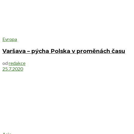
Evropa
Varšava – pýcha Polska v proměnách času
od
redakce
25.7.2020