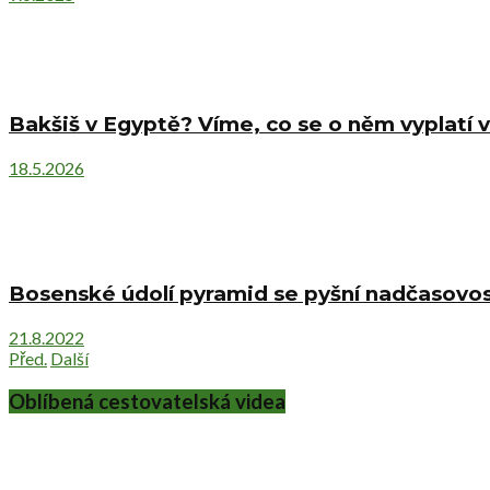
Bakšiš v Egyptě? Víme, co se o něm vyplatí v
18.5.2026
Bosenské údolí pyramid se pyšní nadčasovost
21.8.2022
Před.
Další
Oblíbená cestovatelská videa