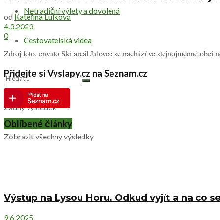
Netradiční výlety a dovolená
od
Kateřina Lulková
4.3.2023
0
Cestovatelská videa
Zdroj foto. envato Ski areál Jalovec se nachází ve stejnojmenné obci
Přidejte si Vyslapy.cz na Seznam.cz
Žádný výsledek
Oblíbené články
Zobrazit všechny výsledky
Výstup na Lysou Horu. Odkud vyjít a na co se
9.6.2025