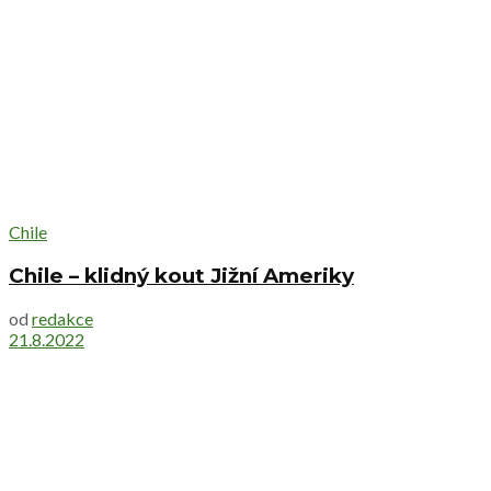
Chile
Chile – klidný kout Jižní Ameriky
od
redakce
21.8.2022