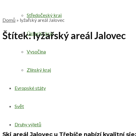
Středočeský kraj
Domů
»
lyžařský areál Jalovec
Štítek:
lyžařský areál Jalovec
Ústecký kraj
Vysočina
Zlínský kraj
Evropské státy
Svět
Druhy výletů
Ski areál Jalovec u Třebíče nabízí kvalitní s