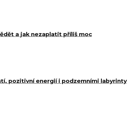
ědět a jak nezaplatit příliš moc
í, pozitivní energií i podzemními labyrinty