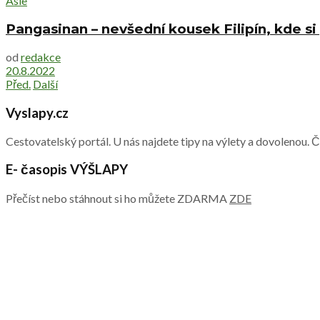
Asie
Pangasinan – nevšední kousek Filipín, kde si
od
redakce
20.8.2022
Před.
Další
Vyslapy.cz
Cestovatelský portál. U nás najdete tipy na výlety a dovolenou. 
E- časopis VÝŠLAPY
Přečíst nebo stáhnout si ho můžete ZDARMA
ZDE