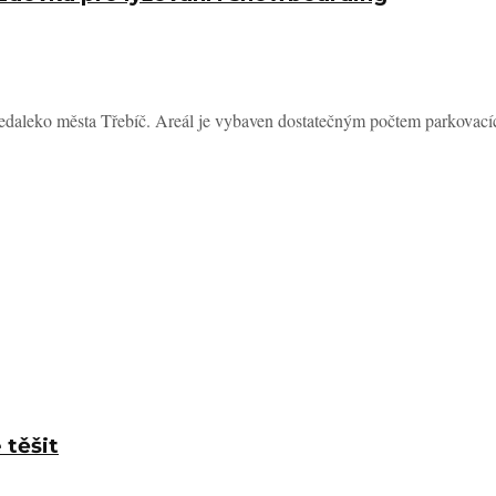
 nedaleko města Třebíč. Areál je vybaven dostatečným počtem parkovacíc
 těšit