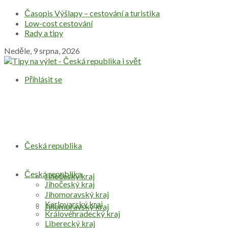
Časopis Výšlapy – cestování a turistika
Low-cost cestování
Rady a tipy
Neděle, 9 srpna, 2026
Přihlásit se
Česká republika
Česká republika
Jihočeský kraj
Jihočeský kraj
Jihomoravský kraj
Karlovarský kraj
Jihomoravský kraj
Královéhradecký kraj
Liberecký kraj