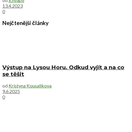
od
jchvapil
13.4.2023
0
Nejčtenější články
Výstup na Lysou Horu. Odkud vyjít a na co
se těšit
od
Kristyna Kousalikova
9.6.2025
0