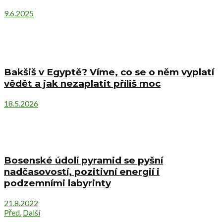
9.6.2025
Bakšiš v Egyptě? Víme, co se o něm vyplatí
vědět a jak nezaplatit příliš moc
18.5.2026
Bosenské údolí pyramid se pyšní
nadčasovostí, pozitivní energií i
podzemními labyrinty
21.8.2022
Před.
Další