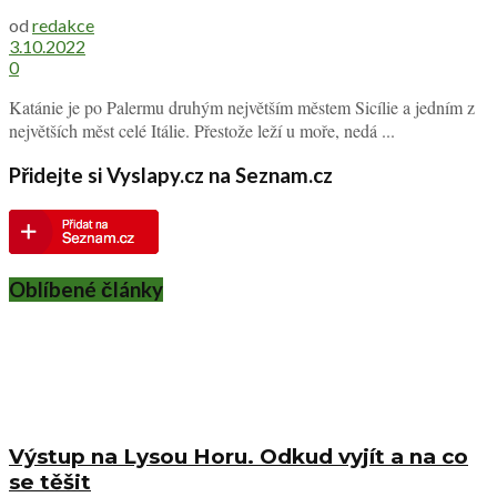
od
redakce
3.10.2022
0
Katánie je po Palermu druhým největším městem Sicílie a jedním z
největších měst celé Itálie. Přestože leží u moře, nedá ...
Přidejte si Vyslapy.cz na Seznam.cz
Oblíbené články
Výstup na Lysou Horu. Odkud vyjít a na co
se těšit