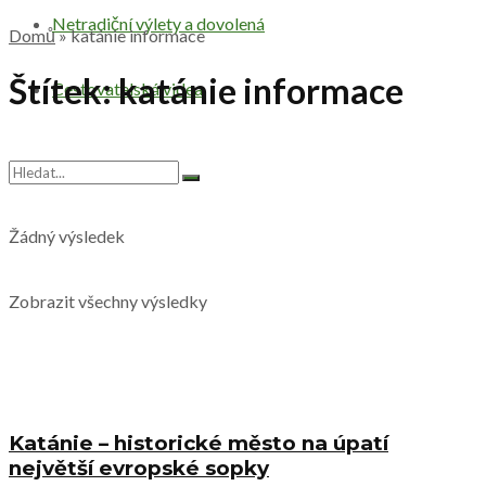
Netradiční výlety a dovolená
Domů
»
katánie informace
Štítek:
katánie informace
Cestovatelská videa
Žádný výsledek
Zobrazit všechny výsledky
Katánie – historické město na úpatí
největší evropské sopky