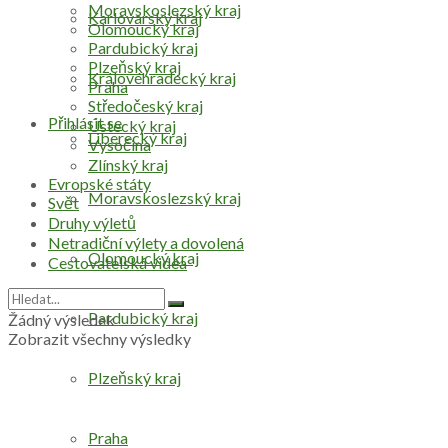
Moravskoslezský kraj
Karlovarský kraj
Olomoucký kraj
Pardubický kraj
Plzeňský kraj
Královéhradecký kraj
Praha
Středočeský kraj
Přihlásit se
Ústecký kraj
Liberecký kraj
Vysočina
Zlínský kraj
Evropské státy
Moravskoslezský kraj
Svět
Druhy výletů
Netradiční výlety a dovolená
Olomoucký kraj
Cestovatelská videa
Pardubický kraj
Žádný výsledek
Zobrazit všechny výsledky
Plzeňský kraj
Praha