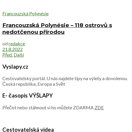
Francouzská Polynésie
Francouzská Polynésie – 118 ostrovů s
nedotčenou přírodou
od
redakce
21.8.2022
Před.
Další
Vyslapy.cz
Cestovatelský portál. U nás najdete tipy na výlety a dovolenou.
Česká republika, Evropa a Svět
E- časopis VÝŠLAPY
Přečíst nebo stáhnout si ho můžete ZDARMA
ZDE
Cestovatelská videa