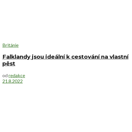
Británie
Falklandy jsou ideální k cestování na vlastní
pěst
od
redakce
21.8.2022