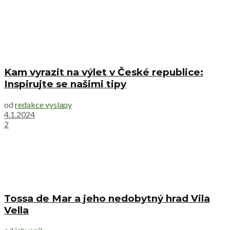
Kam vyrazit na výlet v České republice:
Inspirujte se našimi tipy
od
redakce vyslapy
4.1.2024
2
Tossa de Mar a jeho nedobytný hrad Vila
Vella