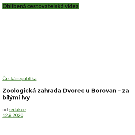
Oblíbená cestovatelská videa
Česká republika
Zoologická zahrada Dvorec u Borovan – za
bílými lvy
od
redakce
12.8.2020