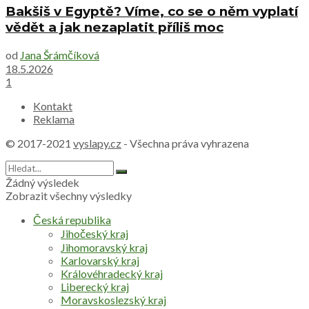
Bakšiš v Egyptě? Víme, co se o něm vyplatí
vědět a jak nezaplatit příliš moc
od
Jana Šrámčíková
18.5.2026
1
Kontakt
Reklama
© 2017-2021
vyslapy.cz
- Všechna práva vyhrazena
Žádný výsledek
Zobrazit všechny výsledky
Česká republika
Jihočeský kraj
Jihomoravský kraj
Karlovarský kraj
Královéhradecký kraj
Liberecký kraj
Moravskoslezský kraj