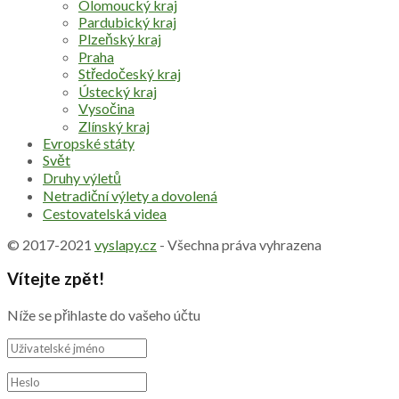
Olomoucký kraj
Pardubický kraj
Plzeňský kraj
Praha
Středočeský kraj
Ústecký kraj
Vysočina
Zlínský kraj
Evropské státy
Svět
Druhy výletů
Netradiční výlety a dovolená
Cestovatelská videa
© 2017-2021
vyslapy.cz
- Všechna práva vyhrazena
Vítejte zpět!
Níže se přihlaste do vašeho účtu