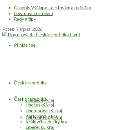
Časopis Výšlapy – cestování a turistika
Low-cost cestování
Rady a tipy
Pátek, 7 srpna, 2026
Přihlásit se
Česká republika
Česká republika
Jihočeský kraj
Jihočeský kraj
Jihomoravský kraj
Karlovarský kraj
Jihomoravský kraj
Královéhradecký kraj
Liberecký kraj