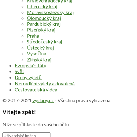
Královéhradecký kraj
Liberecký kraj
Moravskoslezský kraj
Olomoucký kraj
Pardubický kraj
Plzeňský kraj
Praha
Středočeský kraj
Ústecký kraj
Vysočina
Zlínský kraj
Evropské státy
Svět
Druhy výletů
Netradiční výlety a dovolená
Cestovatelská videa
© 2017-2021
vyslapy.cz
- Všechna práva vyhrazena
Vítejte zpět!
Níže se přihlaste do vašeho účtu