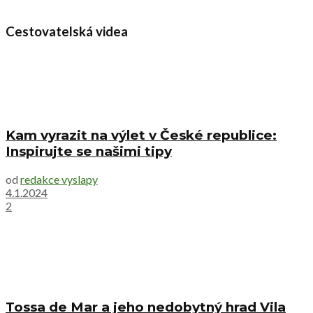
Cestovatelská videa
Kam vyrazit na výlet v České republice:
Inspirujte se našimi tipy
od
redakce vyslapy
4.1.2024
2
Tossa de Mar a jeho nedobytný hrad Vila