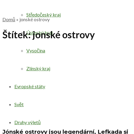
Středočeský kraj
Domů
»
jonské ostrovy
Štítek:
jonské ostrovy
Ústecký kraj
Vysočina
Zlínský kraj
Evropské státy
Svět
Druhy výletů
Jónské ostrovy jsou legendární, Lefkada si