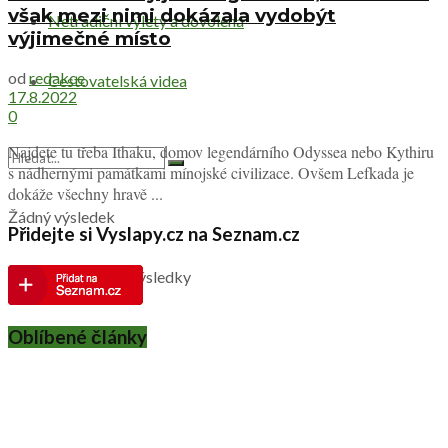
však mezi nimi dokázala vydobýt
Netradiční výlety a dovolená
výjimečné místo
od
redakce
Cestovatelská videa
17.8.2022
0
Najdete tu třeba Ithaku, domov legendárního Odyssea nebo Kythiru
s nádhernými památkami mínojské civilizace. Ovšem Lefkada je
dokáže všechny hravě ...
Žádný výsledek
Přidejte si Vyslapy.cz na Seznam.cz
Zobrazit všechny výsledky
Oblíbené články