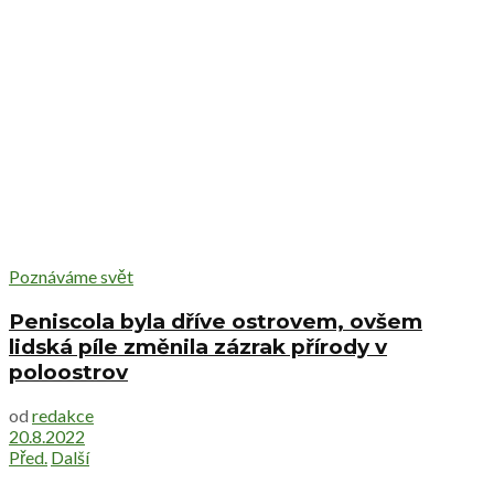
Poznáváme svět
Peniscola byla dříve ostrovem, ovšem
lidská píle změnila zázrak přírody v
poloostrov
od
redakce
20.8.2022
Před.
Další