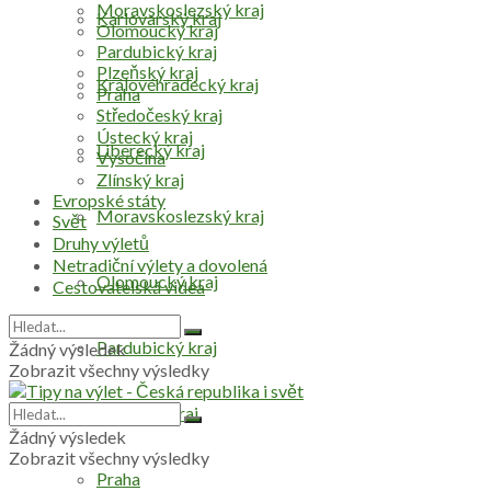
Moravskoslezský kraj
Karlovarský kraj
Olomoucký kraj
Pardubický kraj
Plzeňský kraj
Královéhradecký kraj
Praha
Středočeský kraj
Ústecký kraj
Liberecký kraj
Vysočina
Zlínský kraj
Evropské státy
Moravskoslezský kraj
Svět
Druhy výletů
Netradiční výlety a dovolená
Olomoucký kraj
Cestovatelská videa
Pardubický kraj
Žádný výsledek
Zobrazit všechny výsledky
Plzeňský kraj
Žádný výsledek
Zobrazit všechny výsledky
Praha