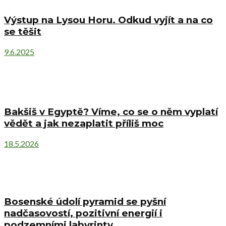
Výstup na Lysou Horu. Odkud vyjít a na co
se těšit
9.6.2025
Bakšiš v Egyptě? Víme, co se o něm vyplatí
vědět a jak nezaplatit příliš moc
18.5.2026
Bosenské údolí pyramid se pyšní
nadčasovostí, pozitivní energií i
podzemními labyrinty