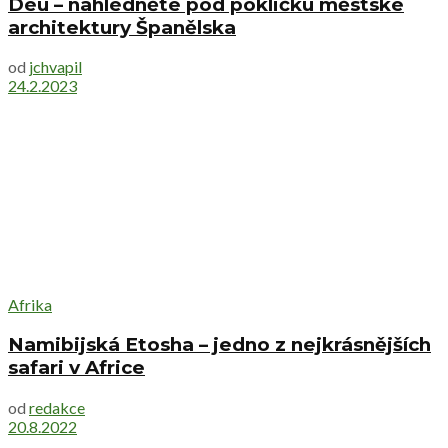
Déu – nahlédněte pod pokličku městské
architektury Španělska
od
jchvapil
24.2.2023
Afrika
Namibijská Etosha – jedno z nejkrásnějších
safari v Africe
od
redakce
20.8.2022