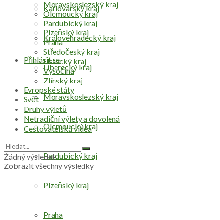
Moravskoslezský kraj
Karlovarský kraj
Olomoucký kraj
Pardubický kraj
Plzeňský kraj
Královéhradecký kraj
Praha
Středočeský kraj
Přihlásit se
Ústecký kraj
Liberecký kraj
Vysočina
Zlínský kraj
Evropské státy
Moravskoslezský kraj
Svět
Druhy výletů
Netradiční výlety a dovolená
Olomoucký kraj
Cestovatelská videa
Pardubický kraj
Žádný výsledek
Zobrazit všechny výsledky
Plzeňský kraj
Praha