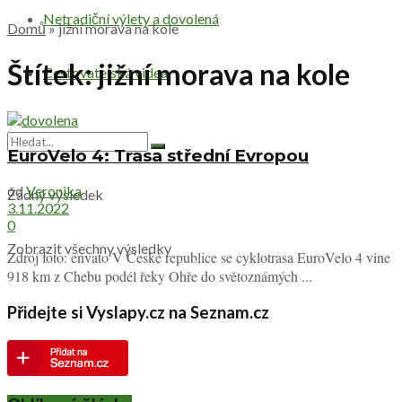
Netradiční výlety a dovolená
Domů
»
jižní morava na kole
Štítek:
jižní morava na kole
Cestovatelská videa
EuroVelo 4: Trasa střední Evropou
od
Veronika
Žádný výsledek
3.11.2022
0
Zobrazit všechny výsledky
Zdroj foto: envato V České republice se cyklotrasa EuroVelo 4 vine
918 km z Chebu podél řeky Ohře do světoznámých ...
Přidejte si Vyslapy.cz na Seznam.cz