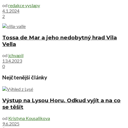
od
redakce vyslapy
4.1.2024
2
Tossa de Mar a jeho nedobytný hrad Vila
Vella
od
jchvapil
13.4.2023
0
Nejčtenější články
Výstup na Lysou Horu. Odkud vyjít a na co
se těšit
od
Kristyna Kousalikova
9.6.2025