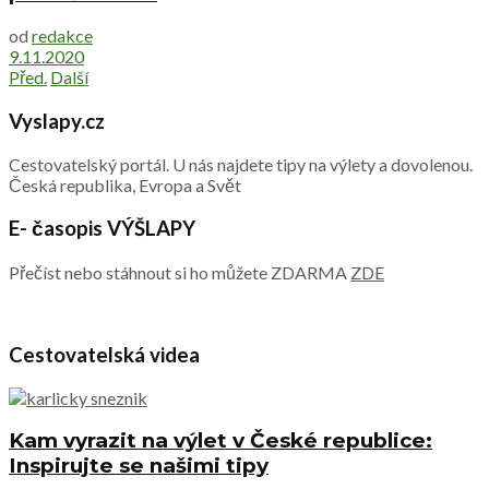
od
redakce
9.11.2020
Před.
Další
Vyslapy.cz
Cestovatelský portál. U nás najdete tipy na výlety a dovolenou.
Česká republika, Evropa a Svět
E- časopis VÝŠLAPY
Přečíst nebo stáhnout si ho můžete ZDARMA
ZDE
Cestovatelská videa
Kam vyrazit na výlet v České republice:
Inspirujte se našimi tipy