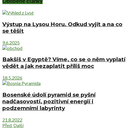
Oblíbené články
Výstup na Lysou Horu. Odkud vyjít a na co
se těšit
9.6.2025
Bakšiš v Egyptě? Víme, co se o něm vyplatí
vědět a jak nezaplatit příliš moc
18.5.2026
Bosenské údolí pyramid se pyšní
nadčasovostí, pozitivní energií i
podzemními labyrinty
21.8.2022
Před.
Další