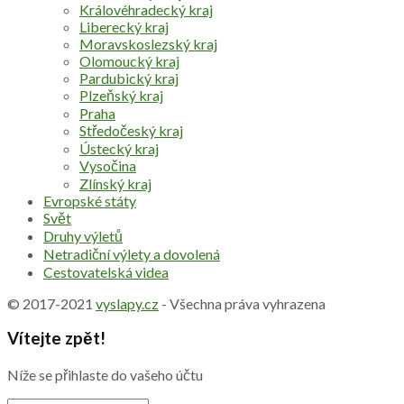
Královéhradecký kraj
Liberecký kraj
Moravskoslezský kraj
Olomoucký kraj
Pardubický kraj
Plzeňský kraj
Praha
Středočeský kraj
Ústecký kraj
Vysočina
Zlínský kraj
Evropské státy
Svět
Druhy výletů
Netradiční výlety a dovolená
Cestovatelská videa
© 2017-2021
vyslapy.cz
- Všechna práva vyhrazena
Vítejte zpět!
Níže se přihlaste do vašeho účtu