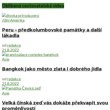
Oblíbená cestovatelská videa
Jižní Amerika
Peru – předkolumbovské památky a další
lákadla
od
redakce
21.8.2022
Asie
Bangkok jako město zlata i dobrého jídla
od
redakce
21.8.2022
Asie
Velká čínská zeď vás dokáže překvapit svou
proměnlivostí