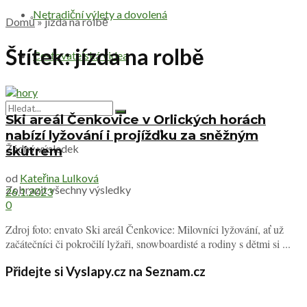
Netradiční výlety a dovolená
Domů
»
jízda na rolbě
Štítek:
jízda na rolbě
Cestovatelská videa
Ski areál Čenkovice v Orlických horách
nabízí lyžování i projížďku za sněžným
Žádný výsledek
skútrem
od
Kateřina Lulková
Zobrazit všechny výsledky
26.1.2023
0
Zdroj foto: envato Ski areál Čenkovice: Milovníci lyžování, ať už
začátečníci či pokročilí lyžaři, snowboardisté a rodiny s dětmi si ...
Přidejte si Vyslapy.cz na Seznam.cz