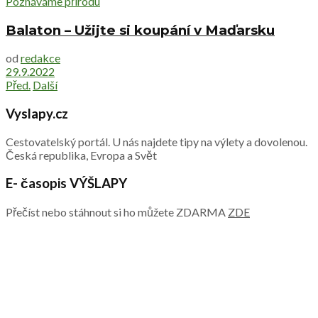
Poznáváme přírodu
Balaton – Užijte si koupání v Maďarsku
od
redakce
29.9.2022
Před.
Další
Vyslapy.cz
Cestovatelský portál. U nás najdete tipy na výlety a dovolenou.
Česká republika, Evropa a Svět
E- časopis VÝŠLAPY
Přečíst nebo stáhnout si ho můžete ZDARMA
ZDE