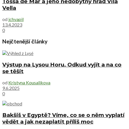
Tossa de Mar a jeho nedobytný hrad Vila
Vella
od
jchvapil
13.4.2023
0
Nejčtenější články
Výstup na Lysou Horu. Odkud vyjít a na co
se těšit
od
Kristyna Kousalikova
9.6.2025
0
Bakšiš v Egyptě? Víme, co se o něm vyplatí
vědět a jak nezaplatit příliš moc