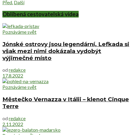
Před.
Další
Oblíbená cestovatelská videa
Poznáváme svět
Jónské ostrovy jsou legendární, Lefkada si
však mezi nimi dokázala vydobýt
výjimečné místo
od
redakce
17.8.2022
Poznáváme svět
Městečko Vernazza v Itálii – klenot Cinque
Terre
od
redakce
2.11.2022