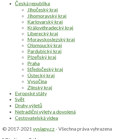
Česká republika
Jihočeský kraj
Jihomoravský kraj
Karlovarský kraj
Královéhradecký kraj
Liberecký kraj
Moravskoslezský kraj
Olomoucký kraj
Pardubický kraj
Plzeňský kraj
Praha
Středočeský kraj
Ústecký kraj
Vysočina
Zlínský kraj
Evropské státy
Svět
Druhy výletů
Netradiční výlety a dovolená
Cestovatelská videa
© 2017-2021
vyslapy.cz
- Všechna práva vyhrazena