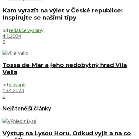
Kam vyrazit na výlet v České republice:
Inspirujte se našimi tipy
od
redakce vyslapy
4.1.2024
2
Tossa de Mar a jeho nedobytný hrad Vila
Vella
od
jchvapil
13.4.2023
0
Nejčtenější články
Výstup na Lysou Horu. Odkud vyjít a na co