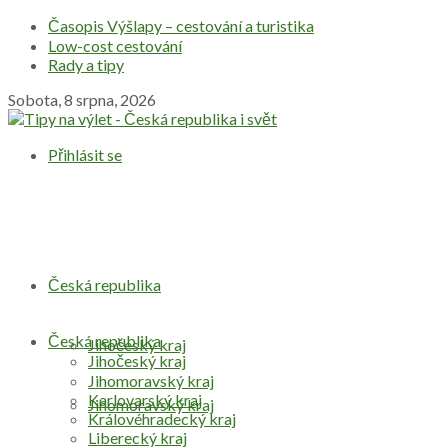
Časopis Výšlapy – cestování a turistika
Low-cost cestování
Rady a tipy
Sobota, 8 srpna, 2026
Přihlásit se
Česká republika
Česká republika
Jihočeský kraj
Jihočeský kraj
Jihomoravský kraj
Karlovarský kraj
Jihomoravský kraj
Královéhradecký kraj
Liberecký kraj