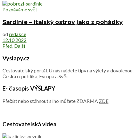
Poznáváme svět
Sardinie – italský ostrov jako z pohádky
od
redakce
12.10.2022
Před.
Další
Vyslapy.cz
Cestovatelský portál. U nás najdete tipy na výlety a dovolenou.
Česká republika, Evropa a Svět
E- časopis VÝŠLAPY
Přečíst nebo stáhnout si ho můžete ZDARMA
ZDE
Cestovatelská videa