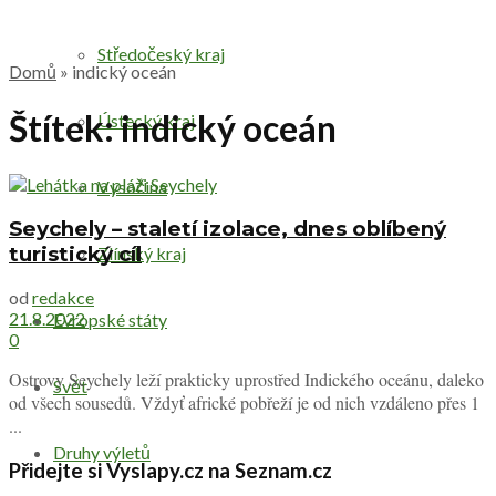
Středočeský kraj
Domů
»
indický oceán
Štítek:
indický oceán
Ústecký kraj
Vysočina
Seychely – staletí izolace, dnes oblíbený
turistický cíl
Zlínský kraj
od
redakce
21.8.2022
Evropské státy
0
Ostrovy Seychely leží prakticky uprostřed Indického oceánu, daleko
Svět
od všech sousedů. Vždyť africké pobřeží je od nich vzdáleno přes 1
...
Druhy výletů
Přidejte si Vyslapy.cz na Seznam.cz