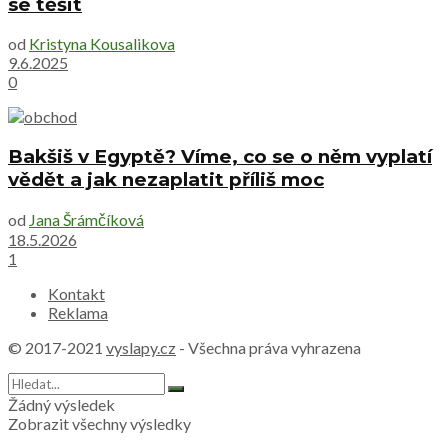
se těšit
od
Kristyna Kousalikova
9.6.2025
0
Bakšiš v Egyptě? Víme, co se o něm vyplatí
vědět a jak nezaplatit příliš moc
od
Jana Šrámčíková
18.5.2026
1
Kontakt
Reklama
© 2017-2021
vyslapy.cz
- Všechna práva vyhrazena
Žádný výsledek
Zobrazit všechny výsledky