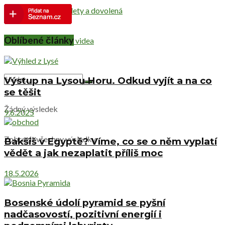
Netradiční výlety a dovolená
Oblíbené články
Cestovatelská videa
Výstup na Lysou Horu. Odkud vyjít a na co
se těšit
Žádný výsledek
9.6.2025
Zobrazit všechny výsledky
Bakšiš v Egyptě? Víme, co se o něm vyplatí
vědět a jak nezaplatit příliš moc
18.5.2026
Bosenské údolí pyramid se pyšní
nadčasovostí, pozitivní energií i