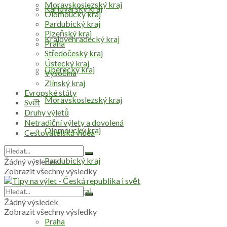
Moravskoslezský kraj
Karlovarský kraj
Olomoucký kraj
Pardubický kraj
Plzeňský kraj
Královéhradecký kraj
Praha
Středočeský kraj
Ústecký kraj
Liberecký kraj
Vysočina
Zlínský kraj
Evropské státy
Moravskoslezský kraj
Svět
Druhy výletů
Netradiční výlety a dovolená
Olomoucký kraj
Cestovatelská videa
Pardubický kraj
Žádný výsledek
Zobrazit všechny výsledky
Plzeňský kraj
Žádný výsledek
Zobrazit všechny výsledky
Praha