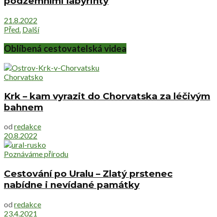
podzemními labyrinty
21.8.2022
Před.
Další
Oblíbená cestovatelská videa
Chorvatsko
Krk – kam vyrazit do Chorvatska za léčivým
bahnem
od
redakce
20.8.2022
Poznáváme přírodu
Cestování po Uralu – Zlatý prstenec
nabídne i nevídané památky
od
redakce
23.4.2021