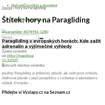
Netradiční výlety a dovolená
Domů
»
hory na Paragliding
Štítek:
hory na Paragliding
Cestovatelská videa
Paragliding v evropských horách: Kde zažít
adrenalin a výjimečné výhledy
Žádný výsledek
od
Jitka Chvapilova
11.3.2025
0
Zobrazit všechny výsledky
pixabay Paragliding je jedinečný způsob, jak zažít pocit svobody,
obdivovat přírodu z ptačí perspektivy a vychutnat si adrenalinový
zážitek. Evropské ...
Přidejte si Vyslapy.cz na Seznam.cz