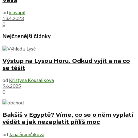
Vella
od
jchvapil
13.4.2023
0
Nejčtenější články
Výstup na Lysou Horu. Odkud vyjít a na co
se těšit
od
Kristyna Kousalikova
9.6.2025
0
Bakšiš v Egyptě? Víme, co se o něm vyplatí
vědět a jak nezaplatit příliš moc
od
Jana Šrámčíková