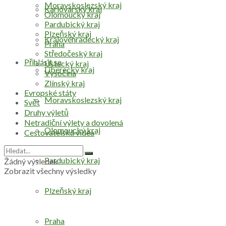
Moravskoslezský kraj
Karlovarský kraj
Olomoucký kraj
Pardubický kraj
Plzeňský kraj
Královéhradecký kraj
Praha
Středočeský kraj
Přihlásit se
Ústecký kraj
Liberecký kraj
Vysočina
Zlínský kraj
Evropské státy
Moravskoslezský kraj
Svět
Druhy výletů
Netradiční výlety a dovolená
Olomoucký kraj
Cestovatelská videa
Pardubický kraj
Žádný výsledek
Zobrazit všechny výsledky
Plzeňský kraj
Praha