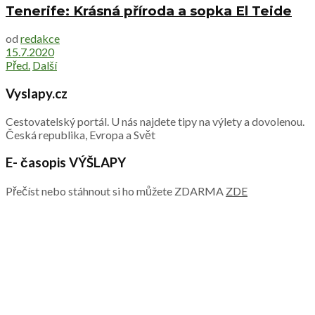
Tenerife: Krásná příroda a sopka El Teide
od
redakce
15.7.2020
Před.
Další
Vyslapy.cz
Cestovatelský portál. U nás najdete tipy na výlety a dovolenou.
Česká republika, Evropa a Svět
E- časopis VÝŠLAPY
Přečíst nebo stáhnout si ho můžete ZDARMA
ZDE