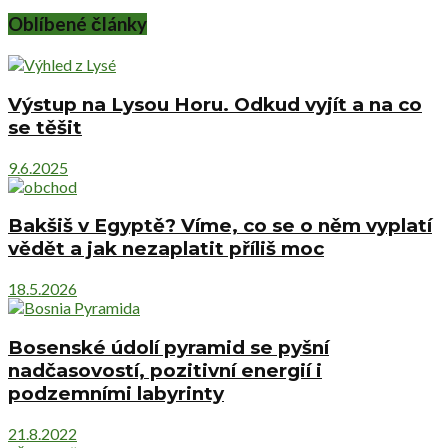
Oblíbené články
Výstup na Lysou Horu. Odkud vyjít a na co
se těšit
9.6.2025
Bakšiš v Egyptě? Víme, co se o něm vyplatí
vědět a jak nezaplatit příliš moc
18.5.2026
Bosenské údolí pyramid se pyšní
nadčasovostí, pozitivní energií i
podzemními labyrinty
21.8.2022