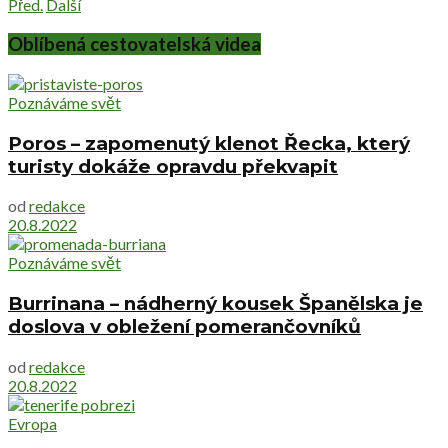
Před.
Další
Oblíbená cestovatelská videa
Poznáváme svět
Poros – zapomenutý klenot Řecka, který
turisty dokáže opravdu překvapit
od
redakce
20.8.2022
Poznáváme svět
Burrinana – nádherný kousek Španělska je
doslova v obležení pomerančovníků
od
redakce
20.8.2022
Evropa