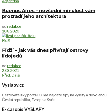
Argentina
Buenos Aires – nevšední minulost vám
prozradí jeho architektura
od
redakce
10.8.2020
Fidži
Fidži – jak vás dnes přivítají ostrovy
lidojedů
od
redakce
23.8.2021
Před.
Další
Vyslapy.cz
Cestovatelský portál. U nás najdete tipy na výlety a dovolenou.
Česká republika, Evropa a Svět
E- časopis VÝŠLAPY