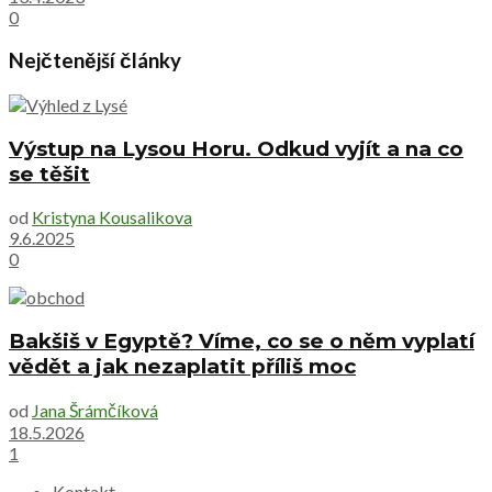
0
Nejčtenější články
Výstup na Lysou Horu. Odkud vyjít a na co
se těšit
od
Kristyna Kousalikova
9.6.2025
0
Bakšiš v Egyptě? Víme, co se o něm vyplatí
vědět a jak nezaplatit příliš moc
od
Jana Šrámčíková
18.5.2026
1
Kontakt