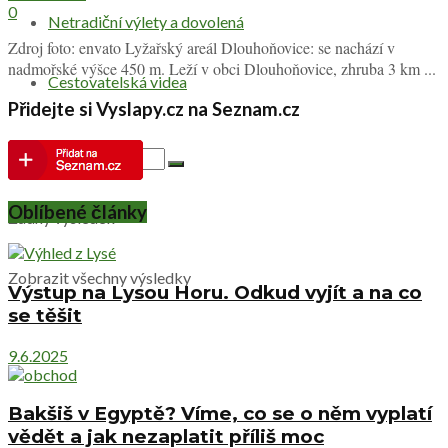
0
Netradiční výlety a dovolená
Zdroj foto: envato Lyžařský areál Dlouhoňovice: se nachází v
nadmořské výšce 450 m. Leží v obci Dlouhoňovice, zhruba 3 km ...
Cestovatelská videa
Přidejte si Vyslapy.cz na Seznam.cz
Oblíbené články
Žádný výsledek
Zobrazit všechny výsledky
Výstup na Lysou Horu. Odkud vyjít a na co
se těšit
9.6.2025
Bakšiš v Egyptě? Víme, co se o něm vyplatí
vědět a jak nezaplatit příliš moc