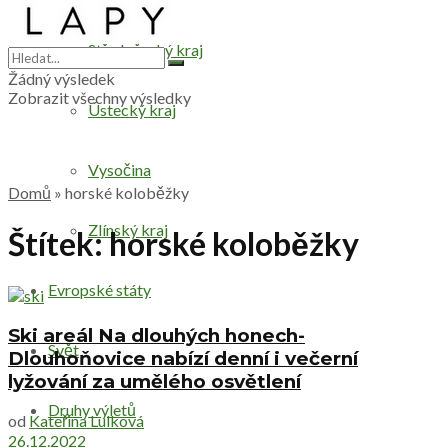
Středočeský kraj
Žádný výsledek
Zobrazit všechny výsledky
Ústecký kraj
Vysočina
Domů
»
horské koloběžky
Zlínský kraj
Štítek:
horské koloběžky
Evropské státy
Ski areál Na dlouhých honech-
Svět
Dlouhoňovice nabízí denní i večerní
lyžování za umělého osvětlení
Druhy výletů
od
Kateřina Lulková
26.12.2022