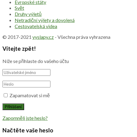
Evropské státy
Svět
Druhy výletů
Netradiční výlety a dovolená
Cestovatelská videa
© 2017-2021
vyslapy.cz
- Všechna práva vyhrazena
Vítejte zpět!
Níže se přihlaste do vašeho účtu
Zapamatovat si mě
Zapomněli jste heslo?
Načtěte vaše heslo