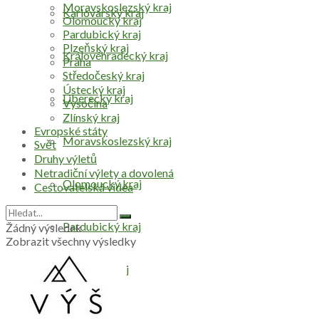
Moravskoslezský kraj
Karlovarský kraj
Olomoucký kraj
Pardubický kraj
Plzeňský kraj
Královéhradecký kraj
Praha
Středočeský kraj
Ústecký kraj
Liberecký kraj
Vysočina
Zlínský kraj
Evropské státy
Moravskoslezský kraj
Svět
Druhy výletů
Netradiční výlety a dovolená
Olomoucký kraj
Cestovatelská videa
Pardubický kraj
Žádný výsledek
Zobrazit všechny výsledky
Plzeňský kraj
Praha