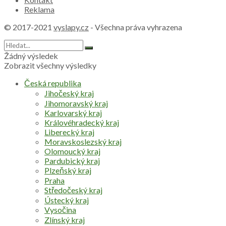
Reklama
© 2017-2021
vyslapy.cz
- Všechna práva vyhrazena
Žádný výsledek
Zobrazit všechny výsledky
Česká republika
Jihočeský kraj
Jihomoravský kraj
Karlovarský kraj
Královéhradecký kraj
Liberecký kraj
Moravskoslezský kraj
Olomoucký kraj
Pardubický kraj
Plzeňský kraj
Praha
Středočeský kraj
Ústecký kraj
Vysočina
Zlínský kraj