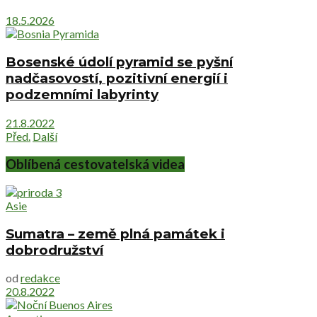
18.5.2026
Bosenské údolí pyramid se pyšní
nadčasovostí, pozitivní energií i
podzemními labyrinty
21.8.2022
Před.
Další
Oblíbená cestovatelská videa
Asie
Sumatra – země plná památek i
dobrodružství
od
redakce
20.8.2022