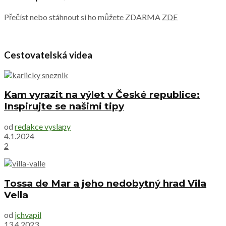
Přečíst nebo stáhnout si ho můžete ZDARMA
ZDE
Cestovatelská videa
Kam vyrazit na výlet v České republice:
Inspirujte se našimi tipy
od
redakce vyslapy
4.1.2024
2
Tossa de Mar a jeho nedobytný hrad Vila
Vella
od
jchvapil
13.4.2023