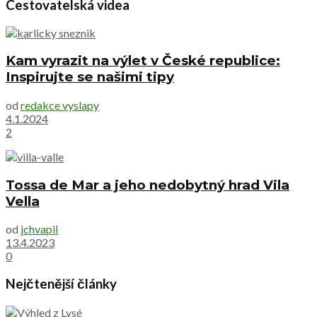
Cestovatelská videa
Kam vyrazit na výlet v České republice:
Inspirujte se našimi tipy
od
redakce vyslapy
4.1.2024
2
Tossa de Mar a jeho nedobytný hrad Vila
Vella
od
jchvapil
13.4.2023
0
Nejčtenější články