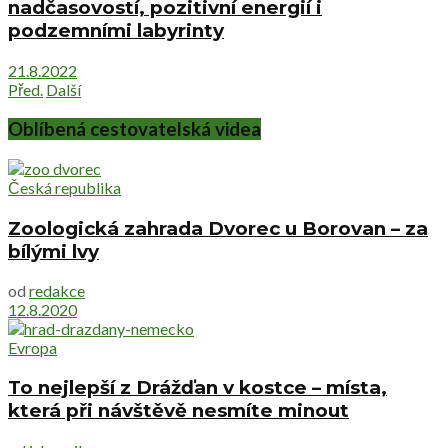
nadčasovostí, pozitivní energií i
podzemními labyrinty
21.8.2022
Před.
Další
Oblíbená cestovatelská videa
Česká republika
Zoologická zahrada Dvorec u Borovan – za
bílými lvy
od
redakce
12.8.2020
Evropa
To nejlepší z Drážďan v kostce – místa,
která při návštěvě nesmíte minout