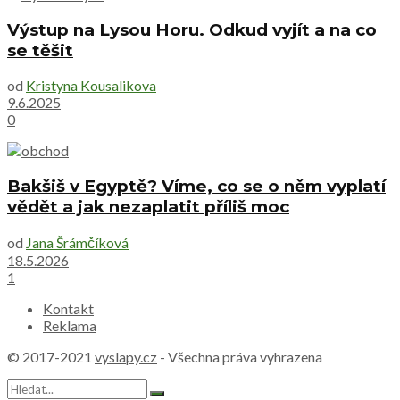
Výstup na Lysou Horu. Odkud vyjít a na co
se těšit
od
Kristyna Kousalikova
9.6.2025
0
Bakšiš v Egyptě? Víme, co se o něm vyplatí
vědět a jak nezaplatit příliš moc
od
Jana Šrámčíková
18.5.2026
1
Kontakt
Reklama
© 2017-2021
vyslapy.cz
- Všechna práva vyhrazena