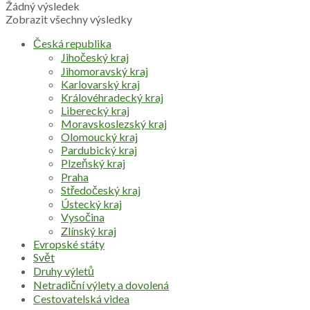
Žádný výsledek
Zobrazit všechny výsledky
Česká republika
Jihočeský kraj
Jihomoravský kraj
Karlovarský kraj
Královéhradecký kraj
Liberecký kraj
Moravskoslezský kraj
Olomoucký kraj
Pardubický kraj
Plzeňský kraj
Praha
Středočeský kraj
Ústecký kraj
Vysočina
Zlínský kraj
Evropské státy
Svět
Druhy výletů
Netradiční výlety a dovolená
Cestovatelská videa