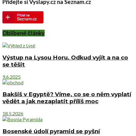
Přidejte si Vyslapy.cz na Seznam.cz
Oblíbené články
Výstup na Lysou Horu. Odkud vyjít a na co
se těšit
9.6.2025
Bakšiš v Egyptě? Víme, co se o něm vyplatí
vědět a jak nezaplatit příliš moc
18.5.2026
Bosenské údolí pyramid se pyšní