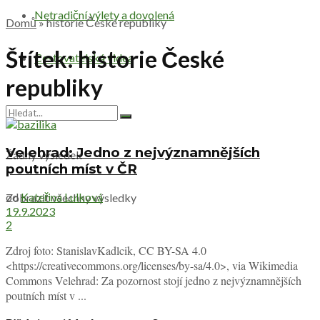
Netradiční výlety a dovolená
Domů
»
historie České republiky
Štítek:
historie České
Cestovatelská videa
republiky
Velehrad: Jedno z nejvýznamnějších
Žádný výsledek
poutních míst v ČR
od
Kateřina Lulková
Zobrazit všechny výsledky
19.9.2023
2
Zdroj foto: StanislavKadlcik, CC BY-SA 4.0
<https://creativecommons.org/licenses/by-sa/4.0>, via Wikimedia
Commons Velehrad: Za pozornost stojí jedno z nejvýznamnějších
poutních míst v ...