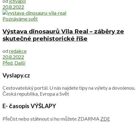
od
jchvapil
20.8.2022
Poznáváme svět
Výstava dinosaurů Vila Real – záběry ze
skutečné prehistorické říše
od
redakce
20.8.2022
Před.
Další
Vyslapy.cz
Cestovatelský portál. U nás najdete tipy na výlety a dovolenou.
Česká republika, Evropa a Svět
E- časopis VÝŠLAPY
Přečíst nebo stáhnout si ho můžete ZDARMA
ZDE