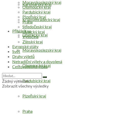
Moravskoslezský kraj
Karlovarský kraj
Olomoucký kraj
Pardubický kraj
Plzeňský kraj
Královéhradecký kraj
Praha
Středočeský kraj
Přihlásit se
Ústecký kraj
Liberecký kraj
Vysočina
Zlínský kraj
Evropské státy
Moravskoslezský kraj
Svět
Druhy výletů
Netradiční výlety a dovolená
Olomoucký kraj
Cestovatelská videa
Pardubický kraj
Žádný výsledek
Zobrazit všechny výsledky
Plzeňský kraj
Praha