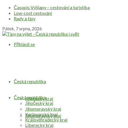
Časopis Výšlapy – cestování a turistika
Low-cost cestování
Rady a tipy
Pátek, 7 srpna, 2026
Přihlásit se
Česká republika
Česká republika
Jihočeský kraj
Jihočeský kraj
Jihomoravský kraj
Karlovarský kraj
Jihomoravský kraj
Královéhradecký kraj
Liberecký kraj