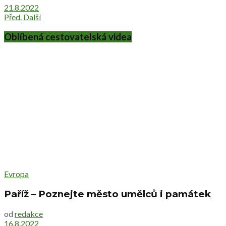
21.8.2022
Před.
Další
Oblíbená cestovatelská videa
Evropa
Paříž – Poznejte město umělců i památek
od
redakce
16.8.2022