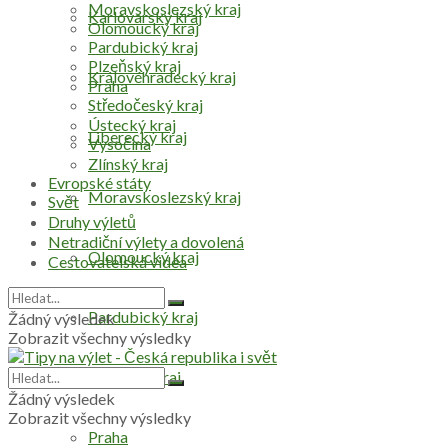
Moravskoslezský kraj
Karlovarský kraj
Olomoucký kraj
Pardubický kraj
Plzeňský kraj
Královéhradecký kraj
Praha
Středočeský kraj
Ústecký kraj
Liberecký kraj
Vysočina
Zlínský kraj
Evropské státy
Moravskoslezský kraj
Svět
Druhy výletů
Netradiční výlety a dovolená
Olomoucký kraj
Cestovatelská videa
Pardubický kraj
Žádný výsledek
Zobrazit všechny výsledky
Plzeňský kraj
Žádný výsledek
Zobrazit všechny výsledky
Praha