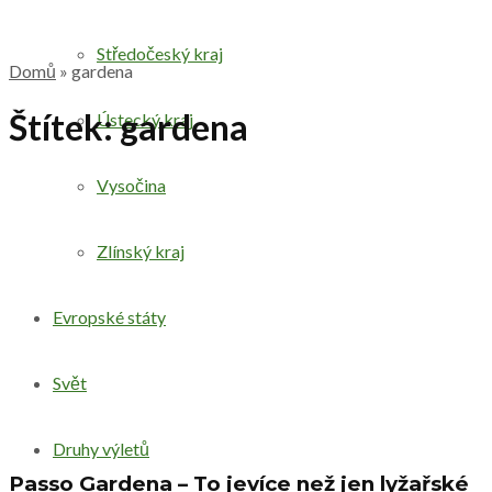
Středočeský kraj
Domů
»
gardena
Štítek:
gardena
Ústecký kraj
Vysočina
Zlínský kraj
Evropské státy
Svět
Druhy výletů
Passo Gardena – To jevíce než jen lyžařské