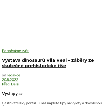
Poznáváme svět
Výstava dinosaurů Vila Real – záběry ze
skutečné prehistorické říše
od
redakce
20.8.2022
Před.
Další
Vyslapy.cz
Cestovatelský portál. U nás najdete tipy na výlety a dovolenou.