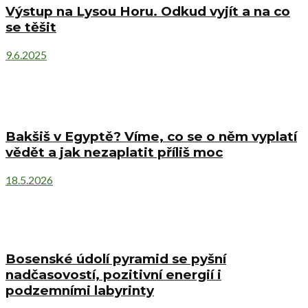
Výstup na Lysou Horu. Odkud vyjít a na co
se těšit
9.6.2025
Bakšiš v Egyptě? Víme, co se o něm vyplatí
vědět a jak nezaplatit příliš moc
18.5.2026
Bosenské údolí pyramid se pyšní
nadčasovostí, pozitivní energií i
podzemními labyrinty