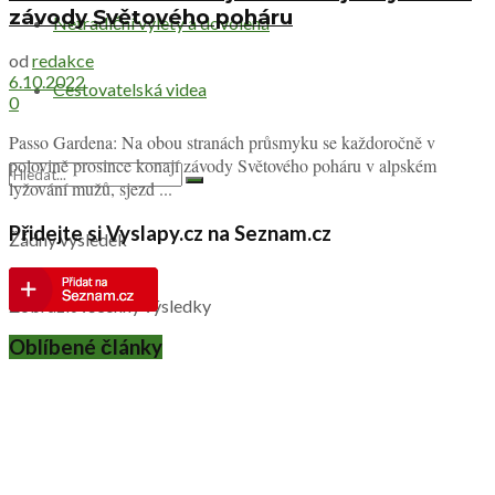
závody Světového poháru
Netradiční výlety a dovolená
od
redakce
6.10.2022
Cestovatelská videa
0
Passo Gardena: Na obou stranách průsmyku se každoročně v
polovině prosince konají závody Světového poháru v alpském
lyžování mužů, sjezd ...
Přidejte si Vyslapy.cz na Seznam.cz
Žádný výsledek
Zobrazit všechny výsledky
Oblíbené články