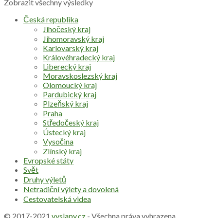
Zobrazit všechny výsledky
Česká republika
Jihočeský kraj
Jihomoravský kraj
Karlovarský kraj
Královéhradecký kraj
Liberecký kraj
Moravskoslezský kraj
Olomoucký kraj
Pardubický kraj
Plzeňský kraj
Praha
Středočeský kraj
Ústecký kraj
Vysočina
Zlínský kraj
Evropské státy
Svět
Druhy výletů
Netradiční výlety a dovolená
Cestovatelská videa
© 2017-2021
vyslapy.cz
- Všechna práva vyhrazena