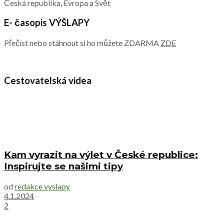
Česká republika, Evropa a Svět
E- časopis VÝŠLAPY
Přečíst nebo stáhnout si ho můžete ZDARMA
ZDE
Cestovatelská videa
Kam vyrazit na výlet v České republice:
Inspirujte se našimi tipy
od
redakce vyslapy
4.1.2024
2