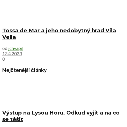
Tossa de Mar a jeho nedobytný hrad Vila
Vella
od
jchvapil
13.4.2023
0
Nejčtenější články
Výstup na Lysou Horu. Odkud vyjít a na co
se těšit