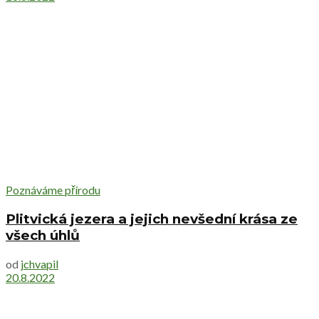
Poznáváme přírodu
Plitvická jezera a jejich nevšední krása ze
všech úhlů
od
jchvapil
20.8.2022