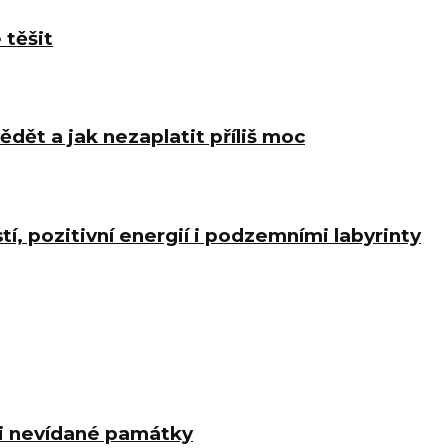
 těšit
ědět a jak nezaplatit příliš moc
í, pozitivní energií i podzemními labyrinty
 i nevídané památky