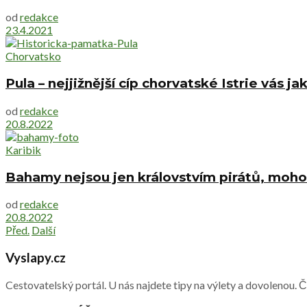
od
redakce
23.4.2021
Chorvatsko
Pula – nejjižnější cíp chorvatské Istrie vás
od
redakce
20.8.2022
Karibik
Bahamy nejsou jen královstvím pirátů, mo
od
redakce
20.8.2022
Před.
Další
Vyslapy.cz
Cestovatelský portál. U nás najdete tipy na výlety a dovolenou. 