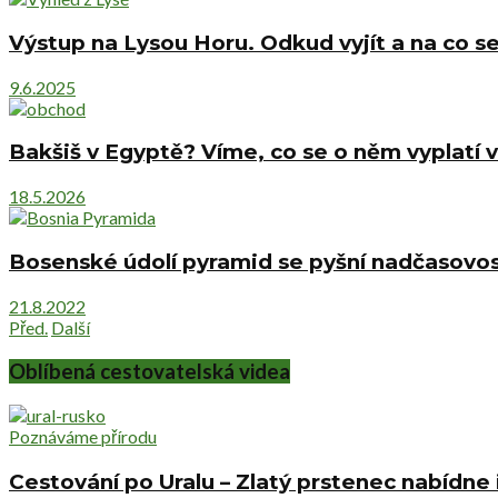
Výstup na Lysou Horu. Odkud vyjít a na co se
9.6.2025
Bakšiš v Egyptě? Víme, co se o něm vyplatí v
18.5.2026
Bosenské údolí pyramid se pyšní nadčasovost
21.8.2022
Před.
Další
Oblíbená cestovatelská videa
Poznáváme přírodu
Cestování po Uralu – Zlatý prstenec nabídne