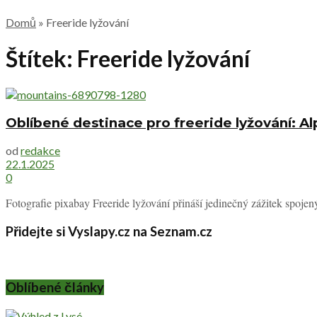
Domů
»
Freeride lyžování
Štítek:
Freeride lyžování
Oblíbené destinace pro freeride lyžování: A
od
redakce
22.1.2025
0
Fotografie pixabay Freeride lyžování přináší jedinečný zážitek spoje
Přidejte si Vyslapy.cz na Seznam.cz
Oblíbené články