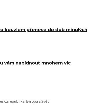
 jako kouzlem přenese do dob minulých
hou vám nabídnout mnohem víc
Česká republika, Evropa a Svět