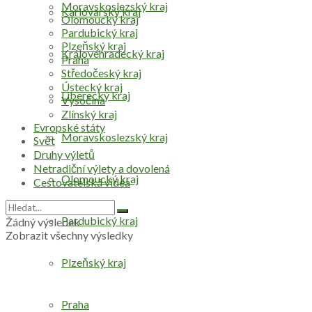
Moravskoslezský kraj
Karlovarský kraj
Olomoucký kraj
Pardubický kraj
Plzeňský kraj
Královéhradecký kraj
Praha
Středočeský kraj
Ústecký kraj
Liberecký kraj
Vysočina
Zlínský kraj
Evropské státy
Moravskoslezský kraj
Svět
Druhy výletů
Netradiční výlety a dovolená
Olomoucký kraj
Cestovatelská videa
Pardubický kraj
Žádný výsledek
Zobrazit všechny výsledky
Plzeňský kraj
Praha