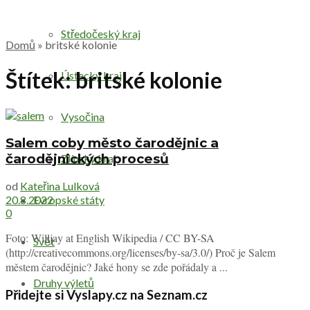
Středočeský kraj
Domů
»
britské kolonie
Štítek:
britské kolonie
Ústecký kraj
Vysočina
Salem coby město čarodějnic a
čarodějnických procesů
Zlínský kraj
od
Kateřina Lulková
Evropské státy
20.8.2022
0
Foto: Willjay at English Wikipedia / CC BY-SA
Svět
(http://creativecommons.org/licenses/by-sa/3.0/) Proč je Salem
městem čarodějnic? Jaké hony se zde pořádaly a ...
Druhy výletů
Přidejte si Vyslapy.cz na Seznam.cz