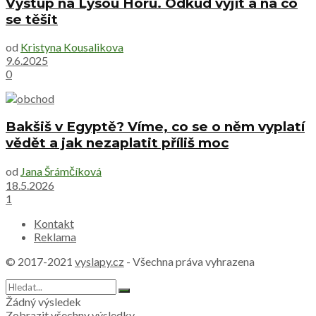
Výstup na Lysou Horu. Odkud vyjít a na co
se těšit
od
Kristyna Kousalikova
9.6.2025
0
Bakšiš v Egyptě? Víme, co se o něm vyplatí
vědět a jak nezaplatit příliš moc
od
Jana Šrámčíková
18.5.2026
1
Kontakt
Reklama
© 2017-2021
vyslapy.cz
- Všechna práva vyhrazena
Žádný výsledek
Zobrazit všechny výsledky