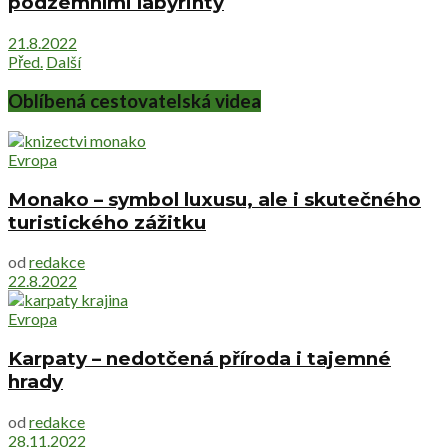
podzemními labyrinty
21.8.2022
Před.
Další
Oblíbená cestovatelská videa
Evropa
Monako – symbol luxusu, ale i skutečného
turistického zážitku
od
redakce
22.8.2022
Evropa
Karpaty – nedotčená příroda i tajemné
hrady
od
redakce
28.11.2022