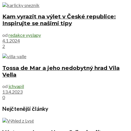
Kam vyrazit na výlet v České republice:
Inspirujte se našimi tipy
od
redakce vyslapy
4.1.2024
2
Tossa de Mar a jeho nedobytný hrad Vila
Vella
od
jchvapil
13.4.2023
0
Nejčtenější články