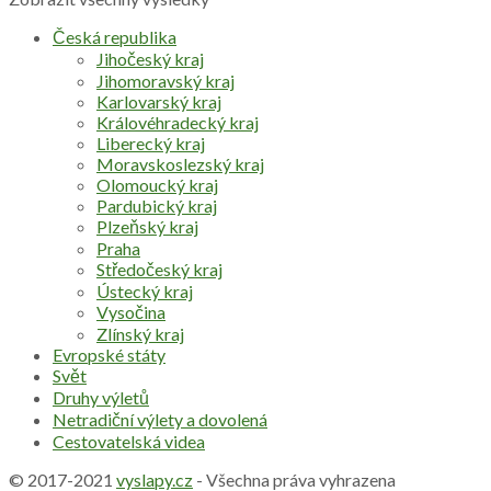
Česká republika
Jihočeský kraj
Jihomoravský kraj
Karlovarský kraj
Královéhradecký kraj
Liberecký kraj
Moravskoslezský kraj
Olomoucký kraj
Pardubický kraj
Plzeňský kraj
Praha
Středočeský kraj
Ústecký kraj
Vysočina
Zlínský kraj
Evropské státy
Svět
Druhy výletů
Netradiční výlety a dovolená
Cestovatelská videa
© 2017-2021
vyslapy.cz
- Všechna práva vyhrazena