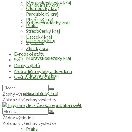
Moravskoslezský kraj
Karlovarský kraj
Olomoucký kraj
Pardubický kraj
Plzeňský kraj
Královéhradecký kraj
Praha
Středočeský kraj
Ústecký kraj
Liberecký kraj
Vysočina
Zlínský kraj
Evropské státy
Moravskoslezský kraj
Svět
Druhy výletů
Netradiční výlety a dovolená
Olomoucký kraj
Cestovatelská videa
Pardubický kraj
Žádný výsledek
Zobrazit všechny výsledky
Plzeňský kraj
Žádný výsledek
Zobrazit všechny výsledky
Praha