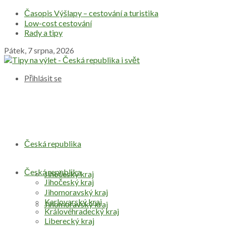
Časopis Výšlapy – cestování a turistika
Low-cost cestování
Rady a tipy
Pátek, 7 srpna, 2026
Přihlásit se
Česká republika
Česká republika
Jihočeský kraj
Jihočeský kraj
Jihomoravský kraj
Karlovarský kraj
Jihomoravský kraj
Královéhradecký kraj
Liberecký kraj