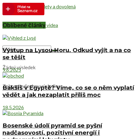
Netradiční výlety a dovolená
Oblíbené články
Cestovatelská videa
Výstup na Lysou Horu. Odkud vyjít a na co
se těšit
Žádný výsledek
9.6.2025
Zobrazit všechny výsledky
Bakšiš v Egyptě? Víme, co se o něm vyplatí
vědět a jak nezaplatit příliš moc
18.5.2026
Bosenské údolí pyramid se pyšní
nadčasovostí, pozitivní energií i