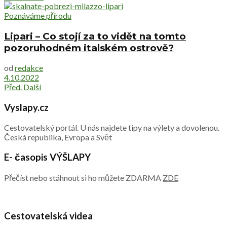
Poznáváme přírodu
Lipari – Co stojí za to vidět na tomto
pozoruhodném italském ostrově?
od
redakce
4.10.2022
Před.
Další
Vyslapy.cz
Cestovatelský portál. U nás najdete tipy na výlety a dovolenou.
Česká republika, Evropa a Svět
E- časopis VÝŠLAPY
Přečíst nebo stáhnout si ho můžete ZDARMA
ZDE
Cestovatelská videa