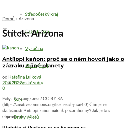
Středočeský kraj
Domů
»
Arizona
Štítek:
Arizona
Ústecký kraj
Vysočina
Antilopí kaňon: proč se o něm hovoří jako o
zázraku z jiné planety
Zlínský kraj
od
Kateřina Lulková
Evropské státy
20.8.2022
0
Foto: Taewangkorea / CC BY-SA
Svět
(https://creativecommons.org/licenses/by-sa/4.0) Čím je ve
skutečnosti Antilopí kaňon natolik pozoruhodný? Jak je to s
objevením místa, ...
Druhy výletů
Přidejte si Vyslapy.cz na Seznam.cz