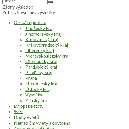
Žádný výsledek
Zobrazit všechny výsledky
Česká republika
Jihočeský kraj
Jihomoravský kraj
Karlovarský kraj
Královéhradecký kraj
Liberecký kraj
Moravskoslezský kraj
Olomoucký kraj
Pardubický kraj
Plzeňský kraj
Praha
Středočeský kraj
Ústecký kraj
Vysočina
Zlínský kraj
Evropské státy
Svět
Druhy výletů
Netradiční výlety a dovolená
Cestovatelská videa