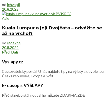
od
jchvapil
20.8.2022
Asie
Kuala Lumpur a její Dvojčata – odvážíte se
až na vrchol?
od
redakce
20.8.2022
Před.
Další
Vyslapy.cz
Cestovatelský portál. U nás najdete tipy na výlety a dovolenou.
Česká republika, Evropa a Svět
E- časopis VÝŠLAPY
Přečíst nebo stáhnout si ho můžete ZDARMA
ZDE