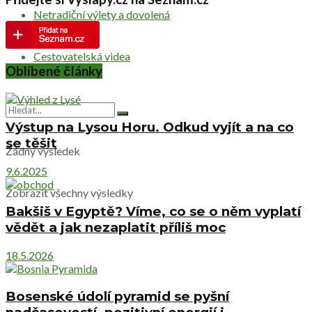
Netradiční výlety a dovolená
Cestovatelská videa
Oblíbené články
Výstup na Lysou Horu. Odkud vyjít a na co
se těšit
Žádný výsledek
9.6.2025
Zobrazit všechny výsledky
Bakšiš v Egyptě? Víme, co se o něm vyplatí
vědět a jak nezaplatit příliš moc
18.5.2026
Bosenské údolí pyramid se pyšní