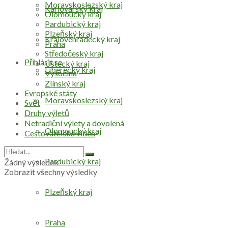
Moravskoslezský kraj
Karlovarský kraj
Olomoucký kraj
Pardubický kraj
Plzeňský kraj
Královéhradecký kraj
Praha
Středočeský kraj
Přihlásit se
Ústecký kraj
Liberecký kraj
Vysočina
Zlínský kraj
Evropské státy
Moravskoslezský kraj
Svět
Druhy výletů
Netradiční výlety a dovolená
Olomoucký kraj
Cestovatelská videa
Pardubický kraj
Žádný výsledek
Zobrazit všechny výsledky
Plzeňský kraj
Praha