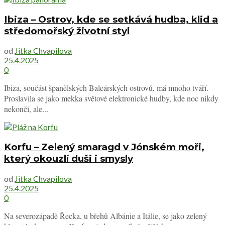
Ibiza – Ostrov, kde se setkává hudba, klid a
středomořský životní styl
od
Jitka Chvapilova
25.4.2025
0
Ibiza, součást španělských Baleárských ostrovů, má mnoho tváří.
Proslavila se jako mekka světové elektronické hudby, kde noc nikdy
nekončí, ale...
Korfu – Zelený smaragd v Jónském moři,
který okouzlí duši i smysly
od
Jitka Chvapilova
25.4.2025
0
Na severozápadě Řecka, u břehů Albánie a Itálie, se jako zelený