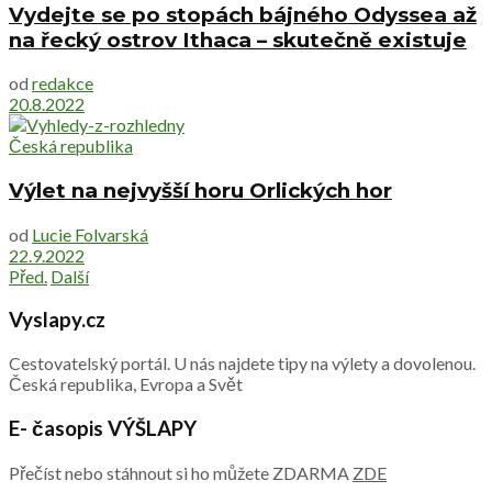
Vydejte se po stopách bájného Odyssea až
na řecký ostrov Ithaca – skutečně existuje
od
redakce
20.8.2022
Česká republika
Výlet na nejvyšší horu Orlických hor
od
Lucie Folvarská
22.9.2022
Před.
Další
Vyslapy.cz
Cestovatelský portál. U nás najdete tipy na výlety a dovolenou.
Česká republika, Evropa a Svět
E- časopis VÝŠLAPY
Přečíst nebo stáhnout si ho můžete ZDARMA
ZDE