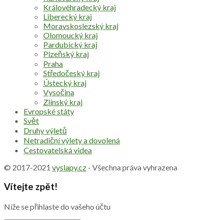
Královéhradecký kraj
Liberecký kraj
Moravskoslezský kraj
Olomoucký kraj
Pardubický kraj
Plzeňský kraj
Praha
Středočeský kraj
Ústecký kraj
Vysočina
Zlínský kraj
Evropské státy
Svět
Druhy výletů
Netradiční výlety a dovolená
Cestovatelská videa
© 2017-2021
vyslapy.cz
- Všechna práva vyhrazena
Vítejte zpět!
Níže se přihlaste do vašeho účtu