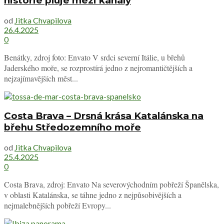
historie pluje mezi kanály
od
Jitka Chvapilova
26.4.2025
0
Benátky, zdroj foto: Envato V srdci severní Itálie, u břehů
Jaderského moře, se rozprostírá jedno z nejromantičtějších a
nejzajímavějších měst...
Costa Brava – Drsná krása Katalánska na
břehu Středozemního moře
od
Jitka Chvapilova
25.4.2025
0
Costa Brava, zdroj: Envato Na severovýchodním pobřeží Španělska,
v oblasti Katalánska, se táhne jedno z nejpůsobivějších a
nejmalebnějších pobřeží Evropy...