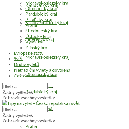
Moravskoslezský kraj
Karlovarský kraj
Olomoucký kraj
Pardubický kraj
Plzeňský kraj
Královéhradecký kraj
Praha
Středočeský kraj
Ústecký kraj
Liberecký kraj
Vysočina
Zlínský kraj
Evropské státy
Moravskoslezský kraj
Svět
Druhy výletů
Netradiční výlety a dovolená
Olomoucký kraj
Cestovatelská videa
Pardubický kraj
Žádný výsledek
Zobrazit všechny výsledky
Plzeňský kraj
Žádný výsledek
Zobrazit všechny výsledky
Praha