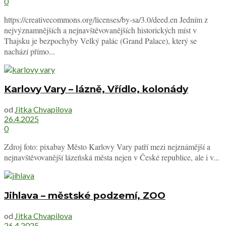
0
https://creativecommons.org/licenses/by-sa/3.0/deed.en Jedním z
nejvýznamnějších a nejnavštěvovanějších historických míst v
Thajsku je bezpochyby Velký palác (Grand Palace), který se
nachází přímo...
Karlovy Vary – lázně, Vřídlo, kolonády
od
Jitka Chvapilova
26.4.2025
0
Zdroj foto: pixabay Město Karlovy Vary patří mezi nejznámější a
nejnavštěvovanější lázeňská města nejen v České republice, ale i v...
Jihlava – městské podzemí, ZOO
od
Jitka Chvapilova
26.4.2025