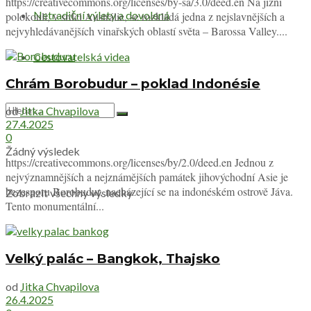
https://creativecommons.org/licenses/by-sa/3.0/deed.en Na jižní
Netradiční výlety a dovolená
polokouli, v srdci Austrálie, se rozkládá jedna z nejslavnějších a
nejvyhledávanějších vinařských oblastí světa – Barossa Valley....
Cestovatelská videa
Chrám Borobudur – poklad Indonésie
od
Jitka Chvapilova
27.4.2025
0
Žádný výsledek
https://creativecommons.org/licenses/by/2.0/deed.en Jednou z
nejvýznamnějších a nejznámějších památek jihovýchodní Asie je
bezesporu Borobudur, nacházející se na indonéském ostrově Jáva.
Zobrazit všechny výsledky
Tento monumentální...
Velký palác – Bangkok, Thajsko
od
Jitka Chvapilova
26.4.2025