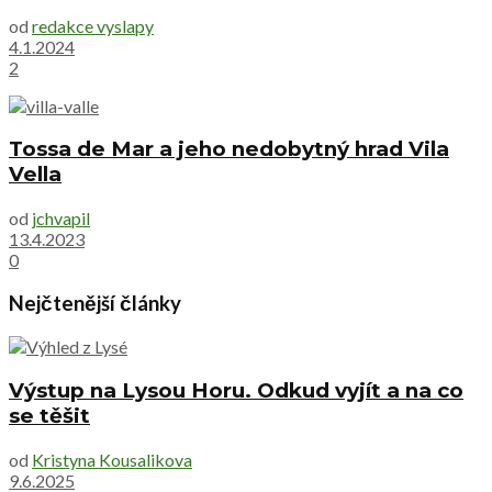
od
redakce vyslapy
4.1.2024
2
Tossa de Mar a jeho nedobytný hrad Vila
Vella
od
jchvapil
13.4.2023
0
Nejčtenější články
Výstup na Lysou Horu. Odkud vyjít a na co
se těšit
od
Kristyna Kousalikova
9.6.2025