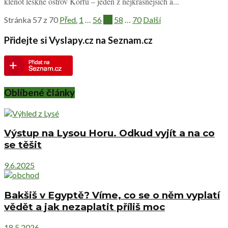
klenot leskne ostrov Korfu – jeden z nejkrásnějších a...
Stránka 57 z 70
Před.
1
…
56
57
58
…
70
Další
Přidejte si Vyslapy.cz na Seznam.cz
Oblíbené články
Výstup na Lysou Horu. Odkud vyjít a na co
se těšit
9.6.2025
Bakšiš v Egyptě? Víme, co se o něm vyplatí
vědět a jak nezaplatit příliš moc
18.5.2026