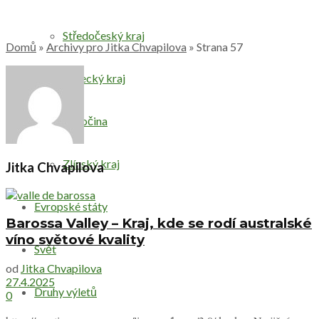
Středočeský kraj
Domů
»
Archivy pro Jitka Chvapilova
»
Strana 57
Ústecký kraj
Vysočina
Zlínský kraj
Jitka Chvapilova
Evropské státy
Barossa Valley – Kraj, kde se rodí australské
víno světové kvality
Svět
od
Jitka Chvapilova
27.4.2025
Druhy výletů
0