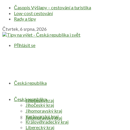
Časopis Výšlapy – cestování a turistika
Low-cost cestování
Rady a tipy
Čtvrtek, 6 srpna, 2026
Přihlásit se
Česká republika
Česká republika
Jihočeský kraj
Jihočeský kraj
Jihomoravský kraj
Karlovarský kraj
Jihomoravský kraj
Královéhradecký kraj
Liberecký kraj