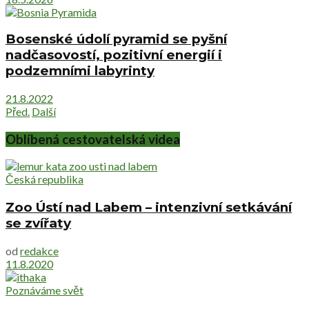
Bosenské údolí pyramid se pyšní
nadčasovostí, pozitivní energií i
podzemními labyrinty
21.8.2022
Před.
Další
Oblíbená cestovatelská videa
Česká republika
Zoo Ústí nad Labem – intenzivní setkávání
se zvířaty
od
redakce
11.8.2020
Poznáváme svět