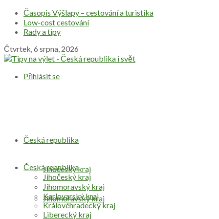
Časopis Výšlapy – cestování a turistika
Low-cost cestování
Rady a tipy
Čtvrtek, 6 srpna, 2026
Přihlásit se
Česká republika
Česká republika
Jihočeský kraj
Jihočeský kraj
Jihomoravský kraj
Karlovarský kraj
Jihomoravský kraj
Královéhradecký kraj
Liberecký kraj