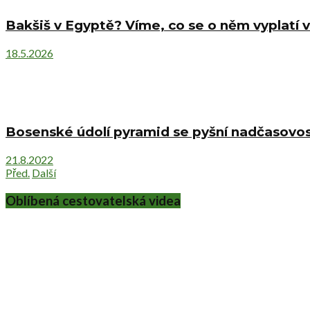
Bakšiš v Egyptě? Víme, co se o něm vyplatí v
18.5.2026
Bosenské údolí pyramid se pyšní nadčasovost
21.8.2022
Před.
Další
Oblíbená cestovatelská videa