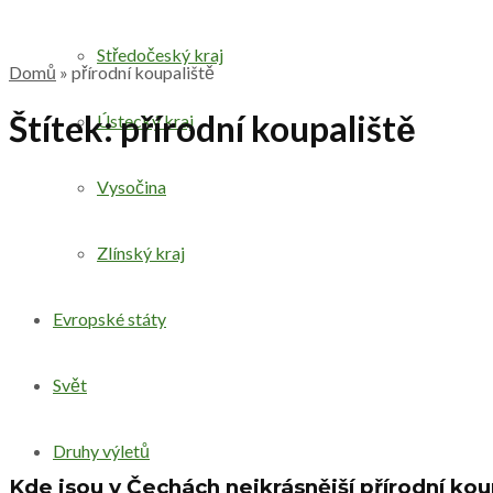
Středočeský kraj
Domů
»
přírodní koupaliště
Štítek:
přírodní koupaliště
Ústecký kraj
Vysočina
Zlínský kraj
Evropské státy
Svět
Druhy výletů
Kde jsou v Čechách nejkrásnější přírodní kou