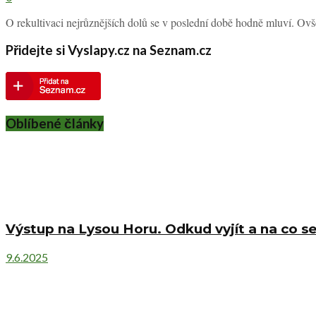
O rekultivaci nejrůznějších dolů se v poslední době hodně mluví. Ovš
Přidejte si Vyslapy.cz na Seznam.cz
Oblíbené články
Výstup na Lysou Horu. Odkud vyjít a na co se
9.6.2025