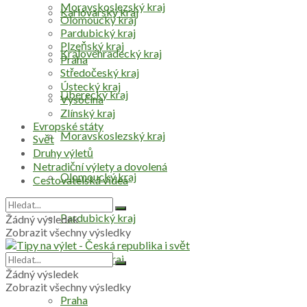
Moravskoslezský kraj
Karlovarský kraj
Olomoucký kraj
Pardubický kraj
Plzeňský kraj
Královéhradecký kraj
Praha
Středočeský kraj
Ústecký kraj
Liberecký kraj
Vysočina
Zlínský kraj
Evropské státy
Moravskoslezský kraj
Svět
Druhy výletů
Netradiční výlety a dovolená
Olomoucký kraj
Cestovatelská videa
Pardubický kraj
Žádný výsledek
Zobrazit všechny výsledky
Plzeňský kraj
Žádný výsledek
Zobrazit všechny výsledky
Praha