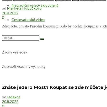
Netradiční výlety a dovolená
od
Markéta Hubáčková
20.8.2022
0
Cestovatelská videa
Zdroj foto. envato Přírodní koupaliště: Kdo by nechtěl koupat se v lét
Žádný výsledek
Zobrazit všechny výsledky
Znáte jezero Most? Koupat se zde můžete je
od
redakce
20.8.2022
0