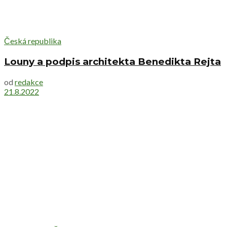
Česká republika
Louny a podpis architekta Benedikta Rejta
od
redakce
21.8.2022