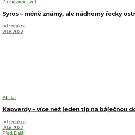
Poznáváme svět
Syros – méně známý, ale nádherný řecký ost
od
redakce
20.8.2022
Afrika
Kapverdy – více než jeden tip na báječnou d
od
redakce
20.8.2022
Před.
Další