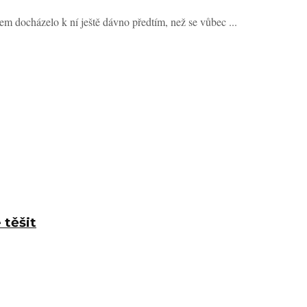
em docházelo k ní ještě dávno předtím, než se vůbec ...
 těšit