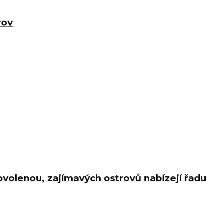
rov
ovolenou, zajímavých ostrovů nabízejí řadu