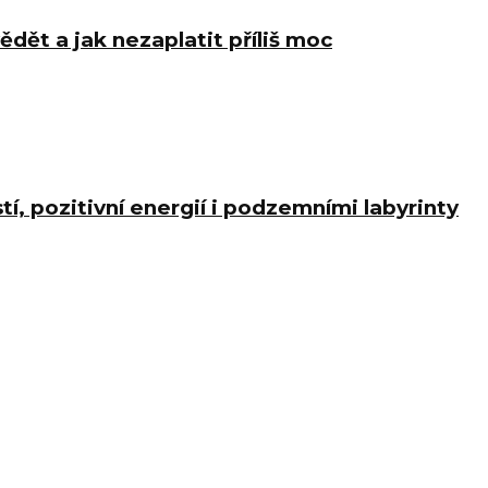
ědět a jak nezaplatit příliš moc
í, pozitivní energií i podzemními labyrinty